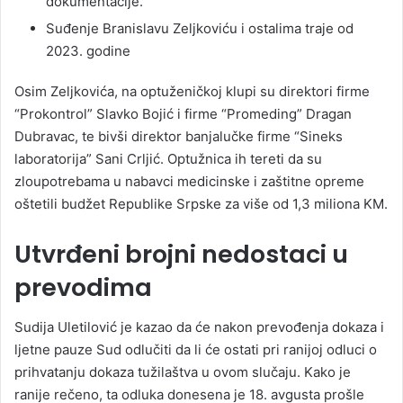
dokumentacije.
Suđenje Branislavu Zeljkoviću i ostalima traje od
2023. godine
Osim Zeljkovića, na optuženičkoj klupi su direktori firme
“Prokontrol” Slavko Bojić i firme “Promeding” Dragan
Dubravac, te bivši direktor banjalučke firme “Sineks
laboratorija” Sani Crljić. Optužnica ih tereti da su
zloupotrebama u nabavci medicinske i zaštitne opreme
oštetili budžet Republike Srpske za više od 1,3 miliona KM.
Utvrđeni brojni nedostaci u
prevodima
Sudija Uletilović je kazao da će nakon prevođenja dokaza i
ljetne pauze Sud odlučiti da li će ostati pri ranijoj odluci o
prihvatanju dokaza tužilaštva u ovom slučaju. Kako je
ranije rečeno, ta odluka donesena je 18. avgusta prošle