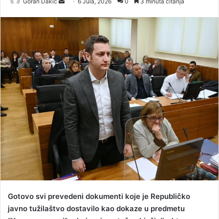
Goran Dakic
S
6 Jula, 2026
0
3 minuta čitanja
e
n
d
a
n
e
m
a
i
l
Gotovo svi prevedeni dokumenti koje je Republičko
javno tužilaštvo dostavilo kao dokaze u predmetu