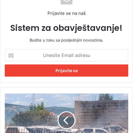
Prijavite se na naš
Sistem za obavještavanje!
Budite u toku sa posljednjim novostima.
U
n
e
s
i
t
e
E
P
m
o
a
v
i
r
l
i
a
j