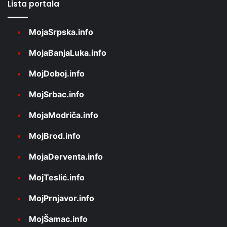
Lista portala
MojaSrpska.info
MojaBanjaLuka.info
MojDoboj.info
MojSrbac.info
MojaModriča.info
MojBrod.info
MojaDerventa.info
MojTeslić.info
MojPrnjavor.info
MojŠamac.info