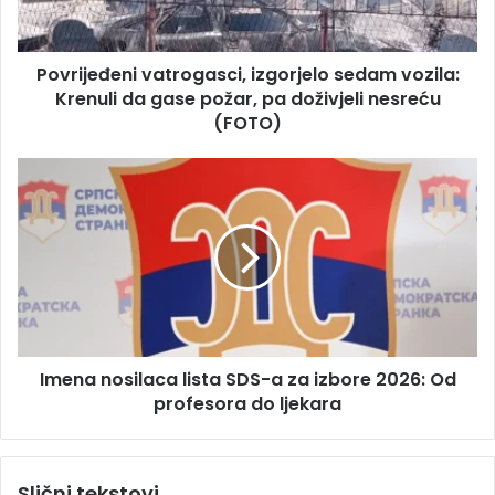
d
e
r
đ
e
e
s
Povrijeđeni vatrogasci, izgorjelo sedam vozila:
n
u
Krenuli da gase požar, pa doživjeli nesreću
i
v
(FOTO)
a
t
I
r
m
o
e
g
n
a
a
s
n
c
o
i
s
,
i
i
Imena nosilaca lista SDS-a za izbore 2026: Od
l
z
profesora do ljekara
a
g
c
o
a
r
l
Slični tekstovi
j
i