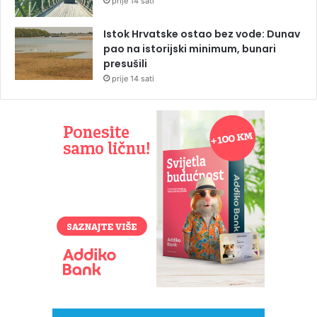
prije 14 sati
Istok Hrvatske ostao bez vode: Dunav
pao na istorijski minimum, bunari
presušili
prije 14 sati