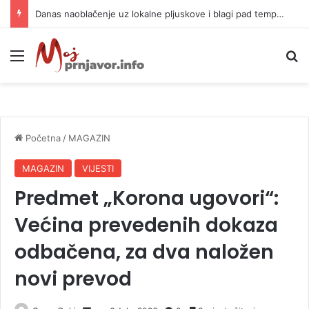
Danas naoblačenje uz lokalne pljuskove i blagi pad temperature
Meni
P
Početna
/
MAGAZIN
MAGAZIN
VIJESTI
Predmet „Korona ugovori“:
Većina prevedenih dokaza
odbačena, za dva naložen
novi prevod