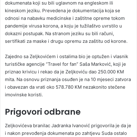
dokumenata koji su bili uglavnom na engleskom ili
kineskom jeziku. Prevedena je dokumentacija koja se
odnosi na nabavku medicinske i zaštitne opreme tokom
pandemije virusa korona, a koju je tužilaštvo uvrstilo u
dokazni postupak. Na stranom jeziku su bili računi,
sertifikati za maske i drugu opremu za zaštitu od korone.
Zajedno sa Zeljkovićem i ostalima bio je optužen i vlasnik
turističke agencije “Travel for fan” Saša Marković, koji je
priznao krivicu i rekao da je Zeljkoviću dao 250.000 KM
mita. Na osnovu priznanja osuđen je na 10 mjeseci zatvora
i obavezan da vrati oko 578.780 KM nezakonito stečene
imovinske koristi.
Prigovori odbrane
Zeljkovićeva branilac Jadranka Ivanović prigovorila je da je
i nakon prevođenja dokumenata po zahtjevu Suda ostalo