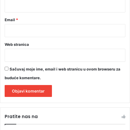
e
*
l
i
n
Email
*
e
s
r
e
Web stranica
ć
u
(
F
Sačuvaj moje ime, email i web stranicu u ovom browseru za
O
buduće komentare.
T
O
)
A
l
Pratite nas na
t
e