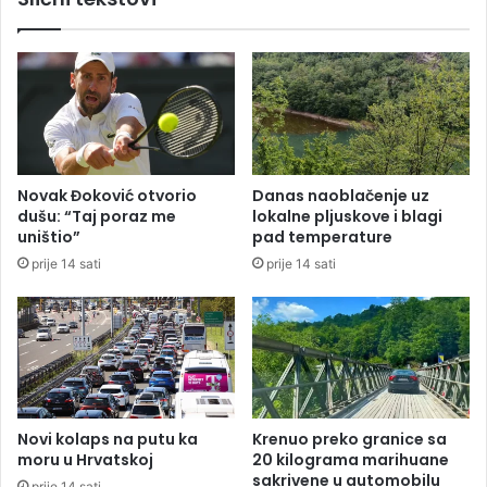
e
s
l
t
o
a
s
S
e
D
d
S
a
-
m
a
Novak Đoković otvorio
Danas naoblačenje uz
v
z
dušu: “Taj poraz me
lokalne pljuskove i blagi
o
a
uništio”
pad temperature
z
i
prije 14 sati
prije 14 sati
i
z
l
b
a
o
:
r
K
e
r
2
e
0
n
2
Novi kolaps na putu ka
Krenuo preko granice sa
u
6
moru u Hrvatskoj
20 kilograma marihuane
l
:
sakrivene u automobilu
prije 14 sati