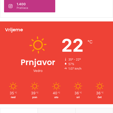
1.400
a
Pratilaca
t
i
v
Vrijeme
e
22
℃
:
Prnjavor
35º - 22º
57%
1.07 km/h
Vedro
35
39
40
36
36
℃
℃
℃
℃
℃
ned
pon
uto
sri
čet