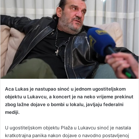
a
n
e
m
a
i
l
Aca Lukas je nastupao sinoć u jednom ugostiteljskom
objektu u Lukavcu, a koncert je na neko vrijeme prekinut
zbog lažne dojave o bombi u lokalu, javljaju federalni
mediji.
U ugostiteljskom objektu Plaža u Lukavcu sinoć je nastala
kratkotrajna panika nakon dojave o navodno postavljenoj