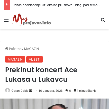
Danas naoblačenje uz lokalne pljuskove i blagi pad temperature
Meni
P
Početna
/
MAGAZIN
MAGAZIN
VIJESTI
Prekinut koncert Ace
Lukasa u Lukavcu
Goran Dakic
S
10 Januara, 2026
0
1 minut čitanja
e
n
d