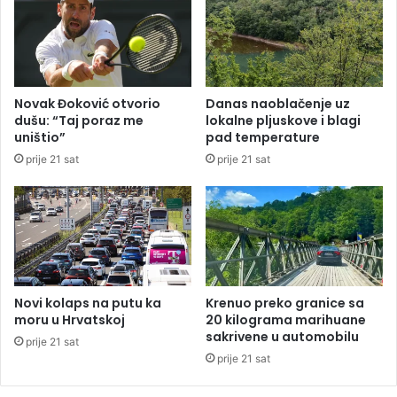
A
D
d
a
M
a
Novak Đoković otvorio
Danas naoblačenje uz
d
dušu: “Taj poraz me
lokalne pljuskove i blagi
u
uništio”
pad temperature
r
prije 21 sat
prije 21 sat
a
p
u
s
t
e
u
R
Novi kolaps na putu ka
Krenuo preko granice sa
u
moru u Hrvatskoj
20 kilograma marihuane
sakrivene u automobilu
s
prije 21 sat
i
prije 21 sat
j
u