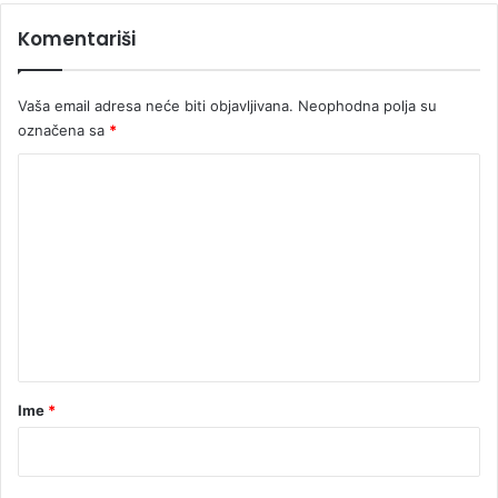
Komentariši
Vaša email adresa neće biti objavljivana.
Neophodna polja su
označena sa
*
K
o
m
e
n
t
a
r
Ime
*
*