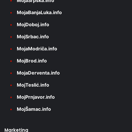
MojaSrpska.info
MojaBanjaLuka.info
MojDoboj.info
MojSrbac.info
MojaModriča.info
MojBrod.info
MojaDerventa.info
MojTeslić.info
MojPrnjavor.info
MojŠamac.info
Marketing