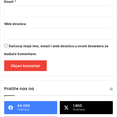
Email
*
Web stranica
Sačuvaj moje ime, email i web stranicu u ovom browseru za
buduće komentare.
A
l
Pratite nas na
t
e
44.000
1.800
r
Pratilaca
Pratilaca
n