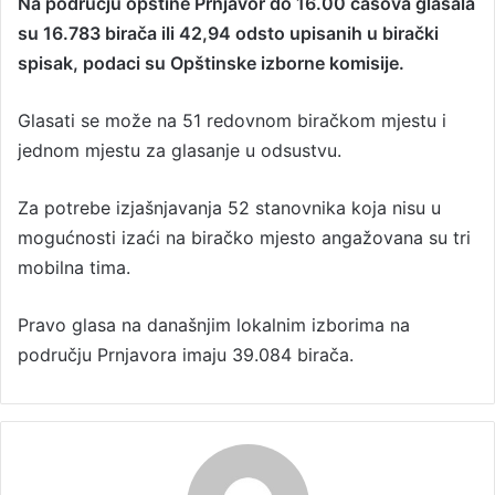
Na području opštine Prnjavor do 16.00 časova glasala
n
su 16.783 birača ili 42,94 odsto upisanih u birački
d
a
spisak, podaci su Opštinske izborne komisije.
n
e
Glasati se može na 51 redovnom biračkom mjestu i
m
jednom mjestu za glasanje u odsustvu.
a
i
Za potrebe izjašnjavanja 52 stanovnika koja nisu u
l
mogućnosti izaći na biračko mjesto angažovana su tri
mobilna tima.
Pravo glasa na današnjim lokalnim izborima na
području Prnjavora imaju 39.084 birača.