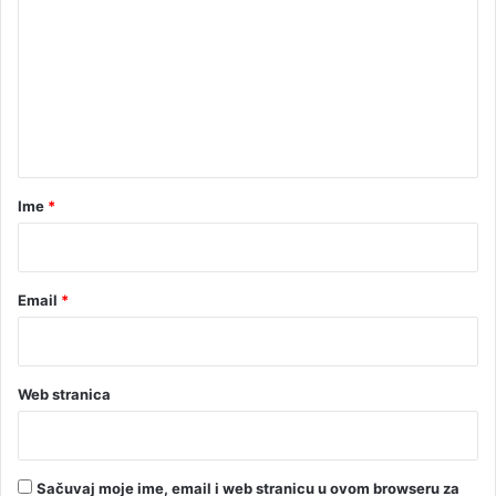
o
m
e
n
t
a
r
Ime
*
*
Email
*
Web stranica
Sačuvaj moje ime, email i web stranicu u ovom browseru za