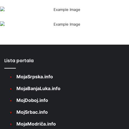
Lista portala
MojaSrpska.info
MojaBanjaLuka.info
MojDoboj.info
MojSrbac.info
MojaModriča.info