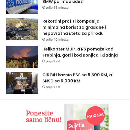
BMW pa imao udes
prije 36 minuta
Rekordni profiti kompanija,
minimalna korist za građane i
nepovratna šteta za prirodu
prije 40 minuta
Helikopter MUP-a RS pomaže kod
Trebinja, gori i kod Konjica i Kladnja
prije 1 sat
CIK BiH kaznio PSS sa 8.500 KM, a
SNSD sa 6.000 KM
prije 1 sat