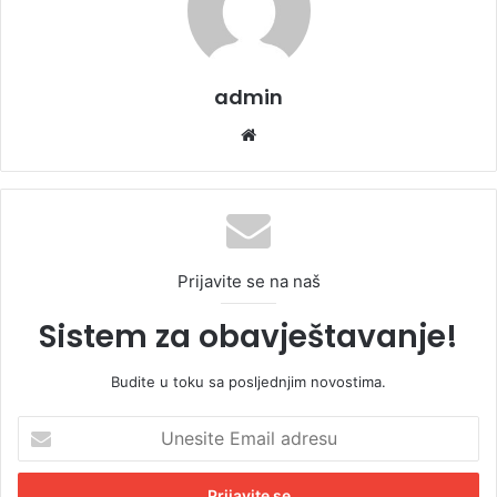
admin
We
bsi
te
Prijavite se na naš
Sistem za obavještavanje!
Budite u toku sa posljednjim novostima.
U
n
e
s