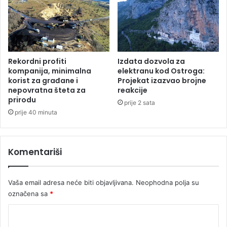
,
i
z
l
a
z
Rekordni profiti
Izdata dozvola za
n
kompanija, minimalna
elektranu kod Ostroga:
o
korist za građane i
Projekat izazvao brojne
nepovratna šteta za
reakcije
s
prirodu
t
prije 2 sata
5
prije 40 minuta
3
o
d
Komentariši
s
t
o
Vaša email adresa neće biti objavljivana.
Neophodna polja su
označena sa
*
K