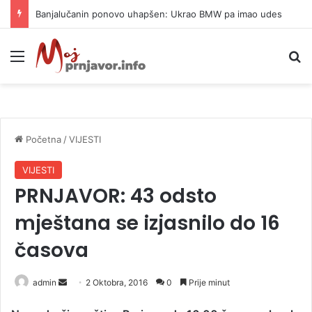
Banjalučanin ponovo uhapšen: Ukrao BMW pa imao udes
Meni
P
Početna
/
VIJESTI
VIJESTI
PRNJAVOR: 43 odsto
mještana se izjasnilo do 16
časova
admin
S
2 Oktobra, 2016
0
Prije minut
e