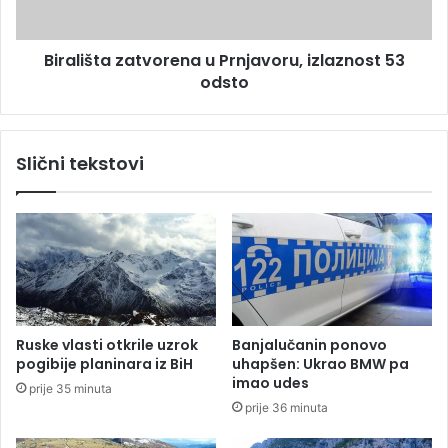
a
t
g
a
Birališta zatvorena u Prnjavoru, izlaznost 53
l
z
a
odsto
a
s
t
a
v
l
o
Slični tekstovi
o
r
d
e
o
n
1
a
1
u
č
P
a
r
s
n
o
j
Ruske vlasti otkrile uzrok
Banjalučanin ponovo
v
a
pogibije planinara iz BiH
uhapšen: Ukrao BMW pa
a
v
imao udes
prije 35 minuta
o
prije 36 minuta
r
u