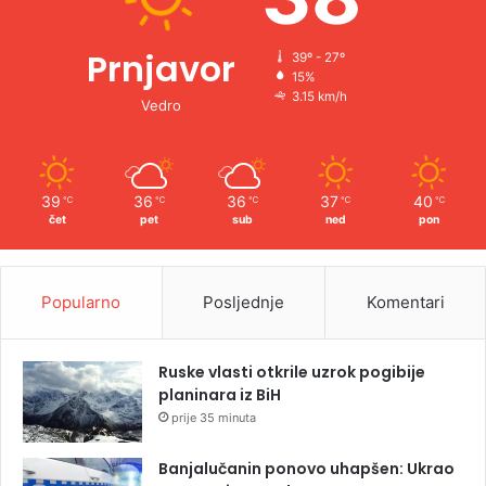
Prnjavor
39º - 27º
15%
3.15 km/h
Vedro
39
36
36
37
40
℃
℃
℃
℃
℃
čet
pet
sub
ned
pon
Popularno
Posljednje
Komentari
Ruske vlasti otkrile uzrok pogibije
planinara iz BiH
prije 35 minuta
Banjalučanin ponovo uhapšen: Ukrao