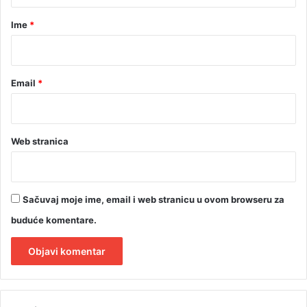
a
r
Ime
*
*
Email
*
Web stranica
Sačuvaj moje ime, email i web stranicu u ovom browseru za
buduće komentare.
A
l