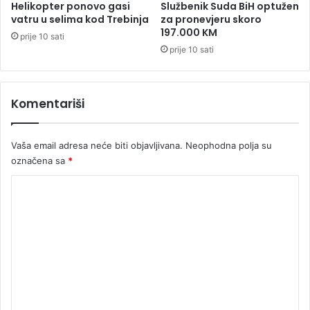
Helikopter ponovo gasi
Službenik Suda BiH optužen
vatru u selima kod Trebinja
za pronevjeru skoro
197.000 KM
prije 10 sati
prije 10 sati
Komentariši
Vaša email adresa neće biti objavljivana.
Neophodna polja su
označena sa
*
K
o
m
e
n
t