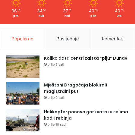
36
34
37
40
40
℃
℃
℃
℃
℃
pet
sub
ned
pon
uto
Popularno
Posljednje
Komentari
Koliko data centri zaista “piju” Dunav
prije 9 sati
Mještani Dragočaja blokirali
magistralni put
prije 9 sati
Helikopter ponovo gasi vatru u selima
kod Trebinja
prije 10 sati