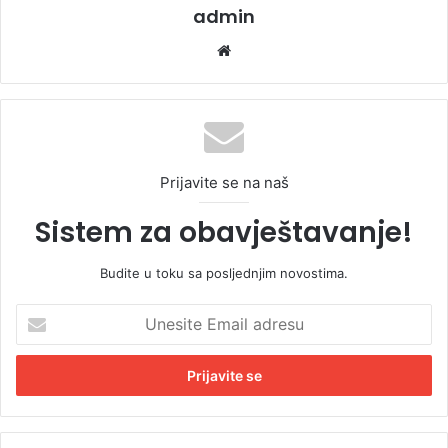
admin
We
bsi
te
Prijavite se na naš
Sistem za obavještavanje!
Budite u toku sa posljednjim novostima.
U
n
e
s
i
t
e