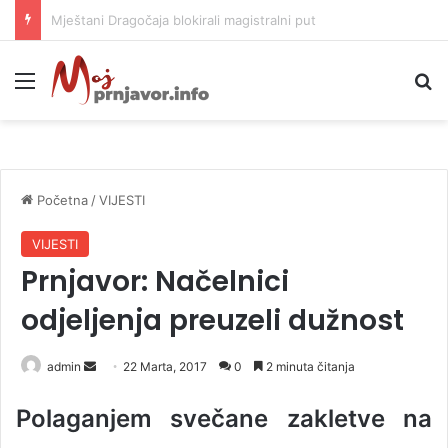
Helikopter ponovo gasi vatru u selima kod Trebinja
Meni
P
Početna
/
VIJESTI
VIJESTI
Prnjavor: Načelnici
odjeljenja preuzeli dužnost
admin
S
22 Marta, 2017
0
2 minuta čitanja
e
Polaganjem svečane zakletve na
n
d