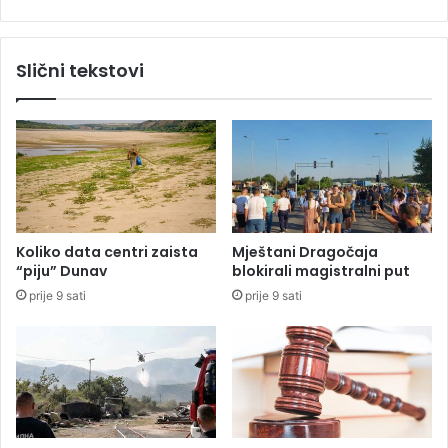
a
a
s
t
n
r
Slični tekstovi
i
a
g
u
r
g
a
a
đ
s
a
i
n
l
i
a
n
j
Koliko data centri zaista
Mještani Dragočaja
e
“piju” Dunav
blokirali magistralni put
d
prije 9 sati
prije 9 sati
a
n
ž
i
v
o
t