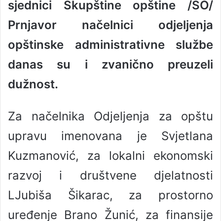
sjednici Skupštine opštine /SO/
a
n
Prnjavor načelnici odjeljenja
e
opštinske administrativne službe
m
a
danas su i zvanično preuzeli
i
l
dužnost.
Za načelnika Odjeljenja za opštu
upravu imenovana je Svjetlana
Kuzmanović, za lokalni ekonomski
razvoj i društvene djelatnosti
LJubiša Šikarac, za prostorno
uređenje Brano Žunić, za finansije