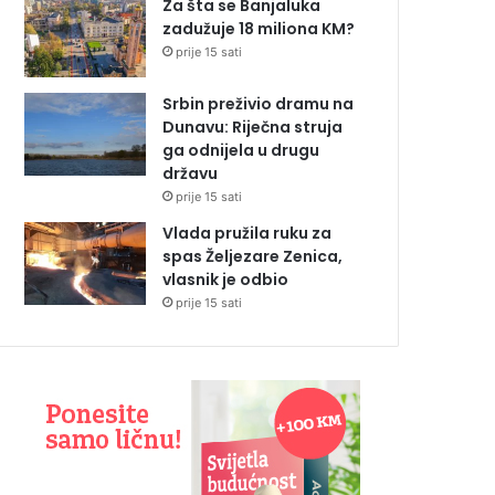
Za šta se Banjaluka
zadužuje 18 miliona KM?
prije 15 sati
Srbin preživio dramu na
Dunavu: Riječna struja
ga odnijela u drugu
državu
prije 15 sati
Vlada pružila ruku za
spas Željezare Zenica,
vlasnik je odbio
prije 15 sati