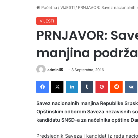
Početna
/
VIJESTI
/
PRNJAVOR: Savez nacionalnih 
VIJESTI
PRNJAVOR: Save
manjina podrž
admin
S
8 Septembra, 2016
e
Facebook
X
LinkedIn
Tumblr
Pinterest
Reddit
VK
n
d
a
Savez nacionalnih manjina Republike Srpsk
n
Opštinskim odborom Saveza nezavisnih soc
e
kandidatu SNSD-a za načelnika opštine Da
m
a
Predsjednik Saveza i kandidat iz reda naci
i