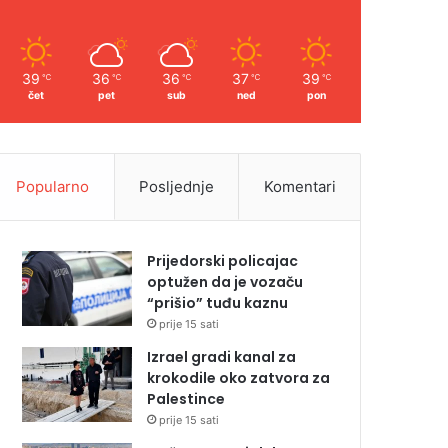
39
36
36
37
39
℃
℃
℃
℃
℃
čet
pet
sub
ned
pon
Popularno
Posljednje
Komentari
Prijedorski policajac
optužen da je vozaču
“prišio” tuđu kaznu
prije 15 sati
Izrael gradi kanal za
krokodile oko zatvora za
Palestince
prije 15 sati