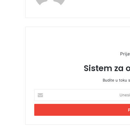
te
Prija
Sistem za 
Budite u toku 
U
n
e
s
i
t
e