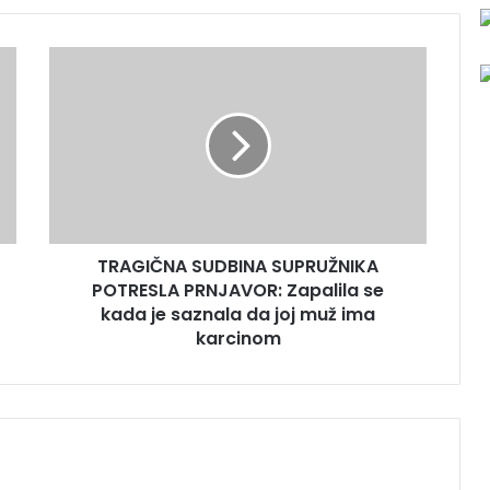
T
R
A
G
I
Č
N
A
S
TRAGIČNA SUDBINA SUPRUŽNIKA
U
POTRESLA PRNJAVOR: Zapalila se
D
B
kada je saznala da joj muž ima
I
karcinom
N
A
S
U
P
R