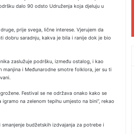
odršku dalo 90 odsto Udruženja koja djeluju u
druge, prije svega, lične interese. Vjerujem da
obru saradnju, kakva je bila i ranije dok je bio
ika zaslužuje podršku, između ostalog, i kao
h manjina i Međunarodne smotre folklora, jer su ti
vani.
 ugrožene. Festival se ne održava onako kako se
a igramo na zelenom tepihu umjesto na bini”, rekao
 i smanjenje budžetskih izdvajanja za potrebe i