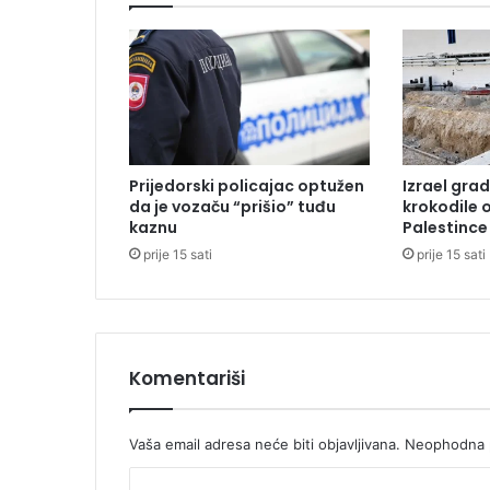
0
K
M
E
r
g
e
l
Prijedorski policajac optužen
Izrael grad
i
da je vozaču “prišio” tuđu
krokodile 
'
kaznu
Palestince
'
prije 15 sati
prije 15 sati
V
u
č
i
j
a
Komentariši
k
'
'
Vaša email adresa neće biti objavljivana.
Neophodna p
i
K
z