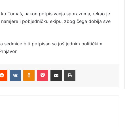
rko Tomaš, nakon potpisivanja sporazuma, rekao je
e namjere i pobjedničku ekipu, zbog čega dobija sve
a sedmice biti potpisan sa još jednim političkim
Prnjavor.
Reddit
VKontakte
Odnoklassniki
Pocket
Podijeli putem Emaila
Odštampaj