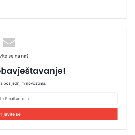
vite se na naš
obavještavanje!
sa posljednjim novostima.