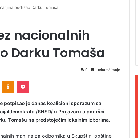
manjina podržao Darku Tomaša
z nacionalnih
ao Darku Tomaša
0
1 minut čitanja
ontakte
Odnoklassniki
Pocket
e potpisao je danas koalicioni sporazum sa
ijaldemokrata /SNSD/ u Prnjavoru o podršci
rku Tomašu na predstojećim lokalnim izborima.
onalnih manjina za odbornika u Skupštini opštine