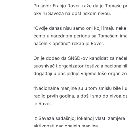
Prnjavor Franjo Rover kaže da je Tomašu p
l
okviru Saveza na opštinskom nivou.
“Ovdje danas nisu samo oni koji imaju neke 
ćemo u narednom periodu sa Tomašem imati d
načelnik opštine”, rekao je Rover.
On je dodao da SNSD-ov kandidat za načeln
suosnivač i organizator festivala nacionalni
događaji u posljednje vrijeme loše organizo
“Nacionalne manjine su u tom smislu bile i
radilo prvih godina, a došli smo do nivoa d
je Rover.
Iz Saveza sadašnjoj lokalnoj vlasti zamjere
aktivnosti nacionalnih manjina.