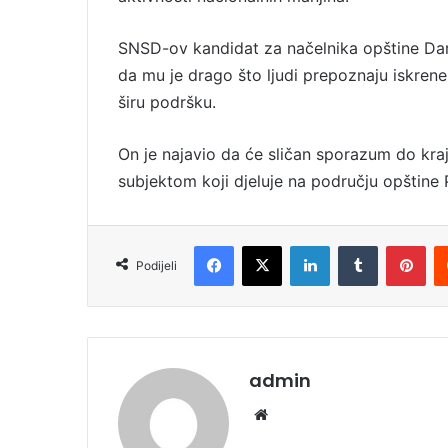
SNSD-ov kandidat za načelnika opštine Da
da mu je drago što ljudi prepoznaju iskren
širu podršku.
On je najavio da će sličan sporazum do kraj
subjektom koji djeluje na području opštine 
Facebook
X
LinkedIn
Tumblr
Pinterest
Podijeli
admin
We
bsi