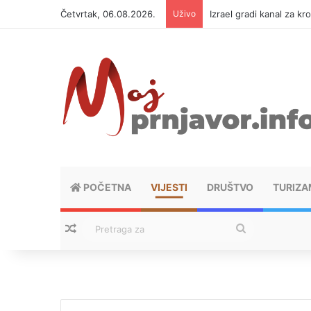
Četvrtak, 06.08.2026.
Uživo
Izrael gradi kanal za kr
POČETNA
VIJESTI
DRUŠTVO
TURIZA
Nasumični tekstovi
Pretraga
za