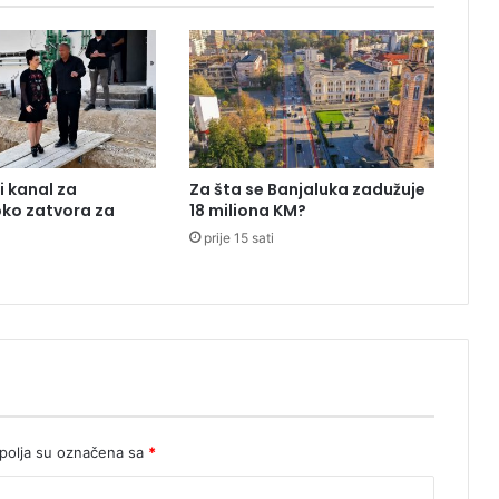
U
Ž
N
I
K
A
P
O
i kanal za
Za šta se Banjaluka zadužuje
T
oko zatvora za
18 miliona KM?
R
E
prije 15 sati
S
L
A
P
R
N
J
A
V
olja su označena sa
*
O
R