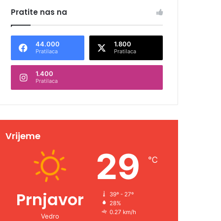
Pratite nas na
44.000
1.800
Pratilaca
Pratilaca
1.400
Pratilaca
Vrijeme
29
℃
Prnjavor
39º - 27º
28%
0.27 km/h
Vedro