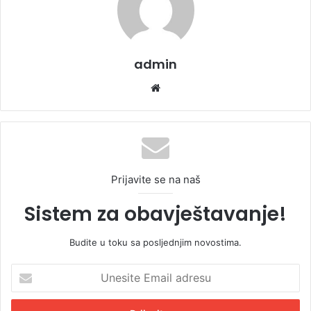
admin
We
bsi
te
Prijavite se na naš
Sistem za obavještavanje!
Budite u toku sa posljednjim novostima.
U
n
e