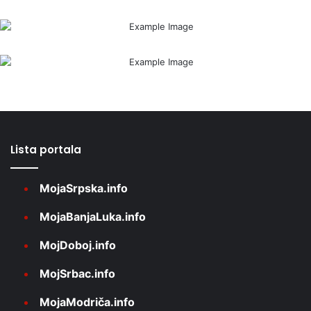
Lista portala
MojaSrpska.info
MojaBanjaLuka.info
MojDoboj.info
MojSrbac.info
MojaModriča.info