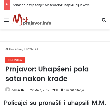
Konačno osvježenje: Meteorolozi najavili pljuskove
Meni
P
Početna
/
HRONIKA
HRONIKA
Prnjavor: Uhapšeni pola
sata nakon krađe
admin
S
22 Maja, 2017
0
1 minut čitanja
e
Policajci su pronašli i uhapsili M.M.
n
d