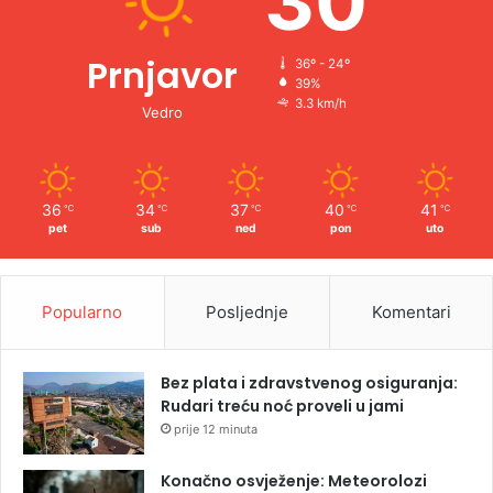
30
Prnjavor
36º - 24º
39%
3.3 km/h
Vedro
36
34
37
40
41
℃
℃
℃
℃
℃
pet
sub
ned
pon
uto
Popularno
Posljednje
Komentari
Bez plata i zdravstvenog osiguranja:
Rudari treću noć proveli u jami
prije 12 minuta
Konačno osvježenje: Meteorolozi