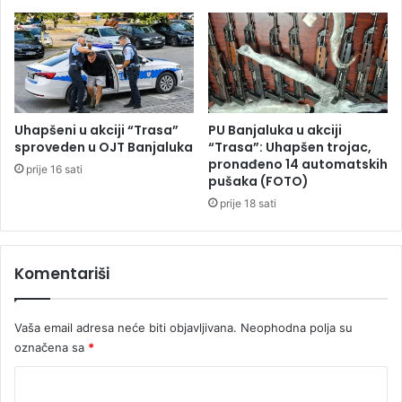
P
r
n
j
a
v
o
Uhapšeni u akciji “Trasa”
PU Banjaluka u akciji
r
sproveden u OJT Banjaluka
“Trasa”: Uhapšen trojac,
pronađeno 14 automatskih
č
prije 16 sati
pušaka (FOTO)
a
n
prije 18 sati
a
Komentariši
Vaša email adresa neće biti objavljivana.
Neophodna polja su
označena sa
*
K