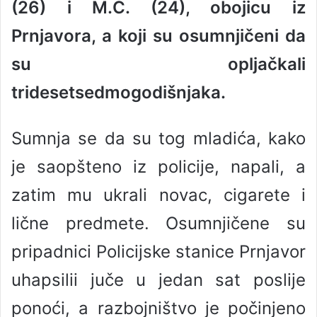
(26) i M.C. (24), obojicu iz
a
n
Prnjavora, a koji su osumnjičeni da
e
su opljačkali
m
a
tridesetsedmogodišnjaka.
i
l
Sumnja se da su tog mladića, kako
je saopšteno iz policije, napali, a
zatim mu ukrali novac, cigarete i
lične predmete. Osumnjičene su
pripadnici Policijske stanice Prnjavor
uhapsilii juče u jedan sat poslije
ponoći, a razbojništvo je počinjeno