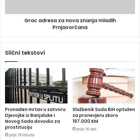
r
a
e
d
s
Grac adresa za nova znanja mladih
i
a
c
Prnjavorčana
z
e
a
n
o
Slični tekstovi
v
a
z
n
a
n
j
a
m
Pronađen mrtav u zatvoru:
Službenik Suda BiH optužen
l
Djevojke iz Banjaluke i
za pronevjeru skoro
a
Novog Sada dovodio za
197.000 KM
d
prostituciju
prije 16 sati
i
prije 18 minuta
h