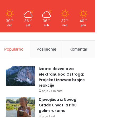
39
36
36
37
40
℃
℃
℃
℃
℃
čet
pet
sub
ned
pon
Popularno
Posljednje
Komentari
Izdata dozvola za
elektranu kod Ostroga:
Projekat izazvao brojne
reakcije
prije 24 minute
Djevojčica iz Novog
Grada uhvatila ribu
golim rukama
prije 1 sat