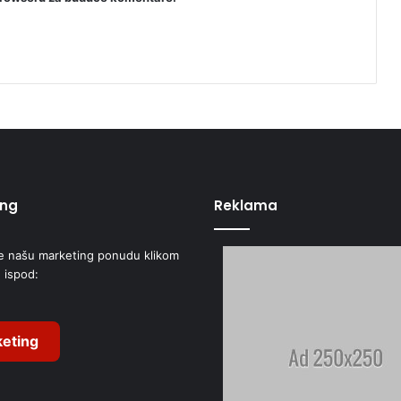
ing
Reklama
e našu marketing ponudu klikom
 ispod:
eting