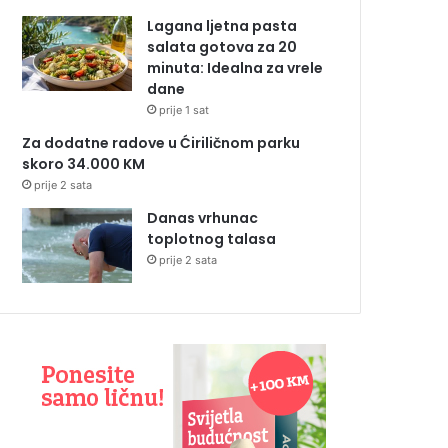
Lagana ljetna pasta
salata gotova za 20
minuta: Idealna za vrele
dane
prije 1 sat
Za dodatne radove u Ćiriličnom parku
skoro 34.000 KM
prije 2 sata
Danas vrhunac
toplotnog talasa
prije 2 sata