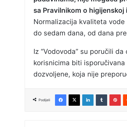
sa Pravilnikom o higijenskoj 
Normalizacija kvaliteta vode
do sedam dana, od dana pre
Iz “Vodovoda” su poručili d
korisnicima biti isporučiva
dozvoljene, koja nije preporu
Facebook
X
LinkedIn
Tumblr
Pinterest
Podijeli