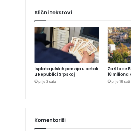
O
S
Slični tekstovi
:
Z
a
u
s
t
a
v
l
Isplata julskih penzija u petak
Za šta se 
j
u Republici Srpskoj
18 miliona
e
prije 2 sata
prije 19 sati
n
s
a
o
b
r
a
Komentariši
ć
a