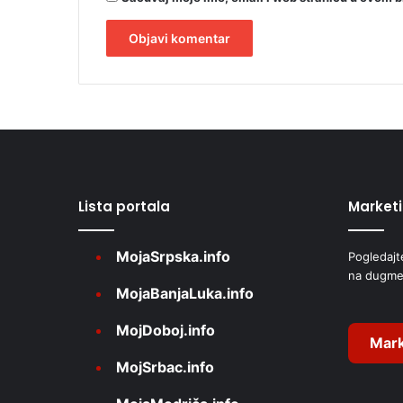
e
l
i
n
A
c
l
a
t
e
r
Lista portala
Market
n
a
MojaSrpska.info
Pogledajt
t
na dugme
i
MojaBanjaLuka.info
v
MojDoboj.info
e
Mark
MojSrbac.info
: