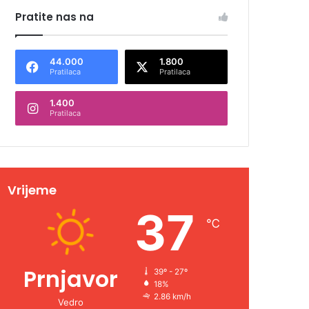
Pratite nas na
44.000
1.800
Pratilaca
Pratilaca
1.400
Pratilaca
Vrijeme
37
℃
Prnjavor
39º - 27º
18%
2.86 km/h
Vedro