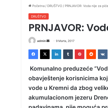
Početna
/
DRUŠTVO
/
PRNJAVOR: Voda nije za pić
DRUŠTVO
PRNJAVOR: Voda 
admin
S
9 Marta, 2017
e
Facebook
X
LinkedIn
Tumblr
Pinterest
Reddit
VK
n
d
a
Komunalno preduzeće “Vodov
n
e
obavještenje korisnicima koj
m
vode u Kremni da zbog veli
a
i
akumulacionom jezeru Dreno
l
padavinama, nije moguća pro