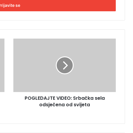
P
O
G
L
E
D
A
J
T
POGLEDAJTE VIDEO: Srbačka sela
E
odsječena od svijeta
V
I
D
E
O