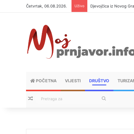
Četvrtak, 06.08.2026.
Uživo
Djevojčica iz Novog Gra
POČETNA
VIJESTI
DRUŠTVO
TURIZA
Nasumični tekstovi
Pretraga
za