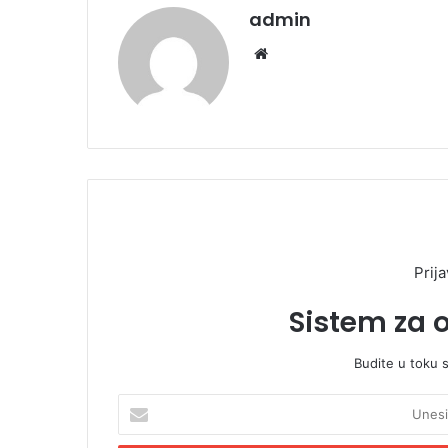
admin
We
bsi
te
Prija
Sistem za 
Budite u toku 
U
n
e