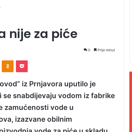
e
nije za piće
0
Prije minut
ontakte
Odnoklassniki
Pocket
od” iz Prnjavora uputilo je
i se snabdijevaju vodom iz fabrike
ke zamućenosti vode u
va, izazvane obilnim
izvodnja vode za piće u skladu