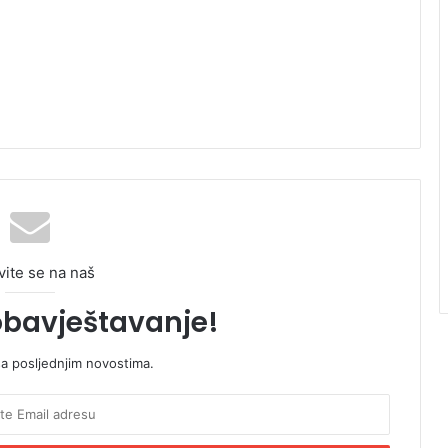
vite se na naš
obavještavanje!
sa posljednjim novostima.