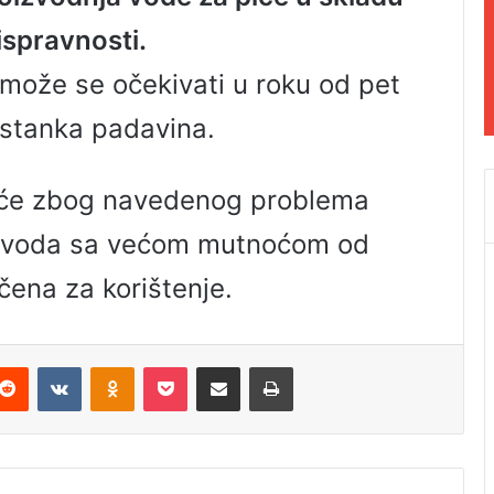
ispravnosti.
 može se očekivati u roku od pet
stanka padavina.
a će zbog navedenog problema
na voda sa većom mutnoćom od
čena za korištenje.
Reddit
VKontakte
Odnoklassniki
Pocket
Podijeli putem Emaila
Odštampaj