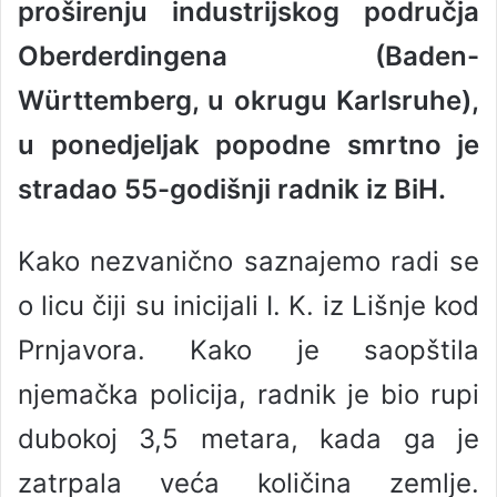
proširenju industrijskog područja
a
n
Oberderdingena (Baden-
e
Württemberg, u okrugu Karlsruhe),
m
a
u ponedjeljak popodne smrtno je
i
l
stradao 55-godišnji radnik iz BiH.
Kako nezvanično saznajemo radi se
o licu čiji su inicijali I. K. iz Lišnje kod
Prnjavora. Kako je saopštila
njemačka policija, radnik je bio rupi
dubokoj 3,5 metara, kada ga je
zatrpala veća količina zemlje.