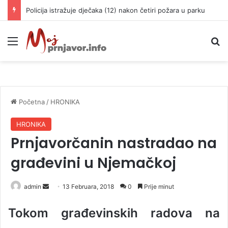
Policija istražuje dječaka (12) nakon četiri požara u parku
Meni
P
Početna
/
HRONIKA
HRONIKA
Prnjavorčanin nastradao na
građevini u Njemačkoj
admin
S
13 Februara, 2018
0
Prije minut
e
Tokom građevinskih radova na
n
d