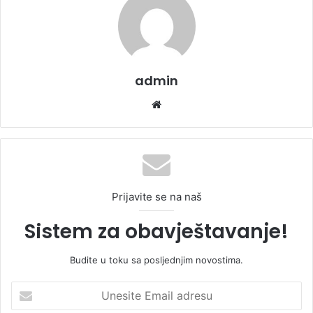
admin
We
bsi
te
Prijavite se na naš
Sistem za obavještavanje!
Budite u toku sa posljednjim novostima.
U
n