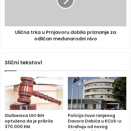
l
n
o
a
1
t
5
r
.
k
0
Ulična trka u Prnjavoru dobila priznanje za
a
0
odličan međunarodni nivo
u
0
P
K
r
M
n
Slični tekstovi
z
j
a
a
v
v
a
o
n
r
t
u
j
d
e
o
l
b
Službenica UIO BiH
Policija čuva ranjenog
e
i
optužena da je prikrila
Davora Dabića u KCUS-u:
s
l
370.000 KM
Strahuju od novog
n
a