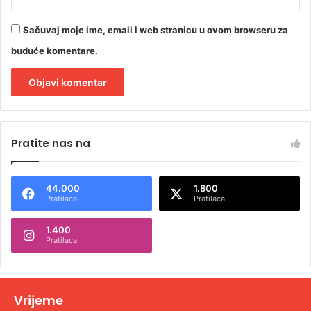
Sačuvaj moje ime, email i web stranicu u ovom browseru za
buduće komentare.
A
l
Pratite nas na
t
e
44.000
1.800
r
Pratilaca
Pratilaca
n
1.400
a
Pratilaca
t
i
v
Vrijeme