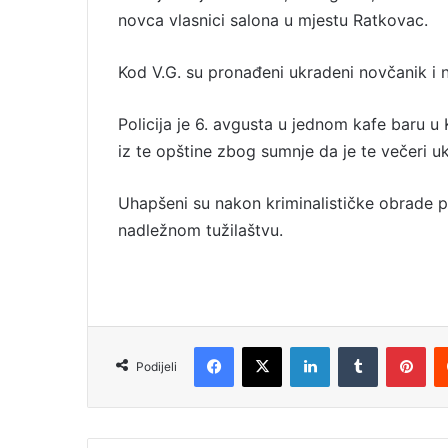
novca vlasnici salona u mjestu Ratkovac.
l
Kod V.G. su pronađeni ukradeni novčanik i 
Policija je 6. avgusta u jednom kafe baru u K
iz te opštine zbog sumnje da je te večeri 
Uhapšeni su nakon kriminalističke obrade puš
nadležnom tužilaštvu.
Facebook
X
LinkedIn
Tumblr
Pinterest
Podijeli