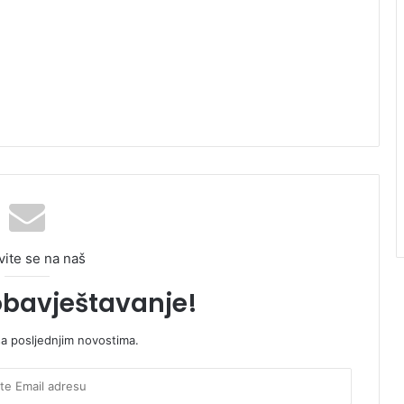
vite se na naš
obavještavanje!
sa posljednjim novostima.