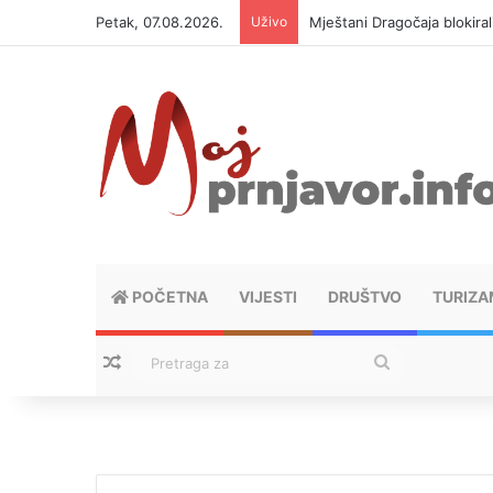
Petak, 07.08.2026.
Uživo
Mještani Dragočaja blokiral
POČETNA
VIJESTI
DRUŠTVO
TURIZA
Nasumični tekstovi
Pretraga
za