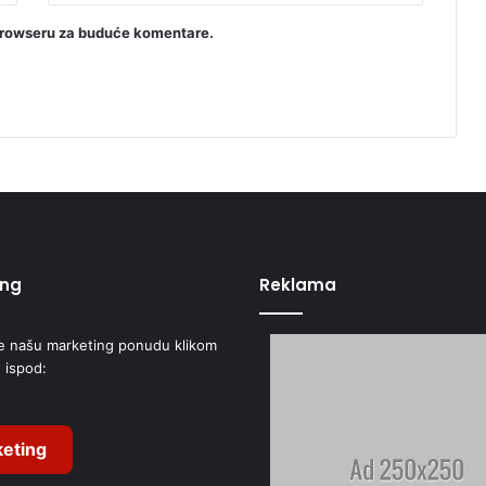
u
h
browseru za buduće komentare.
u
m
a
n
o
s
t
ing
Reklama
e našu marketing ponudu klikom
 ispod:
eting