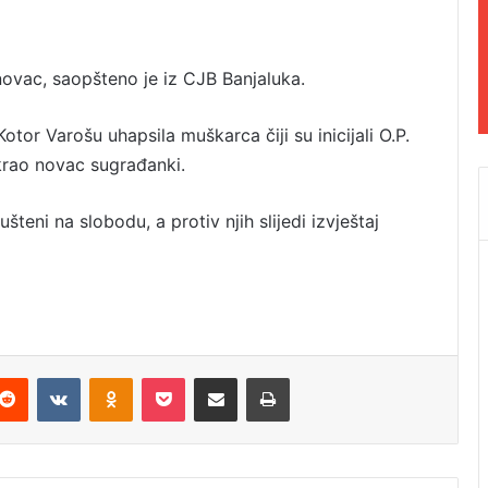
novac, saopšteno je iz CJB Banjaluka.
otor Varošu uhapsila muškarca čiji su inicijali O.P.
ukrao novac sugrađanki.
teni na slobodu, a protiv njih slijedi izvještaj
Reddit
VKontakte
Odnoklassniki
Pocket
Podijeli putem Emaila
Odštampaj