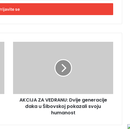
A
K
C
I
J
A
Z
A
V
AKCIJA ZA VEDRANU: Dvije generacije
E
đaka u Šibovskoj pokazali svoju
D
R
humanost
A
N
U