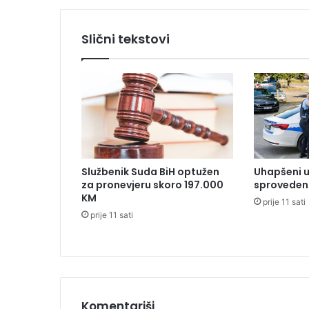
S
l
Slični tekstovi
a
v
k
a
K
o
v
a
l
Službenik Suda BiH optužen
Uhapšeni u
j
za pronevjeru skoro 197.000
sproveden 
e
KM
prije 11 sati
v
prije 11 sati
s
k
o
g
Komentariši