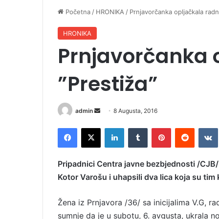
Početna
/
HRONIKA
/
Prnjavorčanka opljačkala radn
HRONIKA
Prnjavorčanka 
”Prestiža”
admin
S
8 Augusta, 2016
e
Facebook
X
LinkedIn
Tumblr
Pinterest
Reddit
VK
n
d
a
Pripadnici Centra javne bezbjednosti /CJB/ B
n
Kotor Varošu i uhapsili dva lica koja su tim
e
m
Žena iz Prnjavora /36/ sa inicijalima V.G, 
a
sumnje da je u subotu, 6. avgusta, ukrala 
i