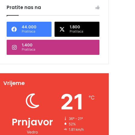
Pratite nas na
44.000
1.800
Pratilaca
Pratilaca
1.400
Pratilaca
Vrijeme
21
℃
Prnjavor
36º - 21º
52%
1.81 km/h
Vedro