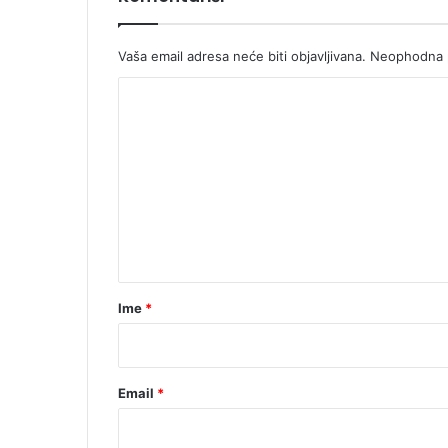
Vaša email adresa neće biti objavljivana.
Neophodna p
K
o
m
e
n
t
a
r
Ime
*
*
Email
*