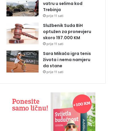
vatru u selima kod
Trebinja
prije 11 sati
Službenik Suda BiH
optužen za pronevjeru
skoro 197.000 KM
prije 11 sati
Sara Mikača igra tenis
života i nema namjeru
da stane
prije 11 sati