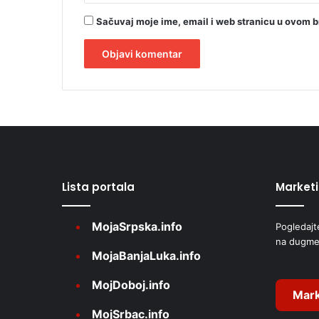
Sačuvaj moje ime, email i web stranicu u ovom 
A
l
t
e
r
Lista portala
Market
n
a
MojaSrpska.info
Pogledajt
t
na dugme
i
MojaBanjaLuka.info
v
MojDoboj.info
e
Mark
MojSrbac.info
: