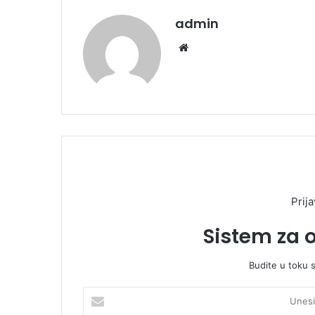
admin
We
bsi
te
Prija
Sistem za 
Budite u toku 
U
n