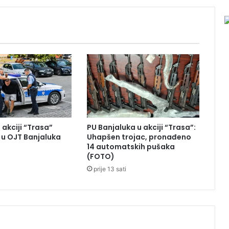
:
D
v
i
j
e
g
e
n
e
r
 akciji “Trasa”
PU Banjaluka u akciji “Trasa”:
a
u OJT Banjaluka
Uhapšen trojac, pronađeno
c
14 automatskih pušaka
i
(FOTO)
j
prije 13 sati
e
đ
a
k
a
u