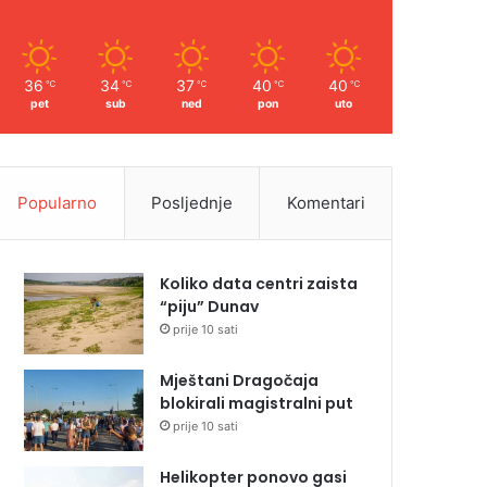
36
34
37
40
40
℃
℃
℃
℃
℃
pet
sub
ned
pon
uto
Popularno
Posljednje
Komentari
Koliko data centri zaista
“piju” Dunav
prije 10 sati
Mještani Dragočaja
blokirali magistralni put
prije 10 sati
Helikopter ponovo gasi