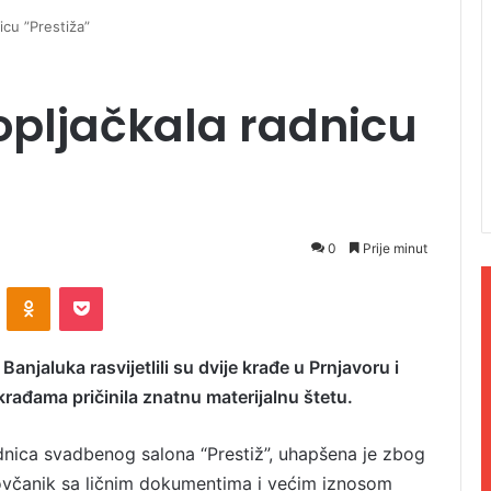
icu ”Prestiža”
opljačkala radnicu
0
Prije minut
ontakte
Odnoklassniki
Pocket
anjaluka rasvijetlili su dvije krađe u Prnjavoru i
 krađama pričinila znatnu materijalnu štetu.
radnica svadbenog salona “Prestiž”, uhapšena je zbog
novčanik sa ličnim dokumentima i većim iznosom