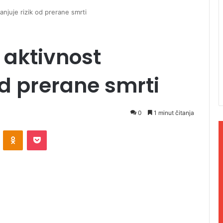
anjuje rizik od prerane smrti
 aktivnost
od prerane smrti
0
1 minut čitanja
ontakte
Odnoklassniki
Pocket