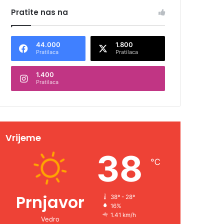
Pratite nas na
44.000
1.800
Pratilaca
Pratilaca
1.400
Pratilaca
Vrijeme
38
℃
Prnjavor
38º - 28º
16%
1.41 km/h
Vedro