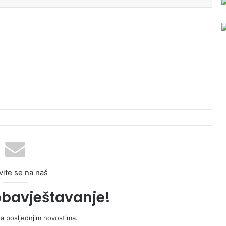
vite se na naš
obavještavanje!
sa posljednjim novostima.