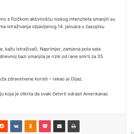
vno s fizičkom aktivnošću niskog intenziteta smanjili su
ima istraživanja objavljenog 14. januara u časopisu
te, kažu istraživači. Naprimjer, zamjena pola sata
nevnoj bazi smanjila je rizik od rane smrti za 35
uža zdravstvene koristi – rekao je Dijaz.
 koja je otkrila da svaki četvrti odrasli Amerikanac
Reddit
VKontakte
Odnoklassniki
Pocket
Podijeli putem Emaila
Odštampaj