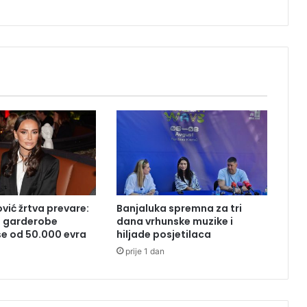
z
b
o
j
n
i
š
t
v
i
m
a
u
k
vić žrtva prevare:
Banjaluka spremna za tri
r
z garderobe
dana vrhunske muzike i
a
iše od 50.000 evra
hiljade posjetilaca
d
prije 1 dan
e
n
o
p