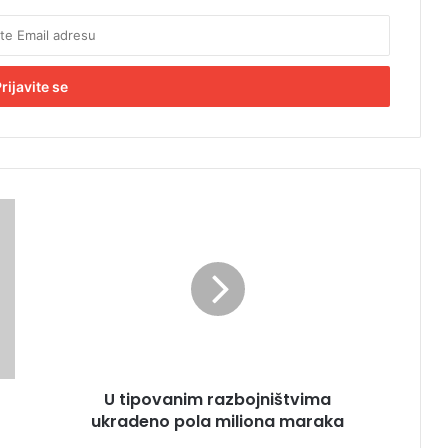
U
t
i
p
o
v
a
n
i
U tipovanim razbojništvima
m
ukradeno pola miliona maraka
r
a