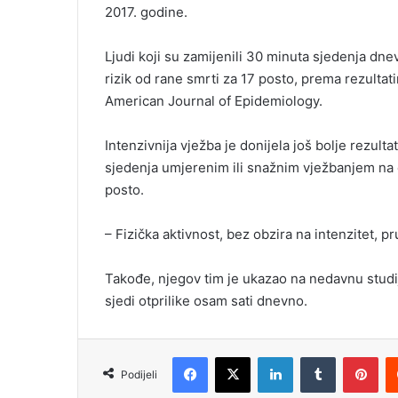
2017. godine.
Ljudi koji su zamijenili 30 minuta sjedenja dne
rizik od rane smrti za 17 posto, prema rezultat
American Journal of Epidemiology.
Intenzivnija vježba je donijela još bolje rezulta
sjedenja umjerenim ili snažnim vježbanjem na d
posto.
– Fizička aktivnost, bez obzira na intenzitet, pr
Takođe, njegov tim je ukazao na nedavnu studiju
sjedi otprilike osam sati dnevno.
Facebook
X
LinkedIn
Tumblr
Pinterest
Podijeli