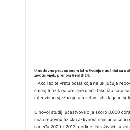
U nedavno provedenom istraživanju naučnici su doš
životni vijek, prenosi Health24.
– Ako radite vrstu posla koja ne uključuje red
smanjiti rizik od prerane smrti tako što ćete se
intenzivno vježbanje u teretani, ali i laganu šet
U novoj studiji učestvovalo je skoro 8.000 odra
imao redovnu fizičku aktivnost najmanje četir
između 2009. i 2013. godine. Istraživači su za