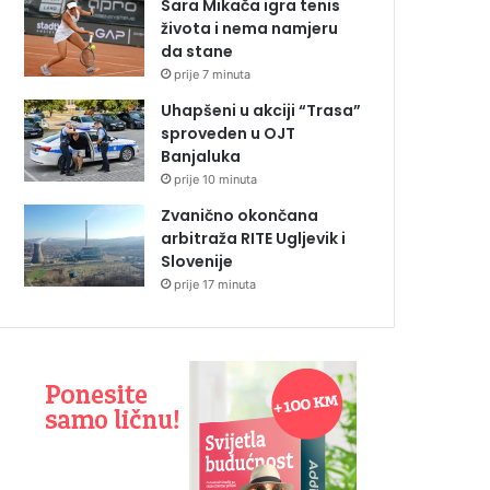
Sara Mikača igra tenis
života i nema namjeru
da stane
prije 7 minuta
Uhapšeni u akciji “Trasa”
sproveden u OJT
Banjaluka
prije 10 minuta
Zvanično okončana
arbitraža RITE Ugljevik i
Slovenije
prije 17 minuta