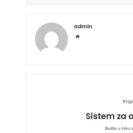
admin
We
bsi
te
Prija
Sistem za 
Budite u toku 