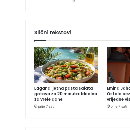
i
z
Š
a
r
Slični tekstovi
i
n
a
c
a
k
o
d
P
Lagana ljetna pasta salata
Emina Jaho
r
gotova za 20 minuta: Idealna
Ostala be
n
za vrele dane
vrijedne v
j
prije 7 sati
prije 7 sati
a
v
o
r