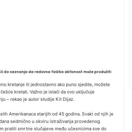
li do saznanja da redovna fizička aktivnost može produžiti
ovno kretanje ili jednostavno ako puno sjedite, možete
 češće kretati. Važno je istaći da ovo uključuje
nju – rekao je autor studije Kit Dijaz.
slih Amerikanaca starijih od 45 godina. Svaki od njih je
i dana sedmično u okviru istraživanja provedenog
tim pratili smrtne slučajeve među učesnicima sve do