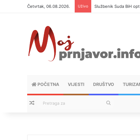
Četvrtak, 06.08.2026.
Uživo
Službenik Suda BiH op
POČETNA
VIJESTI
DRUŠTVO
TURIZA
Nasumični tekstovi
Pretraga
za