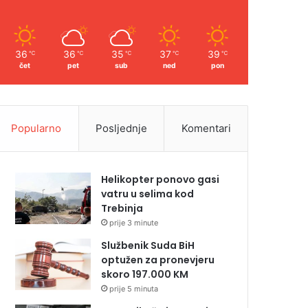
36
36
35
37
39
℃
℃
℃
℃
℃
čet
pet
sub
ned
pon
Popularno
Posljednje
Komentari
Helikopter ponovo gasi
vatru u selima kod
Trebinja
prije 3 minute
Službenik Suda BiH
optužen za pronevjeru
skoro 197.000 KM
prije 5 minuta