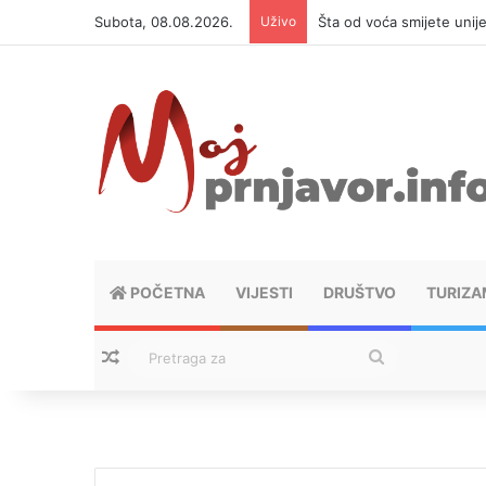
Subota, 08.08.2026.
Uživo
Šta od voća smijete unij
POČETNA
VIJESTI
DRUŠTVO
TURIZA
Nasumični tekstovi
Pretraga
za