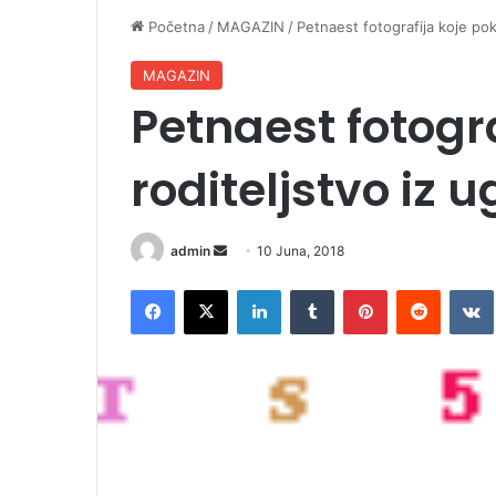
Početna
/
MAGAZIN
/
Petnaest fotografija koje pok
MAGAZIN
Petnaest fotogr
roditeljstvo iz 
admin
S
10 Juna, 2018
e
Facebook
X
LinkedIn
Tumblr
Pinterest
Reddit
VK
n
d
a
n
e
m
a
i