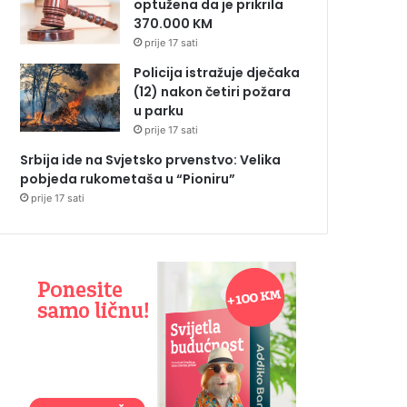
optužena da je prikrila
370.000 KM
prije 17 sati
Policija istražuje dječaka
(12) nakon četiri požara
u parku
prije 17 sati
Srbija ide na Svjetsko prvenstvo: Velika
pobjeda rukometaša u “Pioniru”
prije 17 sati