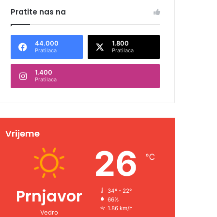
Pratite nas na
44.000
1.800
Pratilaca
Pratilaca
1.400
Pratilaca
Vrijeme
26
℃
Prnjavor
34º - 22º
66%
1.86 km/h
Vedro