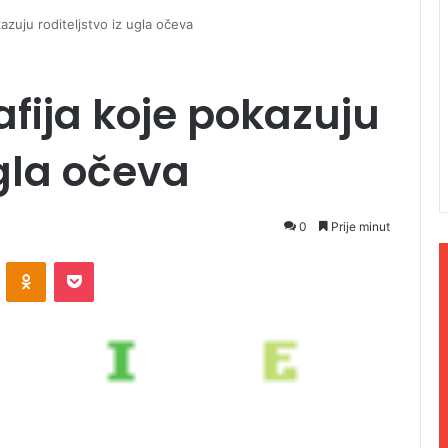
azuju roditeljstvo iz ugla očeva
afija koje pokazuju
ugla očeva
0
Prije minut
ontakte
Odnoklassniki
Pocket