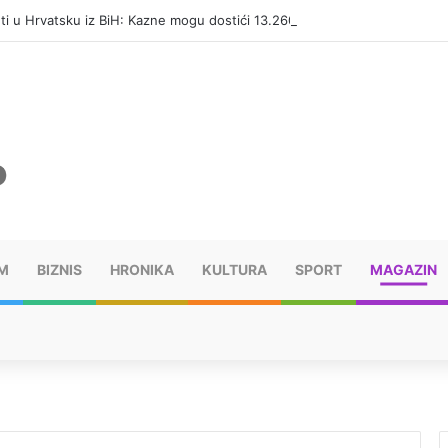
eti u Hrvatsku iz BiH: Kazne mogu dostići 13.260 evra
M
BIZNIS
HRONIKA
KULTURA
SPORT
MAGAZIN