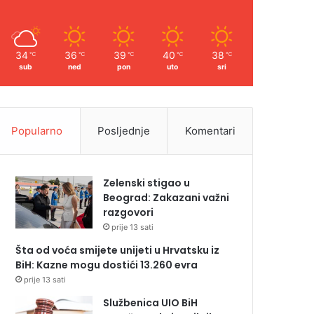
34
36
39
40
38
℃
℃
℃
℃
℃
sub
ned
pon
uto
sri
Popularno
Posljednje
Komentari
Zelenski stigao u
Beograd: Zakazani važni
razgovori
prije 13 sati
Šta od voća smijete unijeti u Hrvatsku iz
BiH: Kazne mogu dostići 13.260 evra
prije 13 sati
Službenica UIO BiH