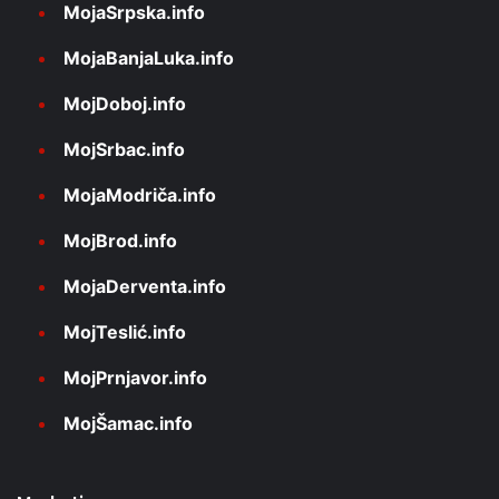
MojaSrpska.info
MojaBanjaLuka.info
MojDoboj.info
MojSrbac.info
MojaModriča.info
MojBrod.info
MojaDerventa.info
MojTeslić.info
MojPrnjavor.info
MojŠamac.info