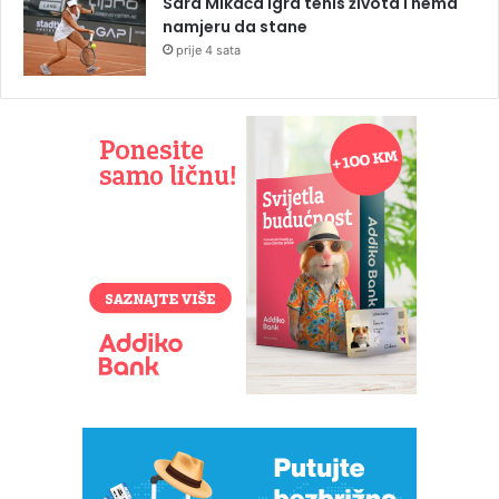
Sara Mikača igra tenis života i nema
namjeru da stane
prije 4 sata