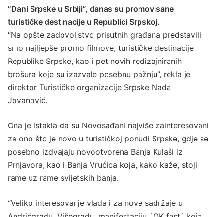
a
“Dani Srpske u Srbiji”, danas su promovisane
n
turističke destinacije u Republici Srpskoj.
e
“Na opšte zadovoljstvo prisutnih građana predstavili
m
smo najljepše promo filmove, turističke destinacije
a
Republike Srpske, kao i pet novih redizajniranih
i
brošura koje su izazvale posebnu pažnju”, rekla je
l
direktor Turističke organizacije Srpske Nada
Jovanović.
Ona je istakla da su Novosađani najviše zainteresovani
za ono što je novo u turističkoj ponudi Srpske, gdje se
posebno izdvajaju novootvorena Banja Kulaši iz
Prnjavora, kao i Banja Vrućica koja, kako kaže, stoji
rame uz rame svijetskih banja.
“Veliko interesovanje vlada i za nove sadržaje u
Andrićgradu, Višegradu, manifestaciju `OK fest` koja