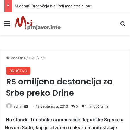
Helikopter ponovo gasi vatru u selima kod Trebinja
Meni
P
Početna
/
DRUŠTVO
DRUŠTVO
RS omiljena destancija za
Srbe preko Drine
admin
S
12 Septembra, 2016
0
1 minut čitanja
e
Na štandu Turističke organizacije Republike Srpske u
n
Novom Sadu, koji je otvoren u okviru manifestacije
d