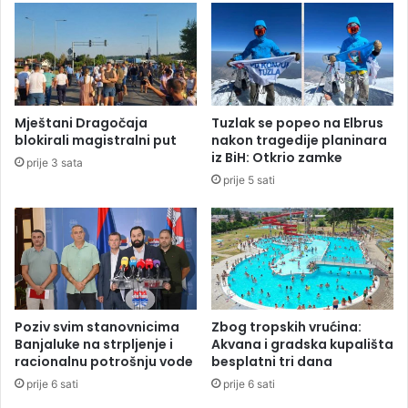
S
T
R
A
D
A
Mještani Dragočaja
Tuzlak se popeo na Elbrus
N
blokirali magistralni put
nakon tragedije planinara
J
iz BiH: Otkrio zamke
prije 3 sata
A
prije 5 sati
:
P
r
e
m
i
n
u
Poziv svim stanovnicima
Zbog tropskih vrućina:
l
Banjaluke na strpljenje i
Akvana i gradska kupališta
a
racionalnu potrošnju vode
besplatni tri dana
č
prije 6 sati
prije 6 sati
e