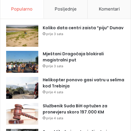
Popularno
Posljednje
Komentari
Koliko data centri zaista “piju” Dunav
prije 3 sata
Mještani Dragočaja blokirali
magistralni put
prije 3 sata
Helikopter ponovo gasi vatru u selima
kod Trebinja
prije 4 sata
Službenik Suda BiH optužen za
pronevjeru skoro 197.000 KM
prije 4 sata