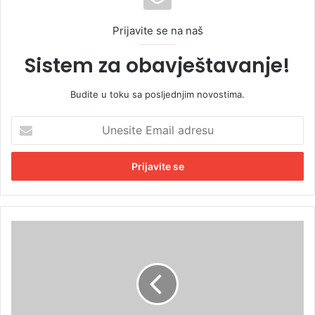
Prijavite se na naš
Sistem za obavještavanje!
Budite u toku sa posljednjim novostima.
U
n
e
s
i
t
e
E
S
m
O
a
P
i
r
l
n
a
j
d