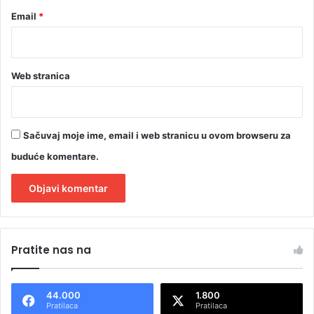
Email
*
Web stranica
Sačuvaj moje ime, email i web stranicu u ovom browseru za
buduće komentare.
A
l
Pratite nas na
t
e
44.000
1.800
r
Pratilaca
Pratilaca