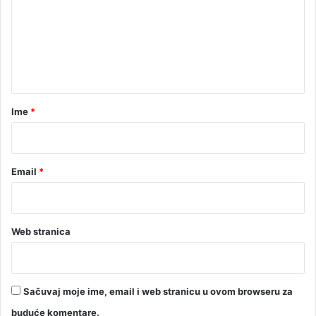
m
a
e
j
u
n
i
t
m
a
a
l
r
Ime
*
i
k
*
a
n
Email
*
d
i
d
a
t
Web stranica
i
Sačuvaj moje ime, email i web stranicu u ovom browseru za
buduće komentare.