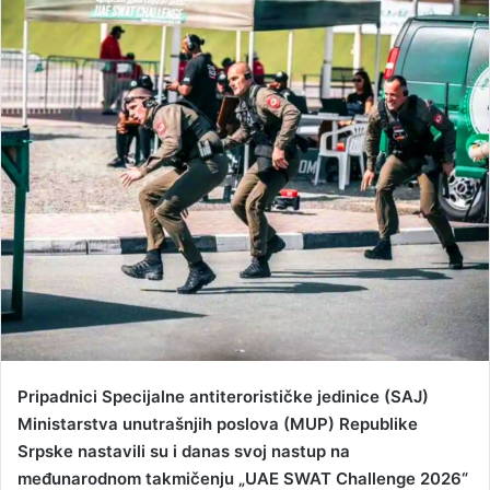
n
d
a
n
e
m
a
i
l
Pripadnici Specijalne antiterorističke jedinice (SAJ)
Ministarstva unutrašnjih poslova (MUP) Republike
Srpske nastavili su i danas svoj nastup na
međunarodnom takmičenju „UAE SWAT Challenge 2026“