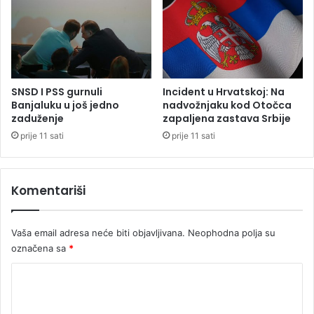
a
t
u
o
p
k
o
o
z
l
o
i
SNSD I PSS gurnuli
Incident u Hrvatskoj: Na
r
k
Banjaluku u još jedno
nadvožnjaku kod Otočca
e
o
zaduženje
zapaljena zastava Srbije
n
s
prije 11 sati
prije 11 sati
j
u
a
g
l
Komentariši
a
s
o
Vaša email adresa neće biti objavljivana.
Neophodna polja su
v
označena sa
*
a
n
K
a
k
o
r