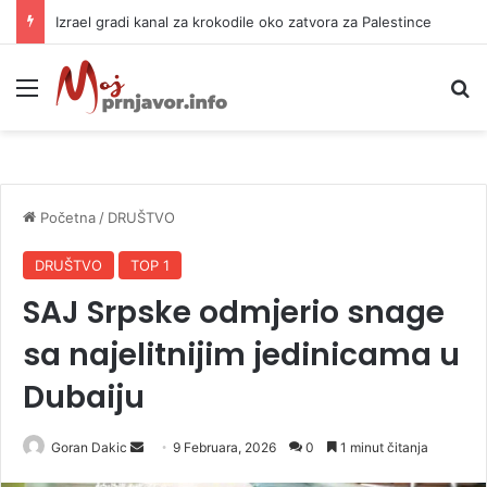
Izrael gradi kanal za krokodile oko zatvora za Palestince
Meni
P
Početna
/
DRUŠTVO
DRUŠTVO
TOP 1
SAJ Srpske odmjerio snage
sa najelitnijim jedinicama u
Dubaiju
Goran Dakic
S
9 Februara, 2026
0
1 minut čitanja
e