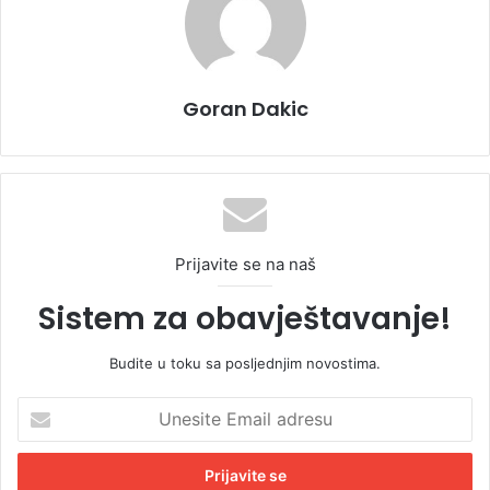
Goran Dakic
Prijavite se na naš
Sistem za obavještavanje!
Budite u toku sa posljednjim novostima.
U
n
e
s