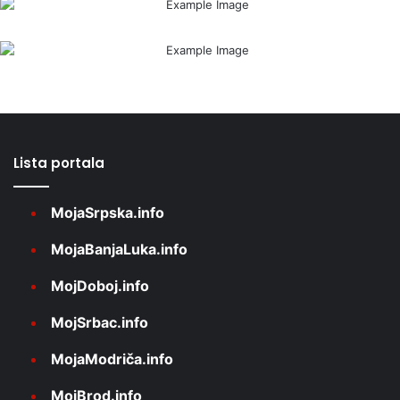
Lista portala
MojaSrpska.info
MojaBanjaLuka.info
MojDoboj.info
MojSrbac.info
MojaModriča.info
MojBrod.info