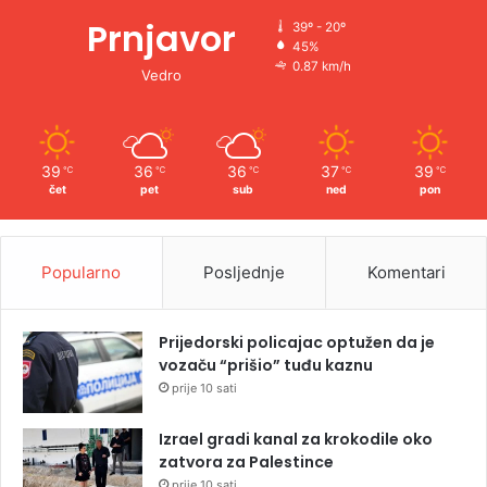
Prnjavor
39º - 20º
45%
0.87 km/h
Vedro
39
36
36
37
39
℃
℃
℃
℃
℃
čet
pet
sub
ned
pon
Popularno
Posljednje
Komentari
Prijedorski policajac optužen da je
vozaču “prišio” tuđu kaznu
prije 10 sati
Izrael gradi kanal za krokodile oko
zatvora za Palestince
prije 10 sati