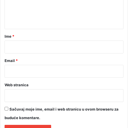
e
n
t
a
r
Ime
*
*
Email
*
Web stranica
Sačuvaj moje ime, email i web stranicu u ovom browseru za
buduće komentare.