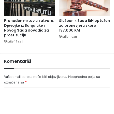
l
e
k
t
Pronađen mrtav u zatvoru:
Službenik Suda BiH optužen
r
Djevojke iz Banjaluke i
za pronevjeru skoro
Novog Sada dovodio za
197.000 KM
i
prostituciju
č
prije 1 dan
n
prije 11 sati
e
a
u
Komentariši
t
o
m
Vaša email adresa neće biti objavljivana.
Neophodna polja su
o
označena sa
*
b
i
K
l
o
e
m