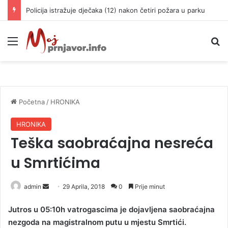
Policija istražuje dječaka (12) nakon četiri požara u parku
Meni
P
Početna
/
HRONIKA
HRONIKA
Teška saobraćajna nesreća
u Smrtićima
admin
S
29 Aprila, 2018
0
Prije minut
e
Jutros u 05:10h vatrogascima je dojavljena saobraćajna
n
nezgoda na magistralnom putu u mjestu Smrtići.
d