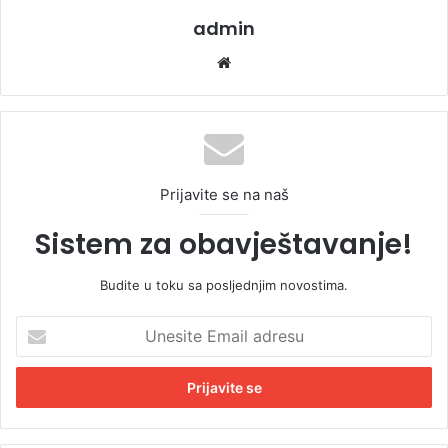
admin
We
bsi
te
Prijavite se na naš
Sistem za obavještavanje!
Budite u toku sa posljednjim novostima.
U
n
e
s
i
t