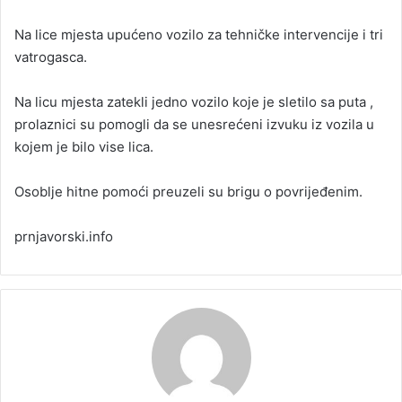
a
Na lice mjesta upućeno vozilo za tehničke intervencije i tri
n
vatrogasca.
e
m
a
Na licu mjesta zatekli jedno vozilo koje je sletilo sa puta ,
i
prolaznici su pomogli da se unesrećeni izvuku iz vozila u
l
kojem je bilo vise lica.
Osoblje hitne pomoći preuzeli su brigu o povrijeđenim.
prnjavorski.info