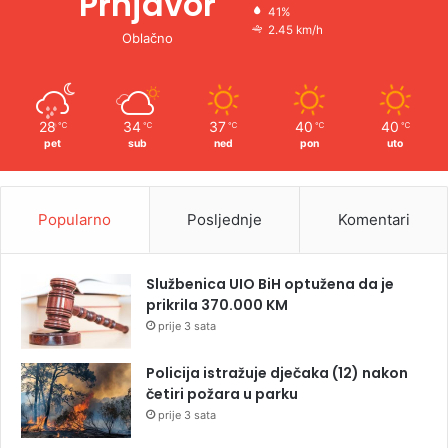
Prnjavor
41%
2.45 km/h
Oblačno
28
34
37
40
40
℃
℃
℃
℃
℃
pet
sub
ned
pon
uto
Popularno
Posljednje
Komentari
Službenica UIO BiH optužena da je
prikrila 370.000 KM
prije 3 sata
Policija istražuje dječaka (12) nakon
četiri požara u parku
prije 3 sata