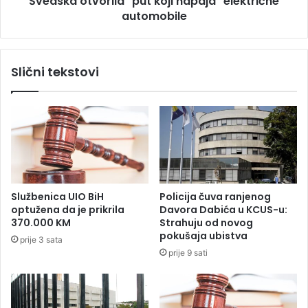
Švedska otvorila "put koji napaja" električne
u
automobile
o
ž
r
a
i
n
l
Slični tekstovi
j
a
a
"
p
p
r
u
v
t
e
k
p
o
o
j
m
i
Službenica UIO BiH
Policija čuva ranjenog
o
n
optužena da je prikrila
Davora Dabića u KCUS-u:
ć
a
370.000 KM
Strahuju od novog
i
p
pokušaja ubistva
prije 3 sata
a
prije 9 sati
j
a
"
e