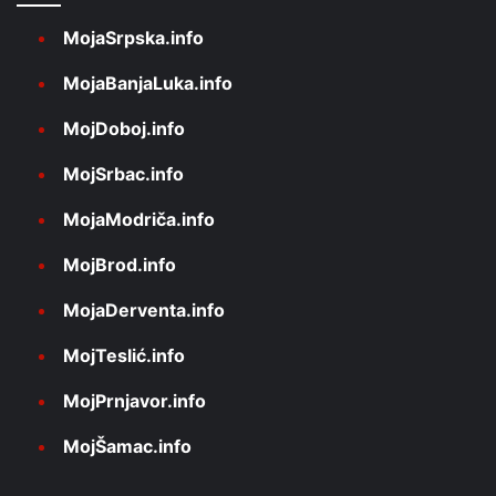
MojaSrpska.info
MojaBanjaLuka.info
MojDoboj.info
MojSrbac.info
MojaModriča.info
MojBrod.info
MojaDerventa.info
MojTeslić.info
MojPrnjavor.info
MojŠamac.info