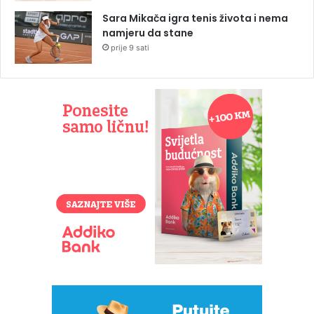
Sara Mikača igra tenis života i nema
namjeru da stane
prije 9 sati