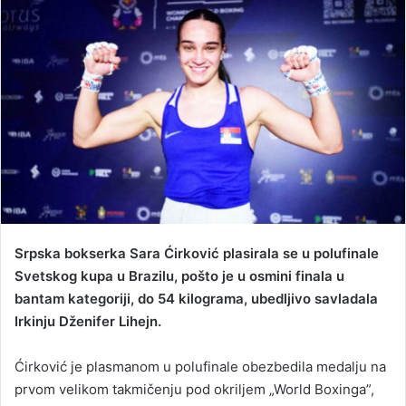
n
d
a
n
e
m
a
i
l
Srpska bokserka Sara Ćirković plasirala se u polufinale
Svetskog kupa u Brazilu, pošto je u osmini finala u
bantam kategoriji, do 54 kilograma, ubedljivo savladala
Irkinju Dženifer Lihejn.
Ćirković je plasmanom u polufinale obezbedila medalju na
prvom velikom takmičenju pod okriljem „World Boxinga”,