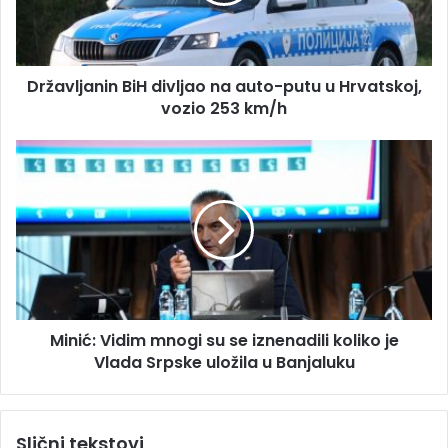
l
d
j
r
a
e
n
s
Državljanin BiH divljao na auto-putu u Hrvatskoj,
i
u
vozio 253 km/h
n
B
i
M
H
i
d
n
i
i
v
ć
l
:
j
V
a
i
o
d
n
Minić: Vidim mnogi su se iznenadili koliko je
i
a
Vlada Srpske uložila u Banjaluku
m
a
m
u
n
t
o
Slični tekstovi
o
g