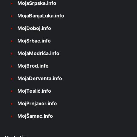
MojaSrpska.info
MojaBanjaLuka.info
MojDoboj.info
MojSrbac.info
MojaModriča.info
MojBrod.info
MojaDerventa.info
MojTeslić.info
MojPrnjavor.info
MojŠamac.info