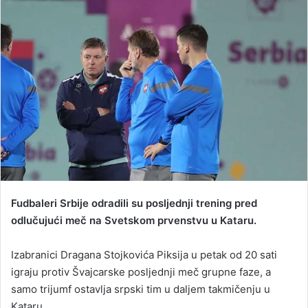
a
n
e
m
a
i
l
Fudbaleri Srbije odradili su posljednji trening pred
odlučujući meč na Svetskom prvenstvu u Kataru.
Izabranici Dragana Stojkovića Piksija u petak od 20 sati
igraju protiv Švajcarske posljednji meč grupne faze, a
samo trijumf ostavlja srpski tim u daljem takmičenju u
Kataru.