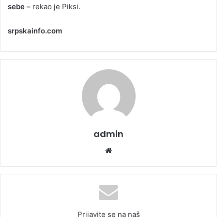
sebe –
rekao je Piksi.
srpskainfo.com
admin
We
bsi
te
Prijavite se na naš