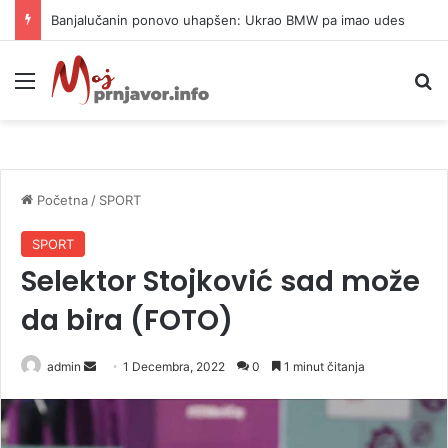
Banjalučanin ponovo uhapšen: Ukrao BMW pa imao udes
Meni
P
Početna
/
SPORT
SPORT
Selektor Stojković sad može
da bira (FOTO)
admin
S
1 Decembra, 2022
0
1 minut čitanja
e
n
d