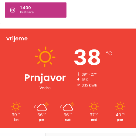
1.400
a
Pratilaca
t
i
v
Vrijeme
e
38
℃
:
Prnjavor
39º - 27º
15%
3.15 km/h
Vedro
39
36
36
37
40
℃
℃
℃
℃
℃
čet
pet
sub
ned
pon