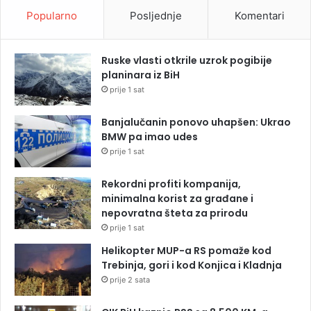
Popularno
Posljednje
Komentari
Ruske vlasti otkrile uzrok pogibije
planinara iz BiH
prije 1 sat
Banjalučanin ponovo uhapšen: Ukrao
BMW pa imao udes
prije 1 sat
Rekordni profiti kompanija,
minimalna korist za građane i
nepovratna šteta za prirodu
prije 1 sat
Helikopter MUP-a RS pomaže kod
Trebinja, gori i kod Konjica i Kladnja
prije 2 sata