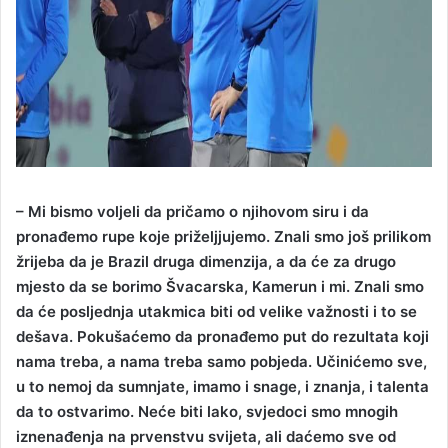
– Mi bismo voljeli da pričamo o njihovom siru i da
pronađemo rupe koje priželjjujemo. Znali smo još prilikom
žrijeba da je Brazil druga dimenzija, a da će za drugo
mjesto da se borimo Švacarska, Kamerun i mi. Znali smo
da će posljednja utakmica biti od velike važnosti i to se
dešava. Pokušaćemo da pronađemo put do rezultata koji
nama treba, a nama treba samo pobjeda. Učinićemo sve,
u to nemoj da sumnjate, imamo i snage, i znanja, i talenta
da to ostvarimo. Neće biti lako, svjedoci smo mnogih
iznenađenja na prvenstvu svijeta, ali daćemo sve od