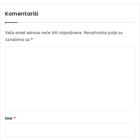
n
e
Komentariši
s
k
u
Vaša email adresa neće biti objavljivana.
Neophodna polja su
p
označena sa
*
š
t
K
i
o
n
e
m
R
e
S
n
t
a
r
Ime
*
*