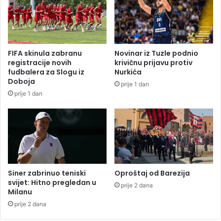
a
i
l
p
a
o
o
t
d
p
FIFA skinula zabranu
Novinar iz Tuzle podnio
l
r
registracije novih
krivičnu prijavu protiv
e
e
fudbalera za Slogu iz
Nurkića
u
d
Doboja
prije 1 dan
k
s
prije 1 dan
e
j
m
e
i
d
j
n
e
i
k
a
N
Siner zabrinuo teniski
Oproštaj od Barezija
a
svijet: Hitno pregledan u
prije 2 dana
Milanu
r
o
prije 2 dana
d