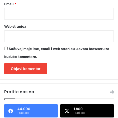
Email
*
Web stranica
Sačuvaj moje ime, email i web stranicu u ovom browseru za
buduće komentare.
A
l
Pratite nas na
t
e
44.000
1.800
r
Pratilaca
Pratilaca
n