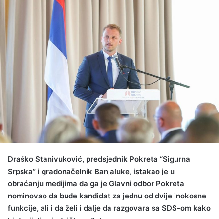
n
d
a
n
e
m
a
i
l
Draško Stanivuković, predsjednik Pokreta “Sigurna
Srpska” i gradonačelnik Banjaluke, istakao je u
obraćanju medijima da ga je Glavni odbor Pokreta
nominovao da bude kandidat za jednu od dvije inokosne
funkcije, ali i da želi i dalje da razgovara sa SDS-om kako