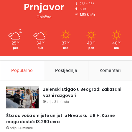
Prnjavor
26º - 25º
50%
1.85 km/h
Oblačno
25
34
37
40
40
℃
℃
℃
℃
℃
pet
sub
ned
pon
uto
Popularno
Posljednje
Komentari
Zelenski stigao u Beograd: Zakazani
važni razgovori
prije 21 minuta
Šta od voća smijete unijeti u Hrvatsku iz BiH: Kazne
mogu dostići 13.260 evra
prije 24 minute