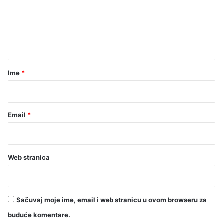
k
e
o
š
n
t
t
a
t
a
i
r
Ime
*
h
i
*
l
j
Email
*
a
d
e
K
M
Web stranica
Sačuvaj moje ime, email i web stranicu u ovom browseru za
buduće komentare.