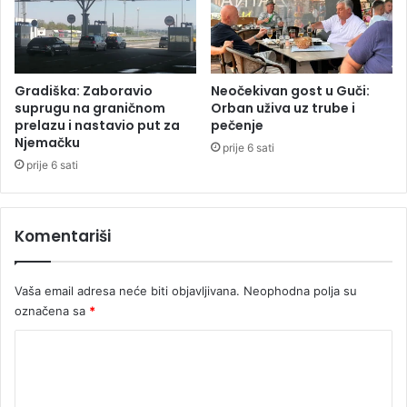
:
P
a
r
t
Gradiška: Zaboravio
Neočekivan gost u Guči:
i
suprugu na graničnom
Orban uživa uz trube i
c
prelazu i nastavio put za
pečenje
i
Njemačku
prije 6 sati
p
prije 6 sati
a
c
i
Komentariši
j
a
b
Vaša email adresa neće biti objavljivana.
Neophodna polja su
i
označena sa
*
m
o
K
g
l
o
a
m