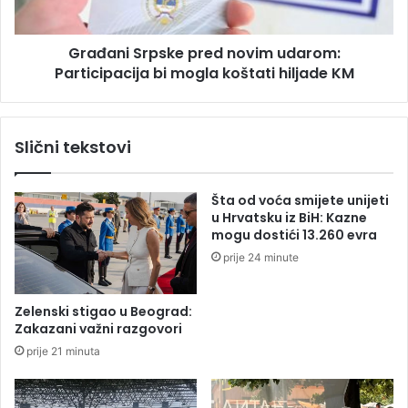
i
S
s
r
Građani Srpske pred novim udarom:
o
p
k
Participacija bi mogla koštati hiljade KM
s
o
k
g
e
p
p
Slični tekstovi
r
r
e
e
d
d
Šta od voća smijete unijeti
s
n
u Hrvatsku iz BiH: Kazne
t
o
mogu dostići 13.260 evra
a
v
prije 24 minute
v
i
n
m
i
u
Zelenski stigao u Beograd:
k
d
Zakazani važni razgovori
a
a
prije 21 minuta
?
r
o
m