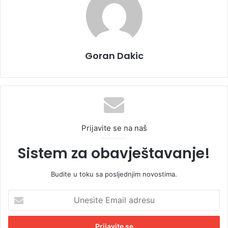
Goran Dakic
Prijavite se na naš
Sistem za obavještavanje!
Budite u toku sa posljednjim novostima.
U
n
e
s