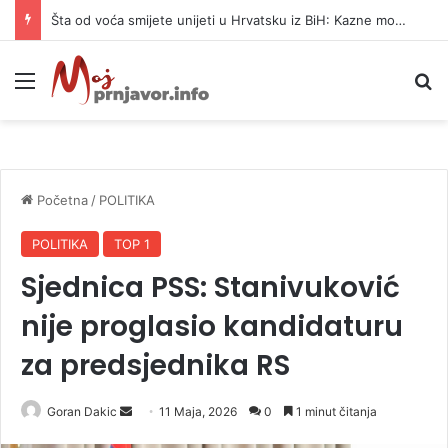
Šta od voća smijete unijeti u Hrvatsku iz BiH: Kazne mogu dostići 13.260 evra
Meni
P
Početna
/
POLITIKA
POLITIKA
TOP 1
Sjednica PSS: Stanivuković
nije proglasio kandidaturu
za predsjednika RS
Goran Dakic
S
11 Maja, 2026
0
1 minut čitanja
e