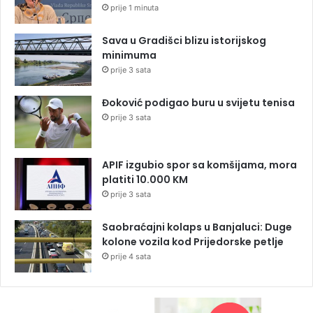
prije 1 minuta
Sava u Gradišci blizu istorijskog
minimuma
prije 3 sata
Đoković podigao buru u svijetu tenisa
prije 3 sata
APIF izgubio spor sa komšijama, mora
platiti 10.000 KM
prije 3 sata
Saobraćajni kolaps u Banjaluci: Duge
kolone vozila kod Prijedorske petlje
prije 4 sata