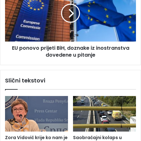
i
p
ć
o
u
n
z
o
s
v
l
o
a
p
EU ponovo prijeti BiH, doznake iz inostranstva
v
r
l
dovedene u pitanje
i
j
j
e
e
o
t
Slični tekstovi
z
i
v
B
a
i
n
H
i
,
č
d
i
o
o
z
p
n
Zora Vidović krije ko nam je
Saobraćajni kolaps u
e
a