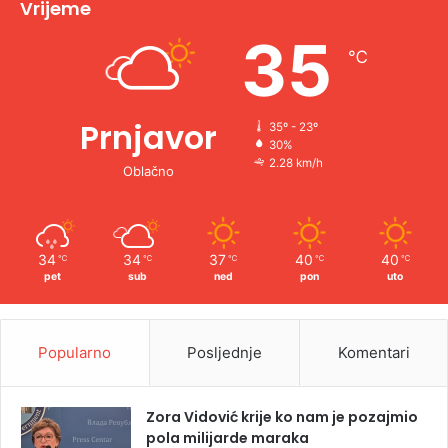
Vrijeme
e
35
℃
:
Prnjavor
35º - 23º
30%
2.28 km/h
Oblačno
34
34
37
40
40
℃
℃
℃
℃
℃
pet
sub
ned
pon
uto
Popularno
Posljednje
Komentari
Zora Vidović krije ko nam je pozajmio
pola milijarde maraka