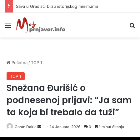
Sava u Gradišci blizu istorijskog minimuma
Meni
P
Početna
/
TOP 1
TOP 1
Snežana Đurišić o
podnesenoj prijavi: “Ja sam
ta koja bi trebalo da tuži”
Goran Dakic
S
14 Januara, 2026
0
1 minut čitanja
e