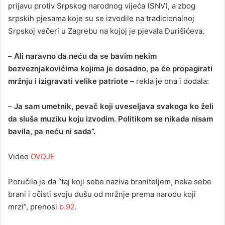
prijavu protiv Srpskog narodnog vijeća (SNV), a zbog
srpskih pjesama koje su se izvodile na tradicionalnoj
Srpskoj večeri u Zagrebu na kojoj je pjevala Đurišićeva.
–
Ali naravno da neću da se bavim nekim
bezveznjakovićima kojima je dosadno, pa će propagirati
mržnju i izigravati velike patriote –
rekla je ona i dodala:
–
Ja sam umetnik, pevač koji uveseljava svakoga ko želi
da sluša muziku koju izvodim. Politikom se nikada nisam
bavila, pa neću ni sada”.
Video
OVDJE
Poručila je da “taj koji sebe naziva braniteljem, neka sebe
brani i očisti svoju dušu od mržnje prema narodu koji
mrzi”, prenosi
b.92
.