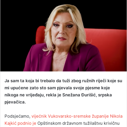
n
d
a
n
e
m
a
i
l
Ja sam ta koja bi trebalo da tuži zbog ružnih riječi koje su
mi upućene zato sto sam pjevala svoje pjesme koje
nikoga ne vrijeđaju, rekla je Snežana Đurišić, srpska
pjevačica.
Podsjećamo,
vijećnik Vukovarsko-sremske županije Nikola
Kajkić podnio je
Opštinskom državnom tužilaštvu krivičnu