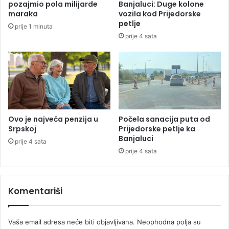
pozajmio pola milijarde
Banjaluci: Duge kolone
n
k
maraka
vozila kod Prijedorske
z
e
petlje
prije 1 minuta
i
i
prije 4 sata
j
z
u
i
n
o
s
t
r
a
Ovo je najveća penzija u
Počela sanacija puta od
n
Srpskoj
Prijedorske petlje ka
Banjaluci
s
prije 4 sata
t
prije 4 sata
v
a
d
Komentariši
o
v
e
Vaša email adresa neće biti objavljivana.
Neophodna polja su
d