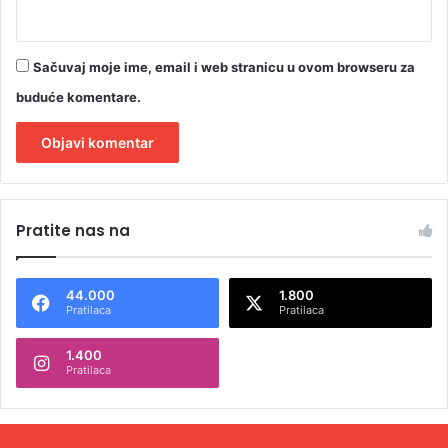
Sačuvaj moje ime, email i web stranicu u ovom browseru za
buduće komentare.
A
l
Pratite nas na
t
e
44.000
1.800
r
Pratilaca
Pratilaca
n
1.400
a
Pratilaca
t
i
v