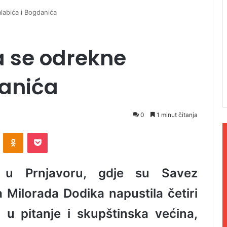
labića i Bogdanića
a se odrekne
danića
0
1 minut čitanja
ontakte
Odnoklassniki
Pocket
 u Prnjavoru, gdje su Savez
 Milorada Dodika napustila četiri
u pitanje i skupštinska većina,