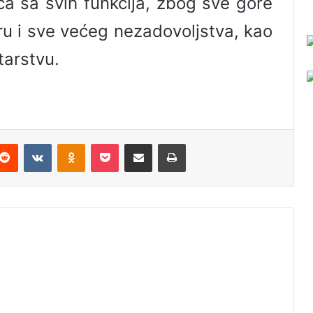
a sa svih funkcija, zbog sve gore
ru i sve većeg nezadovoljstva, kao
tarstvu.
Reddit
VKontakte
Odnoklassniki
Pocket
Podijeli putem Emaila
Odštampaj