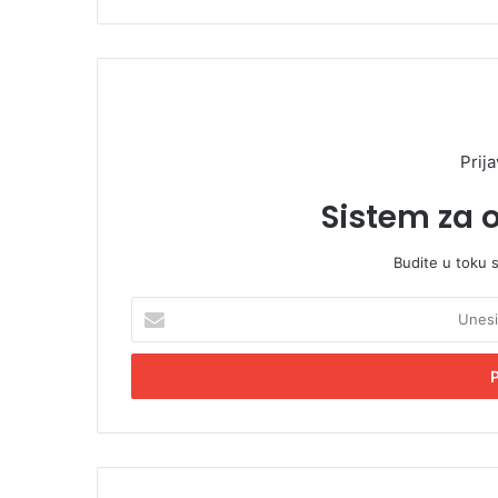
Prija
Sistem za 
Budite u toku 
U
n
e
s
i
t
e
E
m