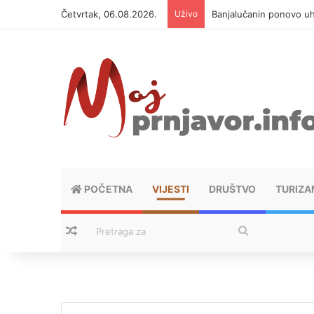
Četvrtak, 06.08.2026.
Uživo
Banjalučanin ponovo u
POČETNA
VIJESTI
DRUŠTVO
TURIZA
Nasumični tekstovi
Pretraga
za