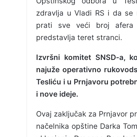
Opštinskog odbora u Tesl
zdravlja u Vladi RS i da se 
prati sve veći broj afera
predstavlja teret stranci.
Izvršni komitet SNSD-a, koj
najuže operativno rukovodst
Tesliću i u Prnjavoru potreb
i nove ideje.
Ovaj zaključak za Prnjavor p
načelnika opštine Darka Tom