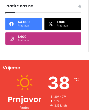
Pratite nas na
44.000
1.800
Pratilaca
Pratilaca
1.400
Pratilaca
Vrijeme
38
℃
Prnjavor
39º - 27º
15%
3.15 km/h
Vedro