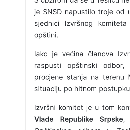
S obzirom da se u Tesliću ne
je SNSD napustilo troje od 
sjednici Izvršnog komiteta
opštini.
Iako je većina članova Izv
raspusti opštinski odbor
procjene stanja na terenu M
situaciju po hitnom postupku
Izvršni komitet je u tom ko
Vlade Republike Srpske
,