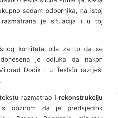
davno desila slična situacija, kada
ukupno sedam odbornika, na istoj
 razmatrana je situacija i u toj
ršnog komiteta bila za to da se
, donesena je odluka da nakon
ilorad Dodik i u Tesliću razrješi
.
ntekstu razmatrao i
rekonstrukciju
 s obzirom da je predsjednik