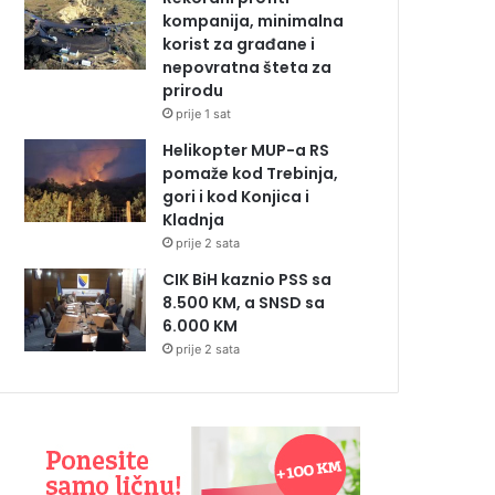
kompanija, minimalna
korist za građane i
nepovratna šteta za
prirodu
prije 1 sat
Helikopter MUP-a RS
pomaže kod Trebinja,
gori i kod Konjica i
Kladnja
prije 2 sata
CIK BiH kaznio PSS sa
8.500 KM, a SNSD sa
6.000 KM
prije 2 sata