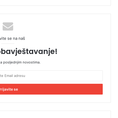
vite se na naš
obavještavanje!
sa posljednjim novostima.