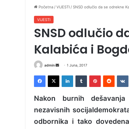
Početna
/
VIJESTI
/
SNSD odlučio da se odrekne Ka
VIJESTI
SNSD odlučio d
Kalabića i Bog
admin
S
1 Juna, 2017
e
Facebook
X
LinkedIn
Tumblr
Pinterest
Reddit
VK
n
d
a
Nakon burnih dešavanja
n
e
nezavisnih socijaldemokrata
m
odbornika i tako dovedena 
a
i