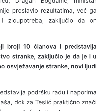
iću, Dragan Bogdanić, ministar
nije proslavio rezultatima, već ga
 i zloupotreba, zaključio da on
i broji 10 članova i predstavlja
vo stranke, zaključio je da je i u
no osvježavanje stranke, novi ljudi
redstavlja podršku radu i naporima
aša, dok za Teslić praktično znači