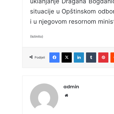
uklanjanje Dragana Bogdanić
situacije u Opštinskom odbo
i u njegovom resornom minis
(Istinito)
Facebook
X
LinkedIn
Tumblr
Pinterest
Podijeli
admin
We
bsi
te