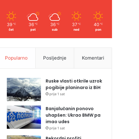
39
36
36
37
40
℃
℃
℃
℃
℃
čet
pet
sub
ned
pon
Popularno
Posljednje
Komentari
Ruske vlasti otkrile uzrok
pogibije planinara iz BiH
prije 1 sat
Banjalučanin ponovo
uhapšen: Ukrao BMW pa
imao udes
prije 1 sat
Rekordni profiti