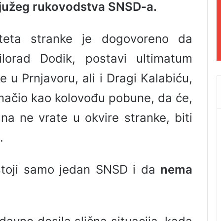
najužeg rukovodstva SNSD-a.
iteta stranke je dogovoreno da
ilorad Dodik, postavi ultimatum
e u Prnjavoru, ali i Dragi Kalabiću,
označio kao kolovođu pobune, da će,
na ne vrate u okvire stranke, biti
.
toji samo jedan SNSD i da
nema