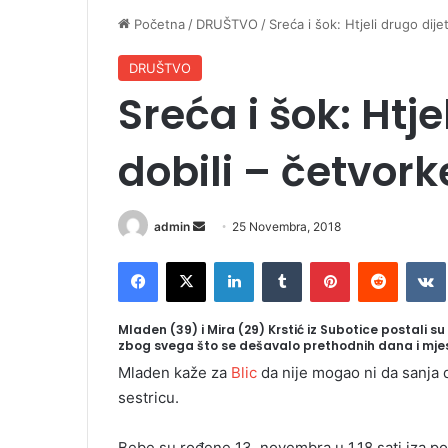
Početna
/
DRUŠTVO
/
Sreća i šok: Htjeli drugo dije
DRUŠTVO
Sreća i šok: Htje
dobili – četvork
admin
S
25 Novembra, 2018
e
Facebook
X
LinkedIn
Tumblr
Pinterest
Reddit
VK
n
d
a
Mladen (39) i Mira (29) Krstić iz Subotice postali su r
zbog svega što se dešavalo prethodnih dana i mjes
n
e
Mladen kaže za
Blic
da nije mogao ni da sanja da 
m
sestricu.
a
i
Bebe su rođene 13. novembra u 1.18 sati iza pon