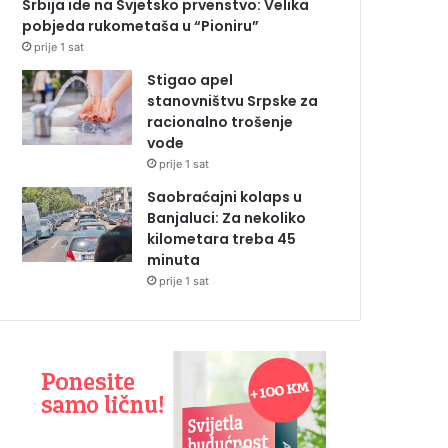
Srbija ide na Svjetsko prvenstvo: Velika
pobjeda rukometaša u “Pioniru”
prije 1 sat
Stigao apel
stanovništvu Srpske za
racionalno trošenje
vode
prije 1 sat
Saobraćajni kolaps u
Banjaluci: Za nekoliko
kilometara treba 45
minuta
prije 1 sat