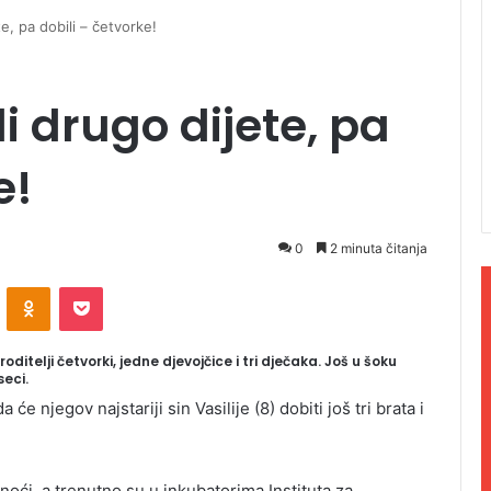
te, pa dobili – četvorke!
li drugo dijete, pa
e!
0
2 minuta čitanja
ontakte
Odnoklassniki
Pocket
oditelji četvorki, jedne djevojčice i tri dječaka. Još u šoku
eci.
će njegov najstariji sin Vasilije (8) dobiti još tri brata i
oći, a trenutno su u inkubatorima Instituta za