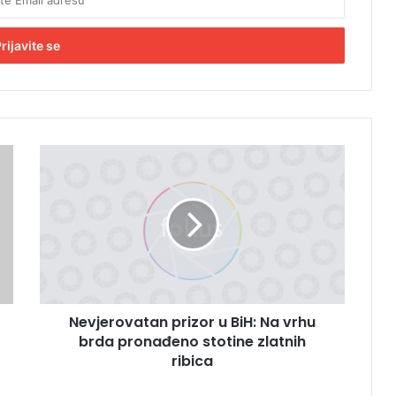
N
e
v
j
e
r
o
v
a
Nevjerovatan prizor u BiH: Na vrhu
t
brda pronađeno stotine zlatnih
a
n
ribica
p
r