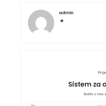
admin
We
bsi
te
Prija
Sistem za 
Budite u toku 
U