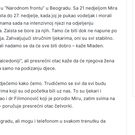
ć u “Narodnom frontu” u Beogradu. Sa 21 nedjeljom Mira
ila do 27. nedjelje, kada joj je pukao vodeljak i morali
 nama sada na intenzivnoj njezi na odjeljenju
. Zaista se bore za njih. Tamo će biti dok ne napune po
ja. Zahvaljujući stručnim ljekarima, oni su svi stabilno.
 ali nadamo se da će sve biti dobro – kaže Mladen.
alcedoniji”, ali presrećni otac kaže da će njegova žena
a samo na podizanju djece.
djećemo kako ćemo. Trudićemo se svi da svi budu
a koji su od početka bili uz nas. To su ljekari i
ao i dr Filimonović koji je porodio Miru, zatim svima na
– poručuje presrećni otac četvorki.
ogradu, ali mogu i telefonom u svakom trenutku da