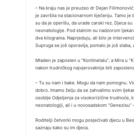
– Na kraju nas je preuzeo dr Dejan Filimonovi
je završila na stacionarnom liječenju. Tamo je b
su da je operišu, da urade carski rez. Djeca su
neonatologije. Pod stalnim su nadzorom ljekara
dva kilograma. Naprjeduju, ali bilo je intervenci
Supruga se još oporavlja, pomalo je još slaba,
Mladen je zaposlen u “Kontinetalu”, a Mira u “K
nakon trudničkog najvjerovatnije biti zaposlen
– Tu su nam i bake. Mogu da nam pomognu. Vi
dobro. Imamo želju da se zahvalimo svim ljekarim
osoblje Odjeljenja za visokorizične trudnoće, k
neonatologiji, ali i u novosadskom “Genezisu” 
Roditelji četvorki mogu posjećivati djecu u Be
saznaju kako su im djeca.