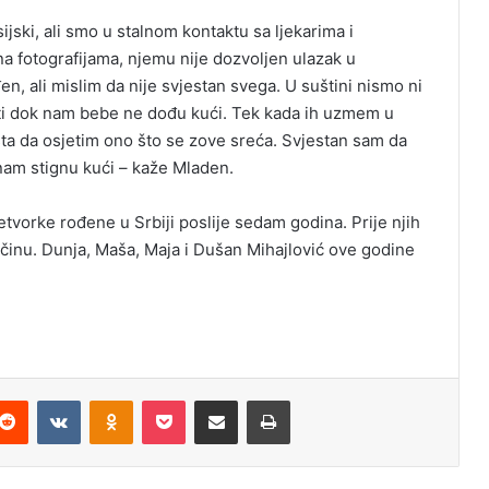
ski, ali smo u stalnom kontaktu sa ljekarima i
 na fotografijama, njemu nije dozvoljen ulazak u
en, ali mislim da nije svjestan svega. U suštini nismo ni
biti dok nam bebe ne dođu kući. Tek kada ih uzmem u
ta da osjetim ono što se zove sreća. Svjestan sam da
 nam stignu kući – kaže Mladen.
četvorke rođene u Srbiji poslije sedam godina. Prije njih
činu. Dunja, Maša, Maja i Dušan Mihajlović ove godine
Reddit
VKontakte
Odnoklassniki
Pocket
Podijeli putem Emaila
Odštampaj