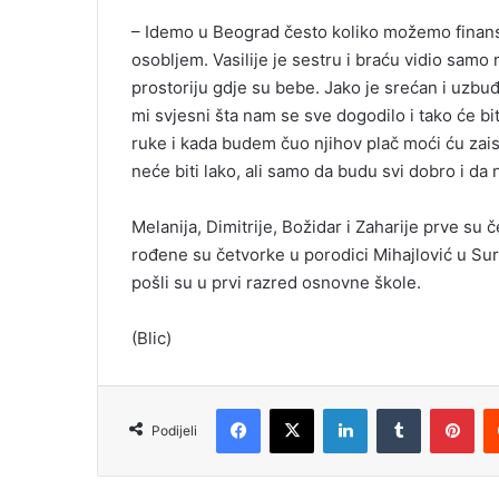
– Idemo u Beograd često koliko možemo finansij
osobljem. Vasilije je sestru i braću vidio samo
prostoriju gdje su bebe. Jako je srećan i uzbuđ
mi svjesni šta nam se sve dogodilo i tako će 
ruke i kada budem čuo njihov plač moći ću zais
neće biti lako, ali samo da budu svi dobro i da
Melanija, Dimitrije, Božidar i Zaharije prve su 
rođene su četvorke u porodici Mihajlović u Sur
pošli su u prvi razred osnovne škole.
(Blic)
Facebook
X
LinkedIn
Tumblr
Pinterest
Podijeli