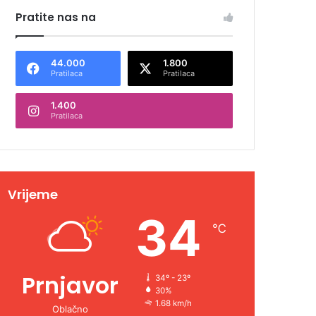
Pratite nas na
44.000
1.800
Pratilaca
Pratilaca
1.400
Pratilaca
Vrijeme
34
℃
Prnjavor
34º - 23º
30%
1.68 km/h
Oblačno