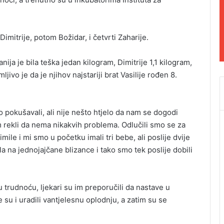
Dimitrije, potom Božidar, i četvrti Zaharije.
anija je bila teška jedan kilogram, Dimitrije 1,1 kilogram,
ivo je da je njihov najstariji brat Vasilije rođen 8.
 pokušavali, ali nije nešto htjelo da nam se dogodi
m rekli da nema nikakvih problema. Odlučili smo se za
primile i mi smo u početku imali tri bebe, ali poslije dvije
a na jednojajčane blizance i tako smo tek poslije dobili
 trudnoću, ljekari su im preporučili da nastave u
 su i uradili vantjelesnu oplodnju, a zatim su se