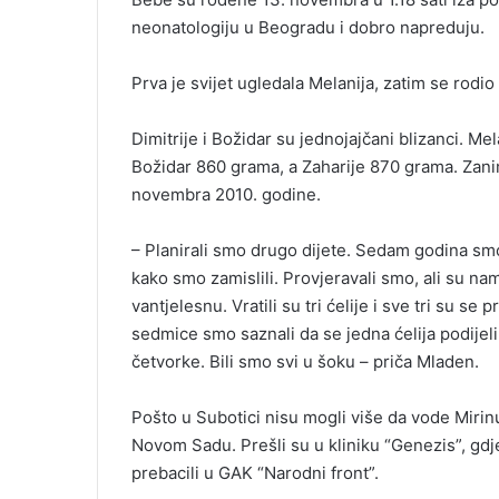
l
neonatologiju u Beogradu i dobro napreduju.
Prva je svijet ugledala Melanija, zatim se rodio 
Dimitrije i Božidar su jednojajčani blizanci. Mel
Božidar 860 grama, a Zaharije 870 grama. Zanimlj
novembra 2010. godine.
– Planirali smo drugo dijete. Sedam godina smo
kako smo zamislili. Provjeravali smo, ali su na
vantjelesnu. Vratili su tri ćelije i sve tri su se 
sedmice smo saznali da se jedna ćelija podijelil
četvorke. Bili smo svi u šoku – priča Mladen.
Pošto u Subotici nisu mogli više da vode Mirinu
Novom Sadu. Prešli su u kliniku “Genezis”, gdje
prebacili u GAK “Narodni front”.