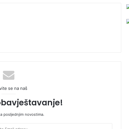
vite se na naš
obavještavanje!
sa posljednjim novostima.