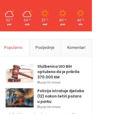
32
34
37
40
40
℃
℃
℃
℃
℃
pet
sub
ned
pon
uto
Popularno
Posljednje
Komentari
Službenica UIO BiH
optužena da je prikrila
370.000 KM
prije 55 minuta
Policija istražuje dječaka
(12) nakon četiri požara
u parku
prije 58 minuta