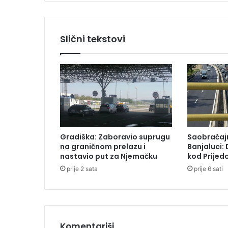
,
u
H
Slični tekstovi
e
r
c
e
g
o
v
i
n
Gradiška: Zaboravio suprugu
Saobraćajn
i
na graničnom prelazu i
Banjaluci:
u
nastavio put za Njemačku
kod Prijedo
p
prije 2 sata
prije 6 sati
a
l
j
e
n
m
Komentariši