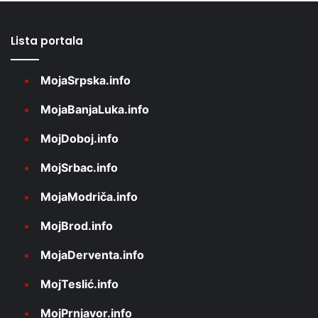
Lista portala
MojaSrpska.info
MojaBanjaLuka.info
MojDoboj.info
MojSrbac.info
MojaModriča.info
MojBrod.info
MojaDerventa.info
MojTeslić.info
MojPrnjavor.info