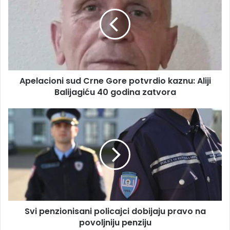
a
e
i
l
l
a
a
c
d
i
r
o
e
n
s
Apelacioni sud Crne Gore potvrdio kaznu: Aliji
i
u
Balijagiću 40 godina zatvora
s
u
d
S
C
v
r
i
n
p
e
e
G
n
o
z
r
i
e
o
p
Svi penzionisani policajci dobijaju pravo na
n
o
povoljniju penziju
i