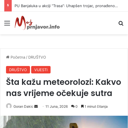
PU Banjaluka u akciji “Trasa”: Uhapšen trojac, pronađeno 14 automatskih pušaka (FOTO)
Meni
P
Početna
/
DRUŠTVO
DRUŠTVO
VIJESTI
Šta kažu meteorolozi: Kakvo
nas vrijeme očekuje sutra
Goran Dakic
S
11 Juna, 2026
0
1 minut čitanja
e
n
d