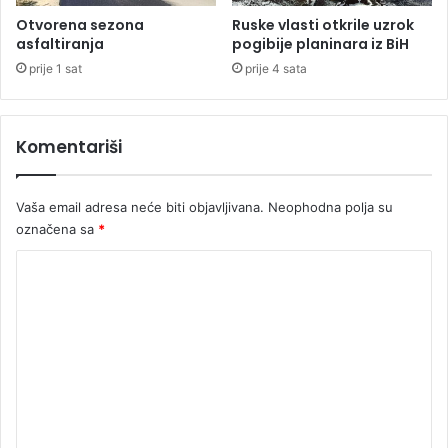
a
r
Otvorena sezona
Ruske vlasti otkrile uzrok
g
a
asfaltiranja
pogibije planinara iz BiH
i
v
prije 1 sat
prije 4 sata
ć
o
u
n
4
a
0
Komentariši
p
g
o
o
v
d
Vaša email adresa neće biti objavljivana.
Neophodna polja su
o
i
l
označena sa
*
n
j
K
a
n
z
i
o
a
j
m
t
u
v
p
e
o
e
n
r
n
t
a
z
i
a