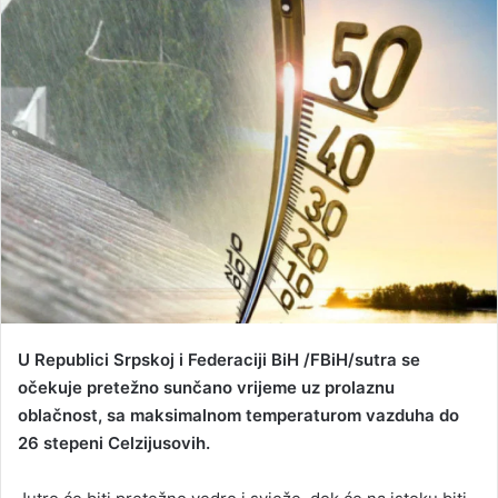
a
n
e
m
a
i
l
U Republici Srpskoj i Federaciji BiH /FBiH/sutra se
očekuje pretežno sunčano vrijeme uz prolaznu
oblačnost, sa maksimalnom temperaturom vazduha do
26 stepeni Celzijusovih.