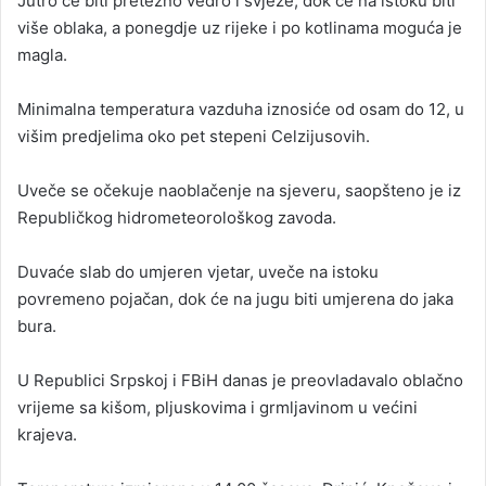
Jutro će biti pretežno vedro i svježe, dok će na istoku biti
više oblaka, a ponegdje uz rijeke i po kotlinama moguća je
magla.
Minimalna temperatura vazduha iznosiće od osam do 12, u
višim predjelima oko pet stepeni Celzijusovih.
Uveče se očekuje naoblačenje na sjeveru, saopšteno je iz
Republičkog hidrometeorološkog zavoda.
Duvaće slab do umjeren vjetar, uveče na istoku
povremeno pojačan, dok će na jugu biti umjerena do jaka
bura.
U Republici Srpskoj i FBiH danas je preovladavalo oblačno
vrijeme sa kišom, pljuskovima i grmljavinom u većini
krajeva.