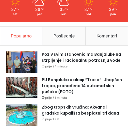
37
36
35
37
39
℃
℃
℃
℃
℃
čet
pet
sub
ned
pon
Popularno
Posljednje
Komentari
Poziv svim stanovnicima Banjaluke na
strpljenje i racionalnu potrošnju vode
prije 24 minute
PU Banjaluka u akciji “Trasa”: Uhapšen
trojac, pronađeno 14 automatskih
pušaka (FOTO)
prije 51 minuta
Zbog tropskih vrućina: Akvana i
gradska kupališta besplatni tri dana
prije 1 sat