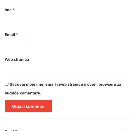
j
r
u
Ime
*
*
Email
*
Web stranica
Sačuvaj moje ime, email i web stranicu u ovom browseru za
buduće komentare.
A
l