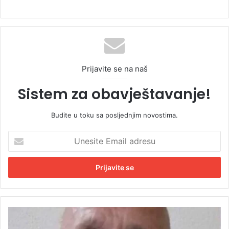
Prijavite se na naš
Sistem za obavještavanje!
Budite u toku sa posljednjim novostima.
U
n
e
s
i
t
e
E
A
m
p