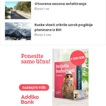
Otvorena sezona asfaltiranja
prije 1 sat
Ruske vlasti otkrile uzrok pogibije
planinara iz BiH
prije 4 sata