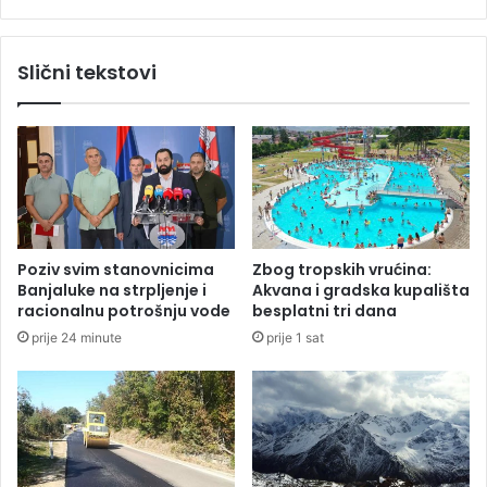
t
s
v
a
r
n
Slični tekstovi
d
i
i
p
o
o
k
l
a
i
z
c
n
a
u
j
:
c
Poziv svim stanovnicima
Zbog tropskih vrućina:
A
i
Banjaluke na strpljenje i
Akvana i gradska kupališta
l
d
racionalnu potrošnju vode
besplatni tri dana
i
o
prije 24 minute
prije 1 sat
j
b
i
i
B
j
a
a
l
j
i
u
j
p