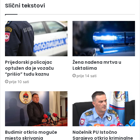
Slični tekstovi
v
n
i
a
s
B
n
r
o
n
s
a
t
b
i
i
:
ć
Prijedorski policajac
Žena nađena mrtva u
Z
i
optužen da je vozaču
Laktašima
b
n
“prišio” tuđu kaznu
prije 14 sati
o
j
prije 10 sati
g
e
“
n
P
a
e
p
p
a
e
r
p
t
r
n
Budimir otkrio moguće
Načelnik PU Istočno
a
e
mjesto skrivanja
Sarajevo otkrio kriminalne