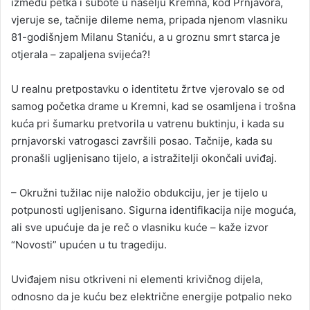
između petka i subote u naselju Kremna, kod Prnjavora,
e
vjeruje se, tačnije dileme nema, pripada njenom vlasniku
m
81-godišnjem Milanu Staniću, a u groznu smrt starca je
a
otjerala – zapaljena svijeća?!
i
l
U realnu pretpostavku o identitetu žrtve vjerovalo se od
samog početka drame u Kremni, kad se osamljena i trošna
kuća pri šumarku pretvorila u vatrenu buktinju, i kada su
prnjavorski vatrogasci završili posao. Tačnije, kada su
pronašli ugljenisano tijelo, a istražitelji okončali uviđaj.
– Okružni tužilac nije naložio obdukciju, jer je tijelo u
potpunosti ugljenisano. Sigurna identifikacija nije moguća,
ali sve upućuje da je reč o vlasniku kuće – kaže izvor
“Novosti” upućen u tu tragediju.
Uviđajem nisu otkriveni ni elementi krivičnog dijela,
odnosno da je kuću bez električne energije potpalio neko