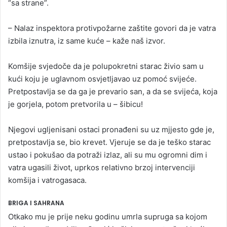
“sa strane”.
– Nalaz inspektora protivpožarne zaštite govori da je vatra
izbila iznutra, iz same kuće – kaže naš izvor.
Komšije svjedoče da je polupokretni starac živio sam u
kući koju je uglavnom osvjetljavao uz pomoć svijeće.
Pretpostavlja se da ga je prevario san, a da se svijeća, koja
je gorjela, potom pretvorila u – šibicu!
Njegovi ugljenisani ostaci pronađeni su uz mjjesto gde je,
pretpostavlja se, bio krevet. Vjeruje se da je teško starac
ustao i pokušao da potraži izlaz, ali su mu ogromni dim i
vatra ugasili život, uprkos relativno brzoj intervenciji
komšija i vatrogasaca.
BRIGA I SAHRANA
Otkako mu je prije neku godinu umrla supruga sa kojom