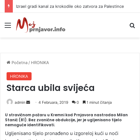
Izrael gradi kanal za krokodile oko zatvora za Palestince
Meni
P
Početna
/
HRONIKA
HRONIKA
Starca ubila svijeća
admin
S
4 Februara, 2019
0
1 minut čitanja
e
U stravičnom požaru u Kremni kod Prnjavora nastradao Milan
n
Stanić (81). Bez zvanične obdukcije, jer je ugljenisano tijelo
nemoguće identifikovat
i.
d
a
Ugljenisano tijelo pronađeno u izgoreloj kući u noći
n