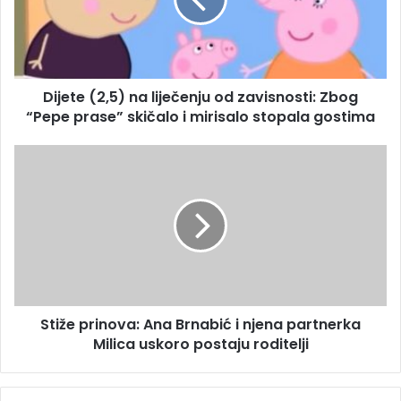
t
a
e
d
(
r
2
e
,
s
Dijete (2,5) na liječenju od zavisnosti: Zbog
5
u
“Pepe prase” skičalo i mirisalo stopala gostima
)
n
a
S
l
t
i
i
j
ž
e
e
č
p
e
r
n
i
j
n
u
Stiže prinova: Ana Brnabić i njena partnerka
o
o
Milica uskoro postaju roditelji
v
d
a
z
:
a
A