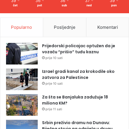
39
36
36
37
39
℃
℃
℃
℃
℃
čet
pet
sub
ned
pon
Popularno
Posljednje
Komentari
Prijedorski policajac optužen da je
vozaču “prišio” tuđu kaznu
prije 10 sati
Izrael gradi kanal za krokodile oko
zatvora za Palestince
prije 10 sati
Za šta se Banjaluka zadužuje 18
miliona KM?
prije 11 sati
Srbin preživio dramu na Dunavu:
Riječna struja ga odnijela u drugu