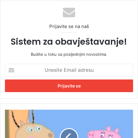
te
Prijavite se na naš
Sistem za obavještavanje!
Budite u toku sa posljednjim novostima.
U
n
e
s
i
t
e
E
D
m
i
a
j
i
e
l