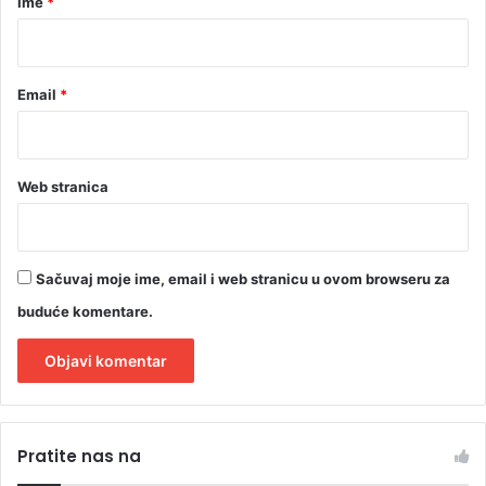
o
Ime
*
u
p
r
*
a
o
l
d
a
Email
*
i
g
t
o
e
s
l
t
j
Web stranica
i
i
m
a
Sačuvaj moje ime, email i web stranicu u ovom browseru za
buduće komentare.
A
l
Pratite nas na
t