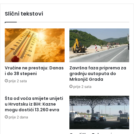
š
A
t
J
Slični tekstovi
v
K
u
A
P
K
o
O
v
D
e
P
l
R
i
N
č
J
Vrućine ne prestaju: Danas
Završna faza priprema za
a
A
i do 38 stepeni
gradnju autoputa do
V
Mrkonjić Grada
prije 2 sata
O
prije 2 sata
R
A
Šta od voća smijete unijeti
:
u Hrvatsku iz BiH: Kazne
T
mogu dostići 13.260 evra
e
prije 2 dana
ž
e
p