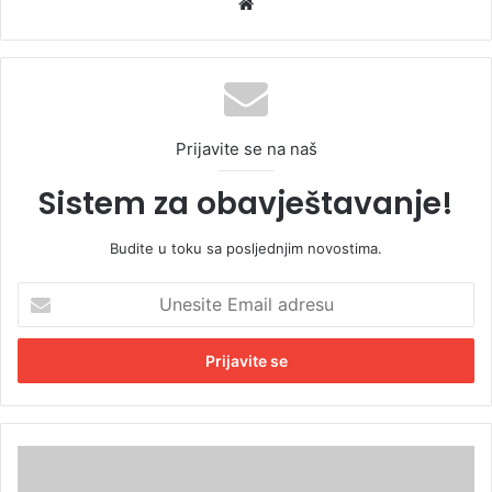
We
bsi
te
Prijavite se na naš
Sistem za obavještavanje!
Budite u toku sa posljednjim novostima.
U
n
e
s
i
t
e
E
D
m
o