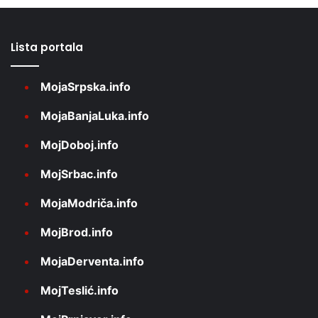
Lista portala
MojaSrpska.info
MojaBanjaLuka.info
MojDoboj.info
MojSrbac.info
MojaModriča.info
MojBrod.info
MojaDerventa.info
MojTeslić.info