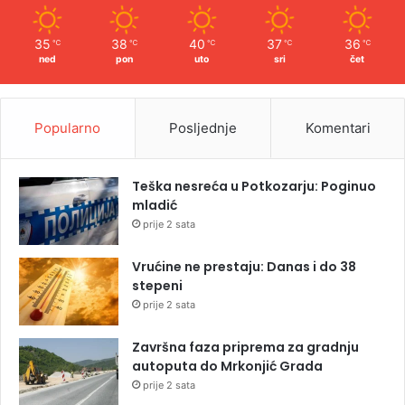
35
38
40
37
36
℃
℃
℃
℃
℃
ned
pon
uto
sri
čet
Popularno
Posljednje
Komentari
Teška nesreća u Potkozarju: Poginuo
mladić
prije 2 sata
Vrućine ne prestaju: Danas i do 38
stepeni
prije 2 sata
Završna faza priprema za gradnju
autoputa do Mrkonjić Grada
prije 2 sata