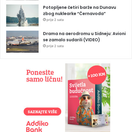
Potopljene četiri barže na Dunavu
zbog nuklearke “Černavoda”
prije 2 sata
Drama na aerodromu u Sidneju: Avioni
se zamalo sudarili (VIDEO)
prije 2 sata