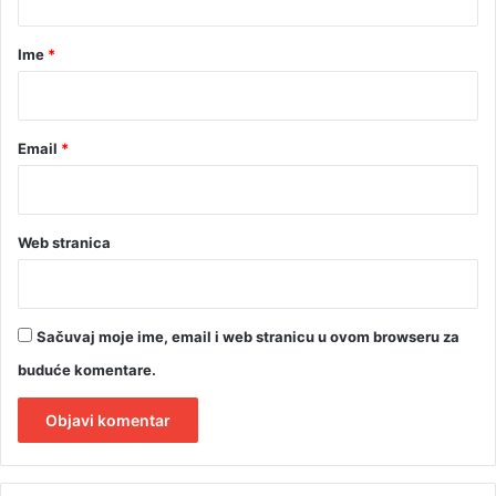
a
r
Ime
*
*
Email
*
Web stranica
Sačuvaj moje ime, email i web stranicu u ovom browseru za
buduće komentare.
A
l