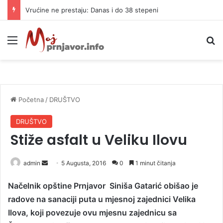
Vrućine ne prestaju: Danas i do 38 stepeni
Meni
P
Početna
/
DRUŠTVO
DRUŠTVO
Stiže asfalt u Veliku Ilovu
admin
S
5 Augusta, 2016
0
1 minut čitanja
e
Načelnik opštine Prnjavor Siniša Gatarić obišao je
n
radove na sanaciji puta u mjesnoj zajednici Velika
d
a
Ilova, koji povezuje ovu mjesnu zajednicu sa
n