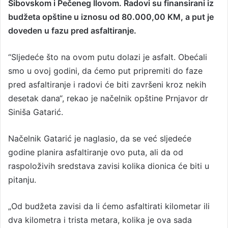
Šibovskom i Pečeneg Ilovom. Radovi su finansirani iz
e
budžeta opštine u iznosu od 80.000,00 KM, a put je
m
doveden u fazu pred asfaltiranje.
a
i
“Sljedeće što na ovom putu dolazi je asfalt. Obećali
l
smo u ovoj godini, da ćemo put pripremiti do faze
pred asfaltiranje i radovi će biti završeni kroz nekih
desetak dana“, rekao je načelnik opštine Prnjavor dr
Siniša Gatarić.
Načelnik Gatarić je naglasio, da se već sljedeće
godine planira asfaltiranje ovo puta, ali da od
raspoloživih sredstava zavisi kolika dionica će biti u
pitanju.
„Od budžeta zavisi da li ćemo asfaltirati kilometar ili
dva kilometra i trista metara, kolika je ova sada