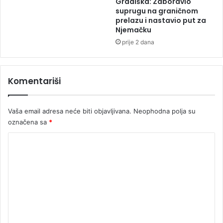
Gradiška: Zaboravio
o
suprugu na graničnom
v
prelazu i nastavio put za
Njemačku
r
i
prije 2 dana
j
e
đ
Komentariši
e
n
m
Vaša email adresa neće biti objavljivana.
Neophodna polja su
u
označena sa
*
š
k
K
a
o
r
a
m
c
e
n
t