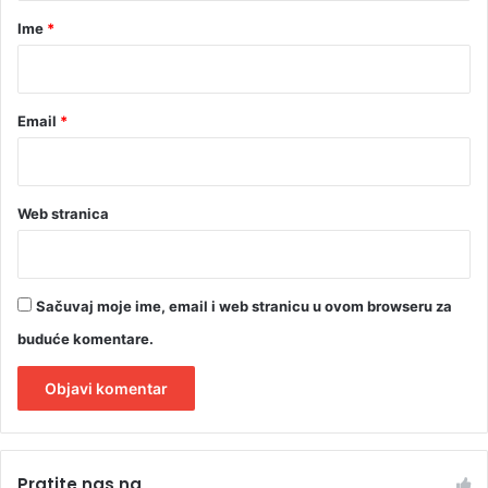
r
Ime
*
*
Email
*
Web stranica
Sačuvaj moje ime, email i web stranicu u ovom browseru za
buduće komentare.
A
l
Pratite nas na