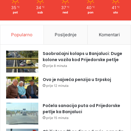
35
34
37
40
41
℃
℃
℃
℃
℃
pet
sub
ned
pon
uto
Popularno
Posljednje
Komentari
Saobraćajni kolaps u Banjaluci: Duge
kolone vozila kod Prijedorske petlje
prije 8 minuta
Ovo je najveća penzija u Srpskoj
prije 12 minuta
Počela sanacija puta od Prijedorske
petlje ka Banjaluci
prije 15 minuta