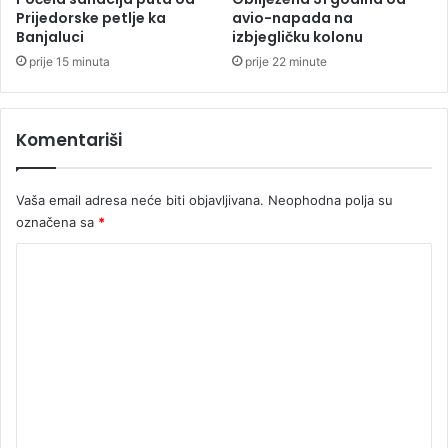
2
d
Prijedorske petlje ka
avio-napada na
0
Banjaluci
izbjegličku kolonu
s
2
t
prije 15 minuta
prije 22 minute
5
o
.
g
Komentariši
o
d
i
Vaša email adresa neće biti objavljivana.
Neophodna polja su
n
označena sa
*
i
K
o
m
e
n
t
a