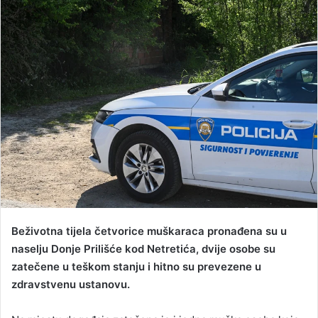
n
d
a
n
e
m
a
i
l
Beživotna tijela četvorice muškaraca pronađena su u
naselju Donje Prilišće kod Netretića, dvije osobe su
zatečene u teškom stanju i hitno su prevezene u
zdravstvenu ustanovu.