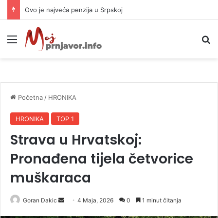
Ovo je najveća penzija u Srpskoj
Meni
P
Početna
/
HRONIKA
HRONIKA
TOP 1
Strava u Hrvatskoj:
Pronađena tijela četvorice
muškaraca
Goran Dakic
S
4 Maja, 2026
0
1 minut čitanja
e