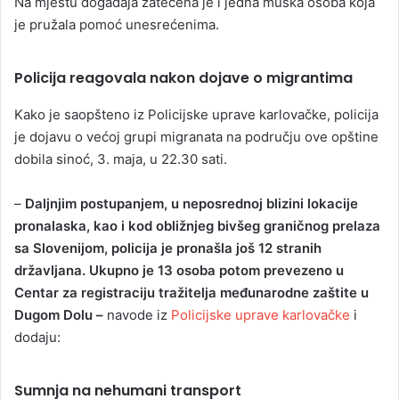
Na mjestu događaja zatečena je i jedna muška osoba koja
je pružala pomoć unesrećenima.
Policija reagovala nakon dojave o migrantima
Kako je saopšteno iz Policijske uprave karlovačke, policija
je dojavu o većoj grupi migranata na području ove opštine
dobila sinoć, 3. maja, u 22.30 sati.
–
Daljnjim postupanjem, u neposrednoj blizini lokacije
pronalaska, kao i kod obližnjeg bivšeg graničnog prelaza
sa Slovenijom, policija je pronašla još 12 stranih
državljana. Ukupno je 13 osoba potom prevezeno u
Centar za registraciju tražitelja međunarodne zaštite u
Dugom Dolu –
navode iz
Policijske uprave karlovačke
i
dodaju:
Sumnja na nehumani transport