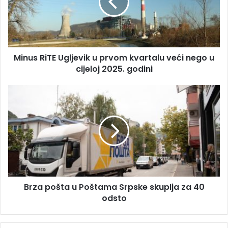
l
s
a
R
d
i
r
T
e
E
s
Minus RiTE Ugljevik u prvom kvartalu veći nego u
U
u
cijeloj 2025. godini
g
l
j
B
e
r
v
z
i
a
k
p
u
o
p
š
r
t
v
a
o
Brza pošta u Poštama Srpske skuplja za 40
u
m
odsto
P
k
o
v
š
a