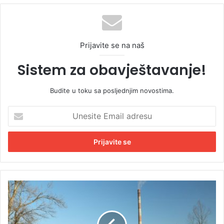
Prijavite se na naš
Sistem za obavještavanje!
Budite u toku sa posljednjim novostima.
U
n
e
s
i
t
e
E
M
m
i
a
n
i
u