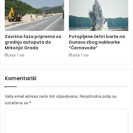
P
-
a
u
„
Ž
Završna faza priprema za
Potopljene četiri barže na
e
gradnju autoputa do
Dunavu zbog nuklearke
l
Mrkonjić Grada
“Černavoda”
j
prije 1 sat
prije 1 sat
e
z
n
Komentariši
i
c
a
Vaša email adresa neće biti objavljivana.
Neophodna polja su
m
označena sa
*
a
“
K
o
m