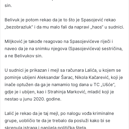
sin.
Belivuk je potom rekao da je to što je Spasojević rekao
„bezobrazluk“ i da mu malo fali da napravi „haos“ u sudnici.
Miljković je takođe reagovao na Spasojevićeve riječi i
naveo da je na snimku njegova (Spasojevićeva) sestričina,
a ne Belivukov sin.
U sudnici je prikazan i mejl sa računara Lalića, u kojem se
pominje ubijeni Aleksandar Šarac, Nikola Kačarević, koji je
inače optužen da ga je namamio tog dana u TC „Ušće“,
gdje je i ubijen, kao i Strahinja Marković, mladić koji je
nestao u junu 2020. godine.
Lalić je rekao da je taj mejl, po nalogu vođa kriminalne
grupe, uobličio te da je trebalo da posluži kako bi se
skrenula istraga i nanijela politička šteta.