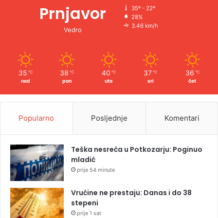
Prnjavor
35º - 22º
28%
3.46 km/h
Vedro
35
38
40
37
36
℃
℃
℃
℃
℃
ned
pon
uto
sri
čet
Popularno
Posljednje
Komentari
Teška nesreća u Potkozarju: Poginuo
mladić
prije 54 minute
Vrućine ne prestaju: Danas i do 38
stepeni
prije 1 sat