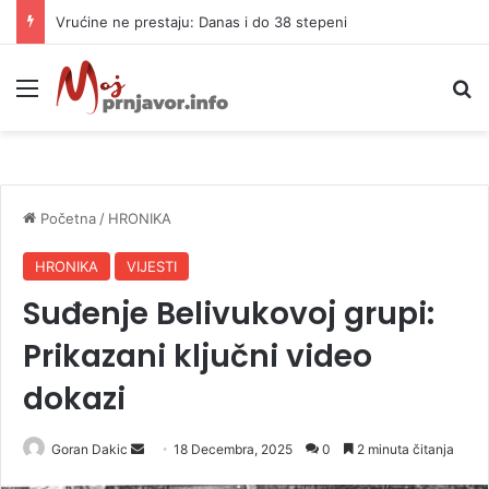
Završna faza priprema za gradnju autoputa do Mrkonjić Grada
Meni
P
Početna
/
HRONIKA
HRONIKA
VIJESTI
Suđenje Belivukovoj grupi:
Prikazani ključni video
dokazi
Goran Dakic
S
18 Decembra, 2025
0
2 minuta čitanja
e