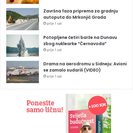
Završna faza priprema za gradnju
autoputa do Mrkonjić Grada
prije 1 sat
Potopljene četiri barže na Dunavu
zbog nuklearke “Černavoda”
prije 1 sat
Drama na aerodromu u Sidneju: Avioni
se zamalo sudarili (VIDEO)
prije 1 sat