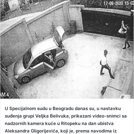
n
d
a
n
e
m
a
i
l
U Specijalnom sudu u Beogradu danas su, u nastavku
suđenja grupi Veljka Belivuka, prikazani video-snimci sa
nadzornih kamera kuće u Ritopeku na dan ubistva
Aleksandra Gligorijevića, koji je, prema navodima iz