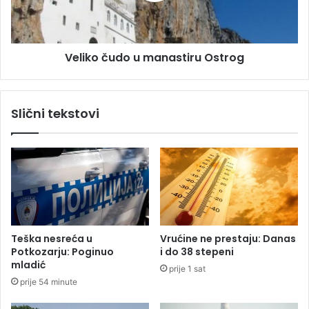
l
č
i
u
o
d
n
Veliko čudo u manastiru Ostrog
o
a
u
K
m
M
a
Slični tekstovi
z
n
a
a
o
s
d
t
r
i
ž
r
a
u
v
O
a
s
Teška nesreća u
Vrućine ne prestaju: Danas
n
t
Potkozarju: Poginuo
i do 38 stepeni
j
r
mladić
prije 1 sat
e
o
prije 54 minute
S
g
A