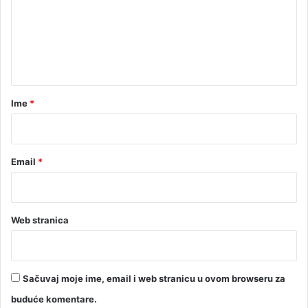
e
n
t
a
r
Ime
*
*
Email
*
Web stranica
Sačuvaj moje ime, email i web stranicu u ovom browseru za
buduće komentare.