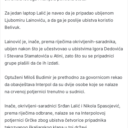
Za jedan laptop Lalić je naveo da je pripadao ubijenom
Ljubomiru Lainoviću, a da ga je poslije ubistva koristio
Belivuk.
Lainović je, inače, prema riječima okrivljenih-saradnika,
ubijen nakon što je učestvovao u ubistvima Igora Dedovića
i Stevana Stamatovića u Atini, zato što su se pripadnici
grupe plašili da će ih izdati.
Optuženi Miloš Budimir je prethodno za govornicom rekao
da obavještava Interpol da su dvije osobe koje se nalaze
na crvenoj potjernici trenutno u sudnici.
Inače, okrivljeni-saradnici Srđan Lalić i Nikola Spasojević,
prema riječima odbrane, nalaze se na Interpolovoj
potjernici Grčke zbog ubistva četvorice pripadnika
takozvanog škaljarskog klana u toj državi.