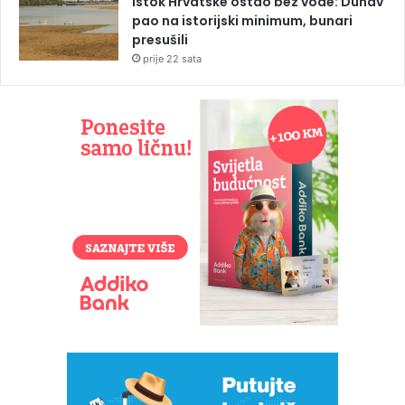
Istok Hrvatske ostao bez vode: Dunav
pao na istorijski minimum, bunari
presušili
prije 22 sata