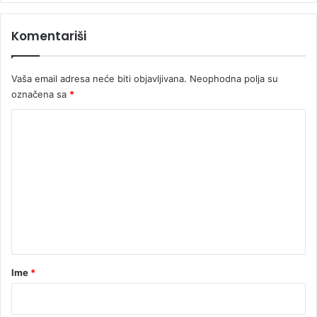
Komentariši
Vaša email adresa neće biti objavljivana.
Neophodna polja su
označena sa
*
K
o
m
e
n
t
a
r
Ime
*
*