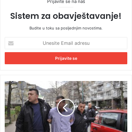
Prijavite se na naš
Sistem za obavještavanje!
Budite u toku sa posljednjim novostima.
U
n
e
s
i
t
e
E
Z
m
a
a
š
i
t
l
o
a
ž
d
e
r
n