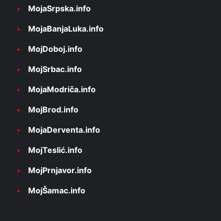
MojaSrpska.info
MojaBanjaLuka.info
MojDoboj.info
MojSrbac.info
MojaModriča.info
MojBrod.info
MojaDerventa.info
MojTeslić.info
MojPrnjavor.info
MojŠamac.info