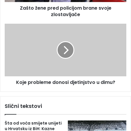
e
e
s
Zašto žene pred policijom brane svoje
p
u
zlostavljače
r
e
d
K
p
o
o
j
l
e
i
p
c
r
i
o
j
b
o
l
m
Koje probleme donosi djetinjstvo u dimu?
e
b
m
r
e
a
d
Slični tekstovi
n
o
e
n
s
o
Šta od voća smijete unijeti
v
s
u Hrvatsku iz BiH: Kazne
o
i