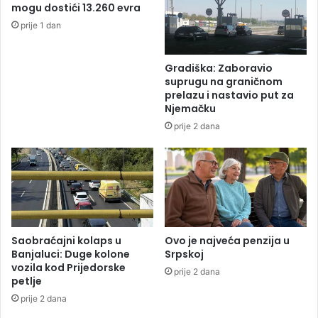
mogu dostići 13.260 evra
j
d
prije 1 dan
e
j
z
e
l
t
Gradiška: Zaboravio
o
i
suprugu na graničnom
s
n
prelazu i nastavio put za
t
j
Njemačku
a
s
prije 2 dana
v
t
l
v
j
o
a
u
č
d
e
i
m
u
Saobraćajni kolaps u
Ovo je najveća penzija u
Banjaluci: Duge kolone
Srpskoj
?
vozila kod Prijedorske
prije 2 dana
petlje
prije 2 dana