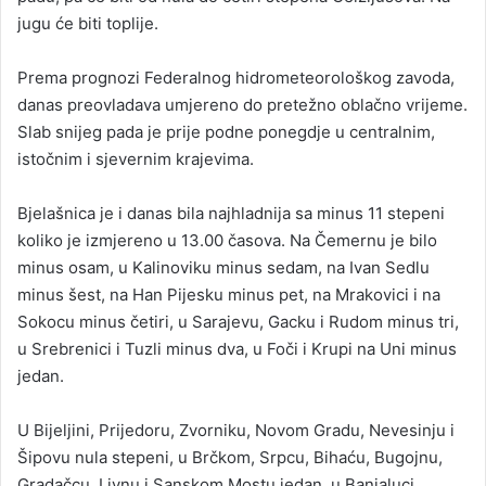
jugu će biti toplije.
Prema prognozi Federalnog hidrometeorološkog zavoda,
danas preovladava umjereno do pretežno oblačno vrijeme.
Slab snijeg pada je prije podne ponegdje u centralnim,
istočnim i sjevernim krajevima.
Bjelašnica je i danas bila najhladnija sa minus 11 stepeni
koliko je izmjereno u 13.00 časova. Na Čemernu je bilo
minus osam, u Kalinoviku minus sedam, na Ivan Sedlu
minus šest, na Han Pijesku minus pet, na Mrakovici i na
Sokocu minus četiri, u Sarajevu, Gacku i Rudom minus tri,
u Srebrenici i Tuzli minus dva, u Foči i Krupi na Uni minus
jedan.
U Bijeljini, Prijedoru, Zvorniku, Novom Gradu, Nevesinju i
Šipovu nula stepeni, u Brčkom, Srpcu, Bihaću, Bugojnu,
Gradačcu, Livnu i Sanskom Mostu jedan, u Banjaluci,