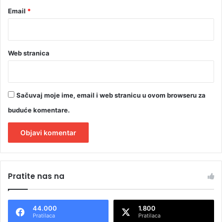
Email
*
Web stranica
Sačuvaj moje ime, email i web stranicu u ovom browseru za
buduće komentare.
A
l
Pratite nas na
t
e
44.000
1.800
r
Pratilaca
Pratilaca