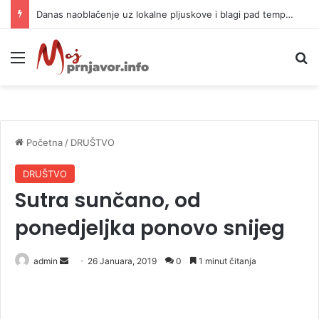
Danas naoblačenje uz lokalne pljuskove i blagi pad temperature
Meni
P
Početna
/
DRUŠTVO
DRUŠTVO
Sutra sunčano, od
ponedjeljka ponovo snijeg
admin
S
26 Januara, 2019
0
1 minut čitanja
e
n
d