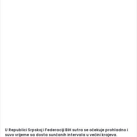
a
n
e
m
a
i
l
U Republici Srpskoj i Federaciji BiH sutra se očekuje prohladno i
suvo vrijeme sa dosta sunčanih intervala u većini krajeva.