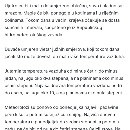
Ujutro će biti malo do umjereno oblačno, suvo i hladno sa
mrazom. Magle će biti ponegdje u kotlinama i u riječnim
dolinama. Tokom dana u većini krajeva očekuje se dosta
sunčanih intervala, saopšteno je iz Republičkog
hidrometeorološkog zavoda.
Duvaće umjeren vjetar južnih smjerova, koji tokom dana
jačati što može dovesti do malo više temperature vazduha.
Jutarnja temperatura vazduha od minus četiri do minus
jedan, na jugu oko dva stepena, a na planinama oko minus
osam stepeni. Najviša dnevna temperatura vazduha od tri
do osam, na jugu oko 10, a na planinama oko nula stepeni.
Meteorolozi su ponovo od ponedjeljka najavili padavine,
prvo kišu, a potom susnježicu i snijeg. Najviša dnevna
temperatura u ponedjeljak do sedam stepeni, a potom u
padu, pa će biti od nula do četiri stepena Celzijusova. Na