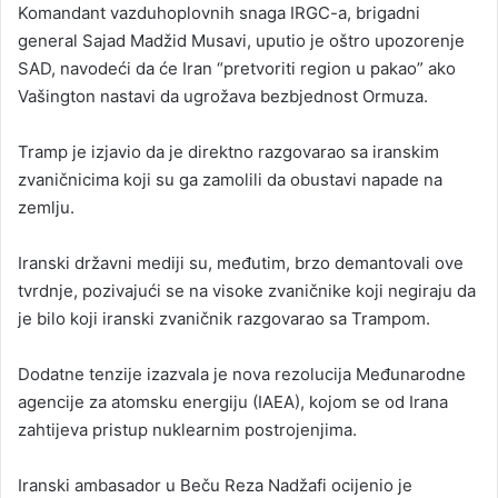
Komandant vazduhoplovnih snaga IRGC-a, brigadni
general Sajad Madžid Musavi, uputio je oštro upozorenje
SAD, navodeći da će Iran “pretvoriti region u pakao” ako
Vašington nastavi da ugrožava bezbjednost Ormuza.
Tramp je izjavio da je direktno razgovarao sa iranskim
zvaničnicima koji su ga zamolili da obustavi napade na
zemlju.
Iranski državni mediji su, međutim, brzo demantovali ove
tvrdnje, pozivajući se na visoke zvaničnike koji negiraju da
je bilo koji iranski zvaničnik razgovarao sa Trampom.
Dodatne tenzije izazvala je nova rezolucija Međunarodne
agencije za atomsku energiju (IAEA), kojom se od Irana
zahtijeva pristup nuklearnim postrojenjima.
Iranski ambasador u Beču Reza Nadžafi ocijenio je