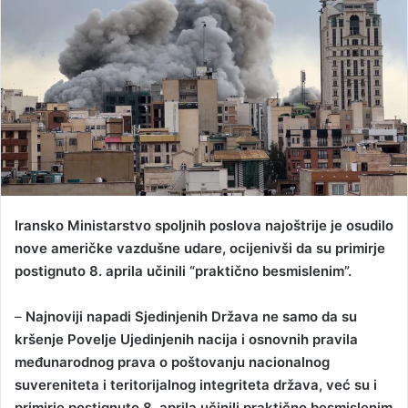
n
e
m
a
i
l
Iransko Ministarstvo spoljnih poslova najoštrije je osudilo
nove američke vazdušne udare, ocijenivši da su primirje
postignuto 8. aprila učinili “praktično besmislenim”.
–
Najnoviji napadi Sjedinjenih Država ne samo da su
kršenje Povelje Ujedinjenih nacija i osnovnih pravila
međunarodnog prava o poštovanju nacionalnog
suvereniteta i teritorijalnog integriteta država, već su i
primirje postignuto 8. aprila učinili praktično besmislenim