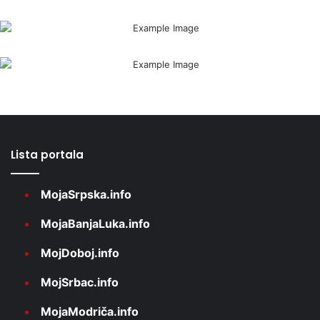
Lista portala
MojaSrpska.info
MojaBanjaLuka.info
MojDoboj.info
MojSrbac.info
MojaModriča.info