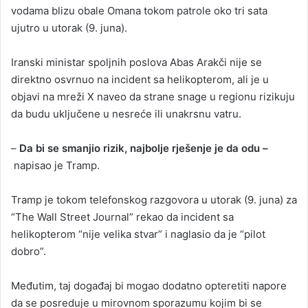
vodama blizu obale Omana tokom patrole oko tri sata
ujutro u utorak (9. juna).
Iranski ministar spoljnih poslova Abas Arakči nije se
direktno osvrnuo na incident sa helikopterom, ali je u
objavi na mreži X naveo da strane snage u regionu rizikuju
da budu uključene u nesreće ili unakrsnu vatru.
–
Da bi se smanjio rizik, najbolje rješenje je da odu –
napisao je Tramp.
Tramp je tokom telefonskog razgovora u utorak (9. juna) za
“The Wall Street Journal” rekao da incident sa
helikopterom “nije velika stvar” i naglasio da je “pilot
dobro”.
Međutim, taj događaj bi mogao dodatno opteretiti napore
da se posreduje u mirovnom sporazumu kojim bi se