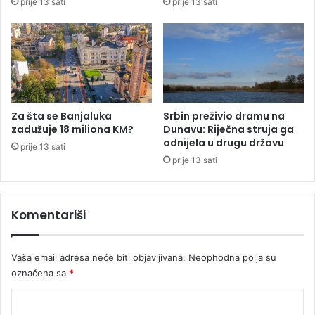
prije 13 sati
prije 13 sati
n
o
o
z
v
a
i
d
ć
u
n
ž
a
e
p
n
Za šta se Banjaluka
Srbin preživio dramu na
u
j
zadužuje 18 miliona KM?
Dunavu: Riječna struja ga
š
e
odnijela u drugu državu
prije 13 sati
t
n
prije 13 sati
a
a
"
2
Z
,
Komentariši
a
5
p
m
r
i
Vaša email adresa neće biti objavljivana.
Neophodna polja su
a
l
v
označena sa
*
i
d
j
K
u
a