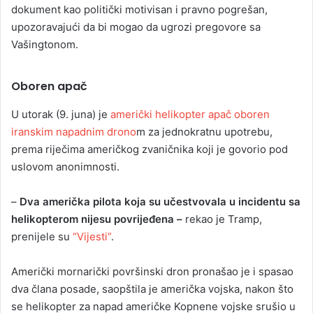
dokument kao politički motivisan i pravno pogrešan,
upozoravajući da bi mogao da ugrozi pregovore sa
Vašingtonom.
Oboren apač
U utorak (9. juna) je
američki helikopter apač oboren
iranskim napadnim drono
m za jednokratnu upotrebu,
prema riječima američkog zvaničnika koji je govorio pod
uslovom anonimnosti.
–
Dva američka pilota koja su učestvovala u incidentu sa
helikopterom nijesu povrijeđena –
rekao je Tramp,
prenijele su
“Vijesti”
.
Američki mornarički površinski dron pronašao je i spasao
dva člana posade, saopštila je američka vojska, nakon što
se helikopter za napad američke Kopnene vojske srušio u