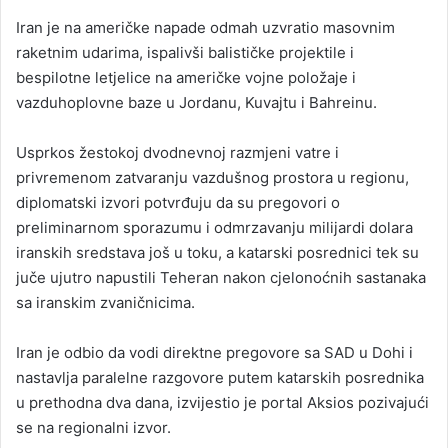
Iran je na američke napade odmah uzvratio masovnim
raketnim udarima, ispalivši balističke projektile i
bespilotne letjelice na američke vojne položaje i
vazduhoplovne baze u Jordanu, Kuvajtu i Bahreinu.
Usprkos žestokoj dvodnevnoj razmjeni vatre i
privremenom zatvaranju vazdušnog prostora u regionu,
diplomatski izvori potvrđuju da su pregovori o
preliminarnom sporazumu i odmrzavanju milijardi dolara
iranskih sredstava još u toku, a katarski posrednici tek su
juče ujutro napustili Teheran nakon cjelonoćnih sastanaka
sa iranskim zvaničnicima.
Iran je odbio da vodi direktne pregovore sa SAD u Dohi i
nastavlja paralelne razgovore putem katarskih posrednika
u prethodna dva dana, izvijestio je portal Aksios pozivajući
se na regionalni izvor.