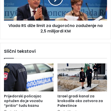
n
R
e
S
r
d
s
i
t
Vlada RS diže limit za dugoročno zaduženje na
ž
v
2,5 milijardi KM
e
o
l
s
i
C
m
Slični tekstovi
r
i
n
t
a
z
t
a
k
d
o
u
m
g
:
o
S
r
Prijedorski policajac
Izrael gradi kanal za
a
o
optužen da je vozaču
krokodile oko zatvora za
v
č
“prišio” tuđu kaznu
Palestince
a
n