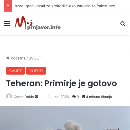
Izrael gradi kanal za krokodile oko zatvora za Palestince
Meni
P
Početna
/
SVIJET
SVIJET
VIJESTI
Teheran: Primirje je gotovo
Goran Dakic
S
11 Juna, 2026
0
4 minuta čitanja
e
n
d
a