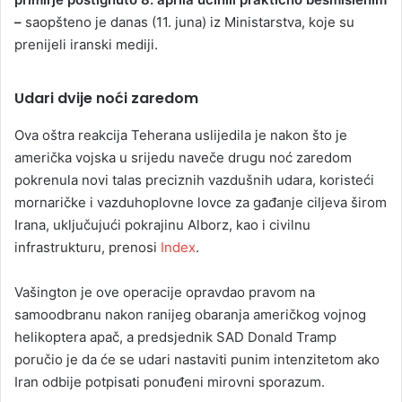
–
saopšteno je danas (11. juna) iz Ministarstva, koje su
prenijeli iranski mediji.
Udari dvije noći zaredom
Ova oštra reakcija Teherana uslijedila je nakon što je
američka vojska u srijedu naveče drugu noć zaredom
pokrenula novi talas preciznih vazdušnih udara, koristeći
mornaričke i vazduhoplovne lovce za gađanje ciljeva širom
Irana, uključujući pokrajinu Alborz, kao i civilnu
infrastrukturu, prenosi
Index
.
Vašington je ove operacije opravdao pravom na
samoodbranu nakon ranijeg obaranja američkog vojnog
helikoptera apač, a predsjednik SAD Donald Tramp
poručio je da će se udari nastaviti punim intenzitetom ako
Iran odbije potpisati ponuđeni mirovni sporazum.