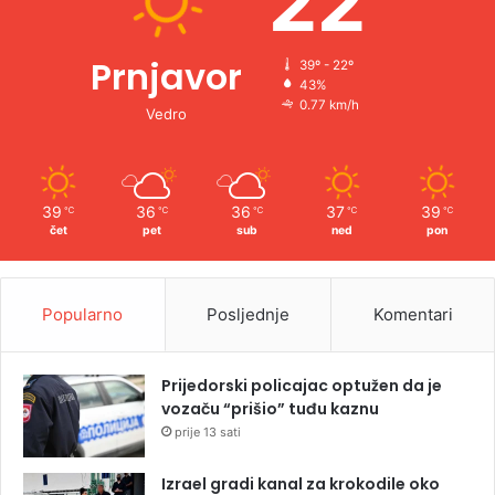
22
Prnjavor
39º - 22º
43%
0.77 km/h
Vedro
39
36
36
37
39
℃
℃
℃
℃
℃
čet
pet
sub
ned
pon
Popularno
Posljednje
Komentari
Prijedorski policajac optužen da je
vozaču “prišio” tuđu kaznu
prije 13 sati
Izrael gradi kanal za krokodile oko