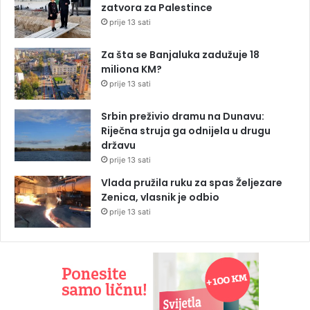
zatvora za Palestince
prije 13 sati
Za šta se Banjaluka zadužuje 18
miliona KM?
prije 13 sati
Srbin preživio dramu na Dunavu:
Riječna struja ga odnijela u drugu
državu
prije 13 sati
Vlada pružila ruku za spas Željezare
Zenica, vlasnik je odbio
prije 13 sati