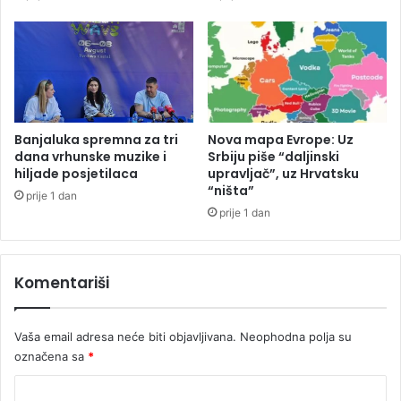
z
e
n
n
a
"
č
:
i
S
t
i
i
l
d
e
Banjaluka spremna za tri
Nova mapa Evrope: Uz
o
d
dana vrhunske muzike i
Srbiju piše “daljinski
d
hiljade posjetilaca
upravljač”, uz Hrvatsku
ž
“ništa”
a
i
prije 1 dan
t
j
prije 1 dan
n
a
u
i
s
z
Komentariši
t
Z
a
a
b
d
Vaša email adresa neće biti objavljivana.
Neophodna polja su
i
r
označena sa
*
l
a
i
o
K
z
g