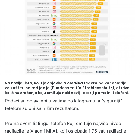
a
n
e
m
a
i
l
Najnovija lista, koju je objavila Njemačka federalna kancelarija
za zaštitu od radijacije (Bundesamt für Strahlenschutz), otkriva
količinu zračenja koju emituju neki noviji i stariji pametni telefoni.
Podaci su objavljeni u vatima po kilogramu, a "sigurniji"
telefoni su oni sa nižim rezultatom.
Prema ovom listingu, telefon koji emituje najviše nivoe
radijacije je Xiaomi Mi A1, koji oslobađa 1,75 vati radijacije