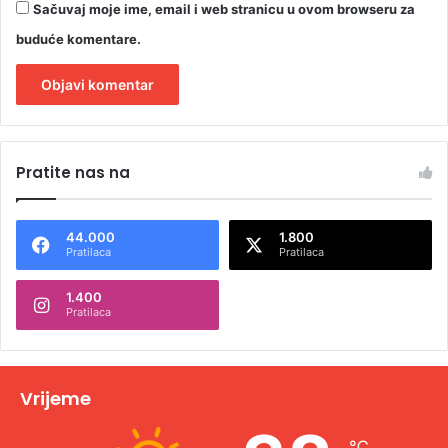
Sačuvaj moje ime, email i web stranicu u ovom browseru za
buduće komentare.
A
l
Pratite nas na
t
e
44.000
1.800
r
Pratilaca
Pratilaca
n
1.400
a
Pratilaca
t
i
v
Vrijeme
e
℃