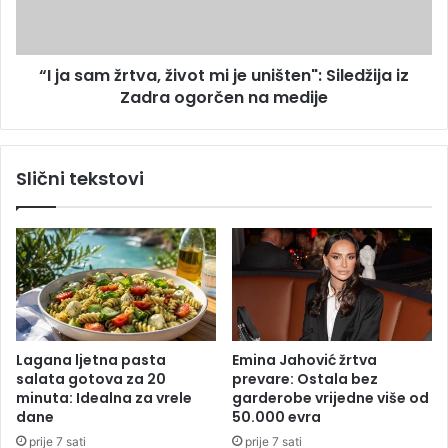
ć
m
e
ž
u
r
p
“I ja sam žrtva, život mi je uništen": Siledžija iz
t
a
Zadra ogorčen na medije
v
l
a
j
,
e
ž
Slični tekstovi
n
i
a
v
b
o
a
t
k
m
l
i
j
j
a
e
o
u
Lagana ljetna pasta
Emina Jahović žrtva
v
n
salata gotova za 20
prevare: Ostala bez
d
i
minuta: Idealna za vrele
garderobe vrijedne više od
j
š
dane
50.000 evra
e
t
prije 7 sati
prije 7 sati