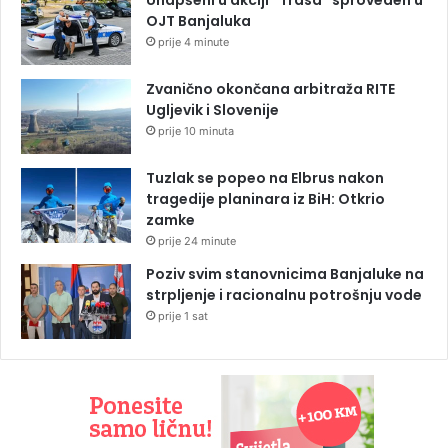
OJT Banjaluka
prije 4 minute
Zvanično okončana arbitraža RITE
Ugljevik i Slovenije
prije 10 minuta
Tuzlak se popeo na Elbrus nakon
tragedije planinara iz BiH: Otkrio
zamke
prije 24 minute
Poziv svim stanovnicima Banjaluke na
strpljenje i racionalnu potrošnju vode
prije 1 sat