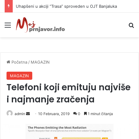
Zvanično okončana arbitraža RITE Ugljevik i Slovenije
Meni
P
Početna
/
MAGAZIN
MAGAZIN
Telefoni koji emituju najviše
i najmanje zračenja
admin
S
10 Februara, 2019
0
1 minut čitanja
e
n
d