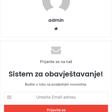
admin
We
bsi
te
Prijavite se na naš
Sistem za obavještavanje!
Budite u toku sa posljednjim novostima.
U
n
e
s