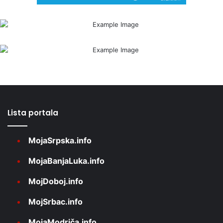
Lista portala
MojaSrpska.info
MojaBanjaLuka.info
MojDoboj.info
MojSrbac.info
MojaModriča.info