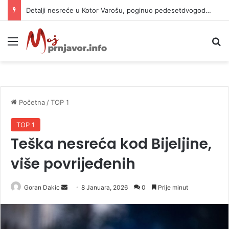
Detalji nesreće u Kotor Varošu, poginuo pedesetdvogodišnjak
Meni
P
Početna
/
TOP 1
TOP 1
Teška nesreća kod Bijeljine,
više povrijeđenih
Goran Dakic
S
8 Januara, 2026
0
Prije minut
e
n
d