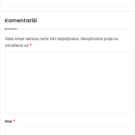
a
s
m
Komentariši
e
ć
a
Vaša email adresa neće biti objavljivana.
Neophodna polja su
označena sa
*
K
o
m
e
n
t
a
r
Ime
*
*