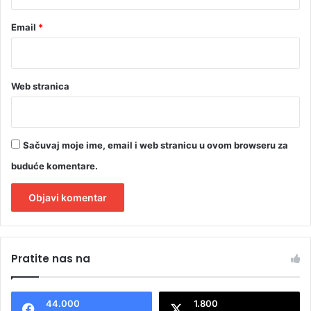
Email
*
Web stranica
Sačuvaj moje ime, email i web stranicu u ovom browseru za
buduće komentare.
A
l
Pratite nas na
t
e
44.000
1.800
r