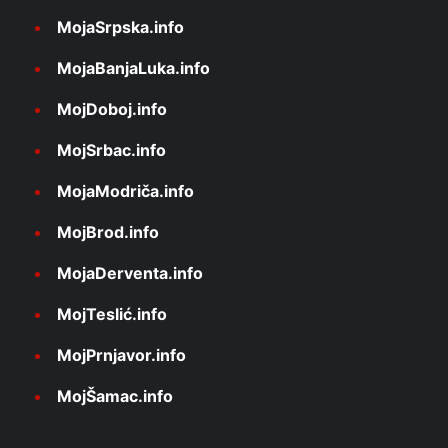
MojaSrpska.info
MojaBanjaLuka.info
MojDoboj.info
MojSrbac.info
MojaModriča.info
MojBrod.info
MojaDerventa.info
MojTeslić.info
MojPrnjavor.info
MojŠamac.info