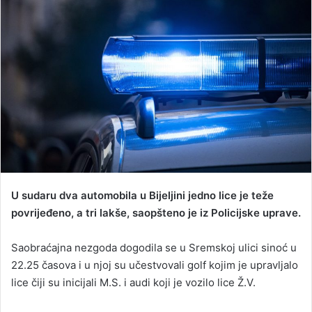
a
n
e
m
a
i
l
U sudaru dva automobila u Bijeljini jedno lice je teže
povrijeđeno, a tri lakše, saopšteno je iz Policijske uprave.
Saobraćajna nezgoda dogodila se u Sremskoj ulici sinoć u
22.25 časova i u njoj su učestvovali golf kojim je upravljalo
lice čiji su inicijali M.S. i audi koji je vozilo lice Ž.V.