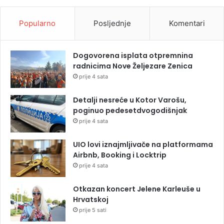
Popularno
Posljednje
Komentari
Dogovorena isplata otpremnina
radnicima Nove Željezare Zenica
prije 4 sata
Detalji nesreće u Kotor Varošu,
poginuo pedesetdvogodišnjak
prije 4 sata
UIO lovi iznajmljivače na platformama
Airbnb, Booking i Locktrip
prije 4 sata
Otkazan koncert Jelene Karleuše u
Hrvatskoj
prije 5 sati