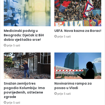
c
n
i
e
b
e
z
s
Medicinski podvig u
UEFA: Nova kazna za Borac!
t
Beogradu: Dječak iz BiH
prije 5 sati
r
dobio vještačko srce!
u
prije 5 sati
j
e
,
n
e
m
a
o
Snažan zemljotres
Novinarima rampa za
d
pogodio Kolumbiju: Ima
posao u Vladi
v
povrijeđenih, oštećene
prije 5 sati
zgrade
o
z
prije 5 sati