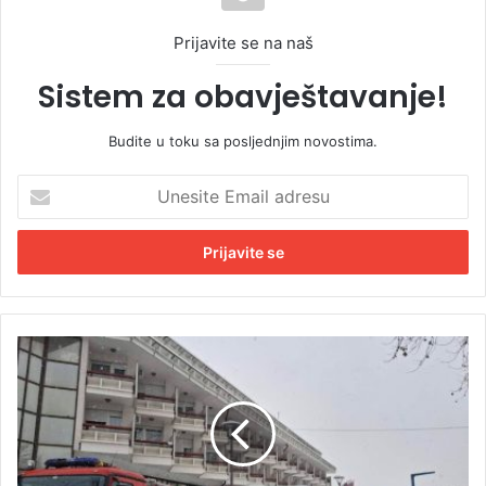
Prijavite se na naš
Sistem za obavještavanje!
Budite u toku sa posljednjim novostima.
U
n
e
s
i
t
e
E
P
m
o
a
ž
i
a
l
r
a
u
d
D