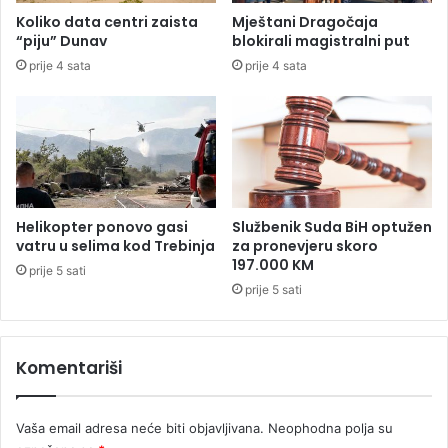
l
i
Koliko data centri zaista
Mještani Dragočaja
u
m
“piju” Dunav
blokirali magistralni put
s
p
prije 4 sata
prije 4 sata
,
a
p
d
r
a
o
v
t
i
i
n
v
a
S
m
Helikopter ponovo gasi
Službenik Suda BiH optužen
r
a
vatru u selima kod Trebinja
za pronevjeru skoro
p
i
197.000 KM
prije 5 sati
s
s
prije 5 sati
k
n
e
j
s
e
e
Komentariši
ž
v
n
o
i
d
Vaša email adresa neće biti objavljivana.
Neophodna polja su
m
i