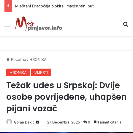
Helikopter ponovo gasi vatru u selima kod Trebinja
Meni
P
Početna
/
HRONIKA
HRONIKA
VIJESTI
Težak udes u Srpskoj: Dvije
osobe povrijeđene, uhapšen
pijani vozač
Goran Dakic
S
27 Decembra, 2025
0
1 minut čitanja
e