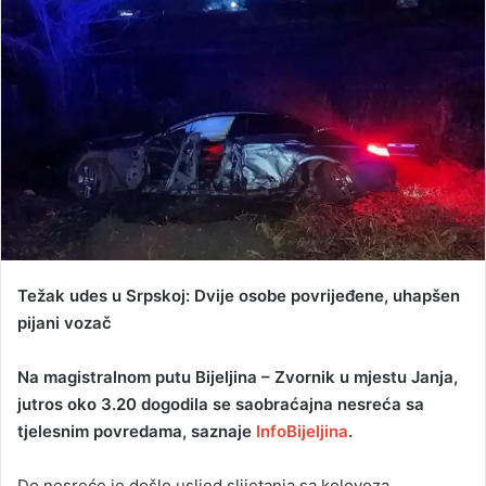
n
d
a
n
e
m
a
i
l
Težak udes u Srpskoj: Dvije osobe povrijeđene, uhapšen
pijani vozač
Na magistralnom putu Bijeljina – Zvornik u mjestu Janja,
jutros oko 3.20 dogodila se saobraćajna nesreća sa
tjelesnim povredama, saznaje
InfoBijeljina
.
Do nesreće je došlo usljed slijetanja sa kolovoza