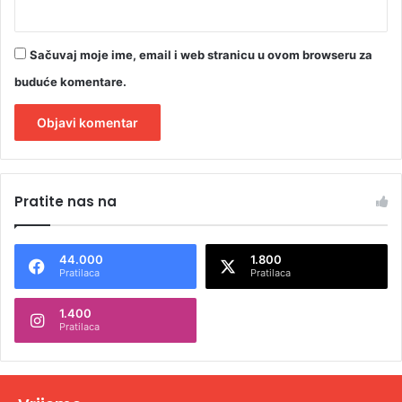
Sačuvaj moje ime, email i web stranicu u ovom browseru za
buduće komentare.
A
l
Pratite nas na
t
e
44.000
1.800
r
Pratilaca
Pratilaca
n
1.400
a
Pratilaca
t
i
v