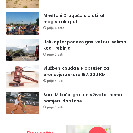
Mještani Dragočaja blokirali
magistralni put
prije 4 sata
Helikopter ponovo gasi vatru u selima
kod Trebinja
prije 5 sati
Službenik Suda BiH optužen za
pronevjeru skoro 197.000 KM
prije 5 sati
Sara Mikača igra tenis života i nema
namjeru da stane
prije 5 sati