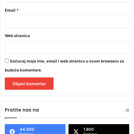
Email
*
Web stranica
Sačuvaj moje ime, email i web stranicu u ovom browseru za
buduće komentare.
A
l
Pratite nas na
t
e
44.000
1.800
r
Pratilaca
Pratilaca