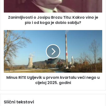
d
j
r
i
e
v
s
Zanimljivosti o Josipu Brozu Titu: Kakvo vino je
o
u
pio i od koga je dobio sablju?
s
t
i
M
o
i
J
n
o
u
s
s
i
R
p
i
u
T
B
E
r
Minus RiTE Ugljevik u prvom kvartalu veći nego u
U
o
cijeloj 2025. godini
g
z
l
u
j
T
e
Slični tekstovi
i
v