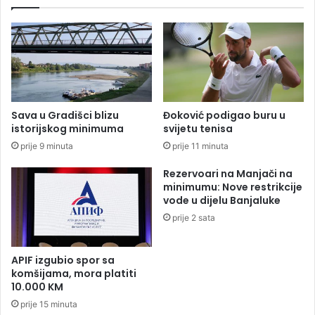
t
i
u
k
:
u
K
p
a
r
k
v
v
o
o
m
Sava u Gradišci blizu
Đoković podigao buru u
v
k
istorijskog minimuma
svijetu tenisa
i
v
prije 9 minuta
prije 11 minuta
n
a
o
r
Rezervoari na Manjači na
j
t
minimumu: Nove restrikcije
e
a
vode u dijelu Banjaluke
p
l
prije 2 sata
i
u
o
v
i
e
APIF izgubio spor sa
o
ć
komšijama, mora platiti
d
i
10.000 KM
k
n
prije 15 minuta
o
e