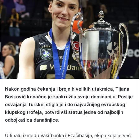
a
n
e
m
a
i
l
Nakon godina čekanja i brojnih velikih utakmica, Tijana
Bošković konačno je zaokružila svoju dominaciju. Poslije
osvajanja Turske, stigla je i do najvažnijeg evropskog
klupskog trofeja, potvrdivši status jedne od najboljih
odbojkašica današnjice.
U finalu između Vakifbanka i Ezačibašija, ekipa koja je već