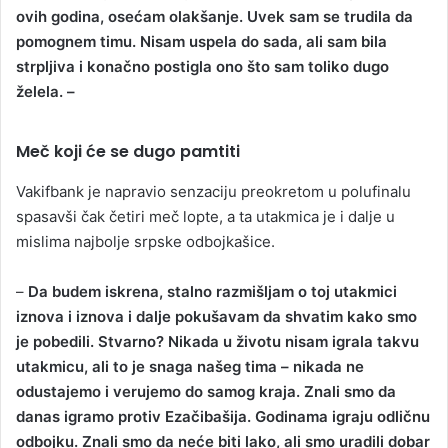
ovih godina, osećam olakšanje. Uvek sam se trudila da
pomognem timu. Nisam uspela do sada, ali sam bila
strpljiva i konačno postigla ono što sam toliko dugo
želela. –
Meč koji će se dugo pamtiti
Vakifbank je napravio senzaciju preokretom u polufinalu
spasavši čak četiri meč lopte, a ta utakmica je i dalje u
mislima najbolje srpske odbojkašice.
–
Da budem iskrena, stalno razmišljam o toj utakmici
iznova i iznova i dalje pokušavam da shvatim kako smo
јe pobedili. Stvarno? Nikada u životu nisam igrala takvu
utakmicu, ali to јe snaga našeg tima – nikada ne
odustaјemo i veruјemo do samog kraјa. Znali smo da
danas igramo protiv Ezačibašiјa. Godinama igraјu odličnu
odboјku. Znali smo da neće biti lako, ali smo uradili dobar