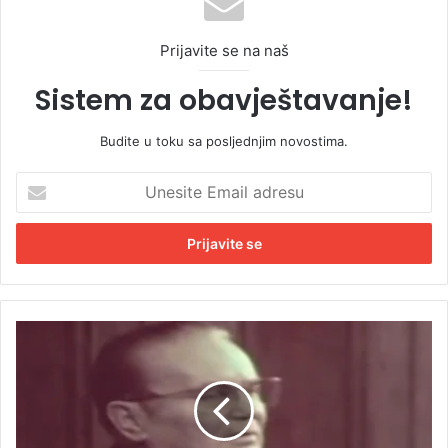
Prijavite se na naš
Sistem za obavještavanje!
Budite u toku sa posljednjim novostima.
U
n
e
s
i
t
e
E
Z
m
a
a
n
i
i
l
m
a
l