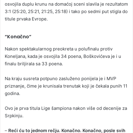
osvojila duplu krunu na domaćoj sceni slavila je rezultatom
3:1 (25:20, 25:21, 21:25, 25:18) i tako po sedmi put stigla do
titule prvaka Evrope.
“Konačno”
Nakon spektakularnog preokreta u polufinalu protiv
Koneljana, kada je osvojila 34 poena, Boškovićeva je i u
finalu briljirala sa 33 poena.
Na kraju susreta potpuno zasluženo ponijela je i MVP
priznanje, čime je krunisala trenutak koji je čekala punih 11
godina.
Ovo јe prva titula Lige šampiona nakon više od deceniјe za
Srpkinju.
–
Reći ću to јednom rečјu. Konačno. Konačno, posle svih