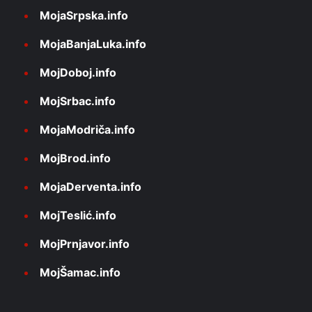
MojaSrpska.info
MojaBanjaLuka.info
MojDoboj.info
MojSrbac.info
MojaModriča.info
MojBrod.info
MojaDerventa.info
MojTeslić.info
MojPrnjavor.info
MojŠamac.info