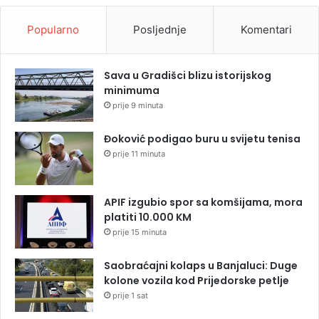
Popularno
Posljednje
Komentari
Sava u Gradišci blizu istorijskog
minimuma
prije 9 minuta
Đoković podigao buru u svijetu tenisa
prije 11 minuta
APIF izgubio spor sa komšijama, mora
platiti 10.000 KM
prije 15 minuta
Saobraćajni kolaps u Banjaluci: Duge
kolone vozila kod Prijedorske petlje
prije 1 sat