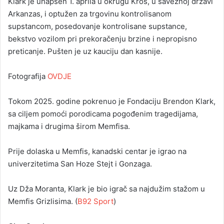
Klark je uhapšen 1. aprila u okrugu Kros, u saveznoj državi
Arkanzas, i optužen za trgovinu kontrolisanom
supstancom, posedovanje kontrolisane supstance,
bekstvo vozilom pri prekoračenju brzine i nepropisno
preticanje. Pušten je uz kauciju dan kasnije.
Fotografija
OVDJE
Tokom 2025. godine pokrenuo je Fondaciju Brendon Klark,
sa ciljem pomoći porodicama pogođenim tragedijama,
majkama i drugima širom Memfisa.
Prije dolaska u Memfis, kanadski centar je igrao na
univerzitetima San Hoze Stejt i Gonzaga.
Uz Dža Moranta, Klark je bio igrač sa najdužim stažom u
Memfis Grizlisima. (
B92 Sport
)