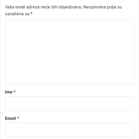
p
b
Vaša email adresa neće biti objavljivana.
Neophodna polja su
r
a
označena sa
*
e
s
K
t
a
o
v
m
n
e
i
k
n
u
t
a
r
Ime
*
*
Email
*