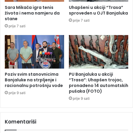
i
r
Sara Mikača igra tenis
Uhapšeni u akciji “Trasa”
č
a
života i nema namjeru da
sproveden u OJT Banjaluka
e
d
stane
prije 7 sati
n
a
prije 7 sati
j
,
a
p
n
o
a
g
r
i
e
n
d
u
n
l
Poziv svim stanovnicima
PU Banjaluka u akciji
o
a
Banjaluke na strpljenje i
“Trasa”: Uhapšen trojac,
m
j
racionalnu potrošnju vode
pronađeno 14 automatskih
v
pušaka (FOTO)
e
prije 9 sati
i
d
prije 9 sati
s
n
o
a
k
o
Komentariši
o
s
m
o