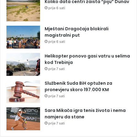
Koliko data centri zaista “piju” Dunav
prije 6 sati
Mještani Dragočaja blokirali
magistralni put
prije 6 sati
Helikopter ponovo gasi vatru u selima
kod Trebinja
prije 7 sati
Službenik Suda BiH optužen za
pronevjeru skoro 197.000 KM
prije 7 sati
Sara Mikača igra tenis života i nema
namjeru da stane
prije 7 sati