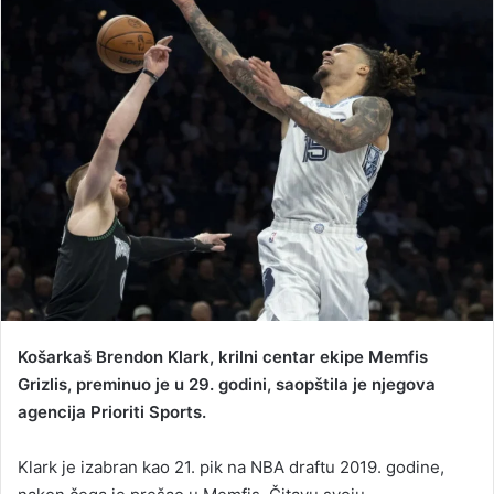
a
n
e
m
a
i
l
Košarkaš Brendon Klark, krilni centar ekipe Memfis
Grizlis, preminuo je u 29. godini, saopštila je njegova
agencija Prioriti Sports.
Klark je izabran kao 21. pik na NBA draftu 2019. godine,