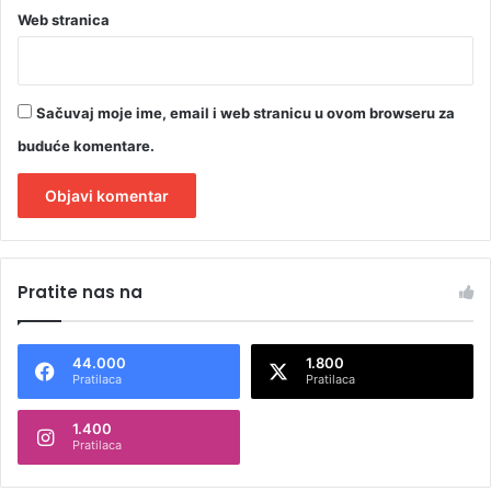
Web stranica
Sačuvaj moje ime, email i web stranicu u ovom browseru za
buduće komentare.
A
l
Pratite nas na
t
e
44.000
1.800
r
Pratilaca
Pratilaca
n
1.400
a
Pratilaca
t