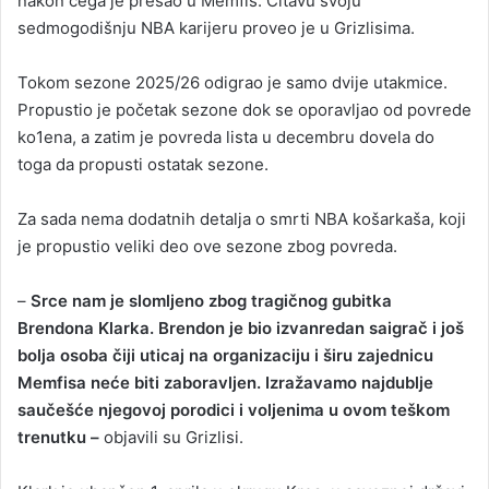
nakon čega je prešao u Memfis. Čitavu svoju
sedmogodišnju NBA karijeru proveo je u Grizlisima.
Tokom sezone 2025/26 odigrao je samo dvije utakmice.
Propustio je početak sezone dok se oporavljao od povrede
ko1ena, a zatim je povreda lista u decembru dovela do
toga da propusti ostatak sezone.
Za sada nema dodatnih detalja o smrti NBA košarkaša, koji
je propustio veliki deo ove sezone zbog povreda.
–
Srce nam je slomljeno zbog tragičnog gubitka
Brendona Klarka. Brendon je bio izvanredan saigrač i još
bolja osoba čiji uticaj na organizaciju i širu zajednicu
Memfisa neće biti zaboravljen. Izražavamo najdublje
saučešće njegovoj porodici i voljenima u ovom teškom
trenutku –
objavili su Grizlisi.