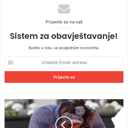
Prijavite se na naš
Sistem za obavještavanje!
Budite u toku sa posljednjim novostima.
U
n
e
s
i
t
e
E
J
m
a
a
n
i
i
l
k