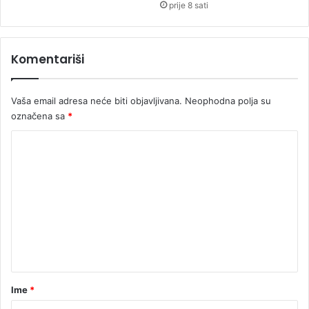
v
prije 8 sati
i
n
a
Komentariši
r
u
R
Vaša email adresa neće biti objavljivana.
Neophodna polja su
T
označena sa
*
R
S
K
o
m
e
n
t
a
r
Ime
*
*