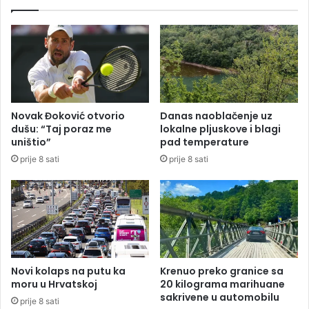
a
n
d
i
ć
p
r
u
Novak Đoković otvorio
Danas naoblačenje uz
ž
dušu: “Taj poraz me
lokalne pljuskove i blagi
i
uništio”
pad temperature
l
prije 8 sati
prije 8 sati
i
p
o
d
r
š
k
u
Novi kolaps na putu ka
Krenuo preko granice sa
n
moru u Hrvatskoj
20 kilograma marihuane
o
sakrivene u automobilu
prije 8 sati