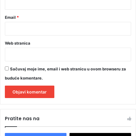
Email
*
Web stranica
Sačuvaj moje ime, email i web stranicu u ovom browseru za
buduće komentare.
A
l
Pratite nas na
t
e