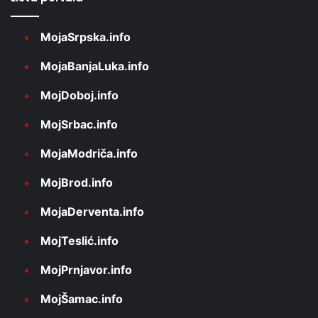
MojaSrpska.info
MojaBanjaLuka.info
MojDoboj.info
MojSrbac.info
MojaModriča.info
MojBrod.info
MojaDerventa.info
MojTeslić.info
MojPrnjavor.info
MojŠamac.info