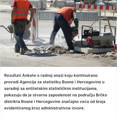
a
n
e
m
a
i
l
Rezultati Ankete o radnoj snazi koju kontinuirano
provodi Agencija za statistiku Bosne i Hercegovine u
saradnji sa entitetskim statističkim institucijama,
pokazuju da je stvarna zaposlenost na području Brčko
distrikta Bosne i Hercegovine značajno veća od broja
evidentiranog kroz administrativne izvore.