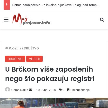
Danas naoblačenje uz lokalne pljuskove i blagi pad temperature
Meni
P
Početna
/
DRUŠTVO
DRUŠTVO
VIJESTI
U Brčkom više zaposlenih
nego što pokazuju registri
Goran Dakic
S
8 Juna, 2026
0
1 minut čitanja
e
n
d