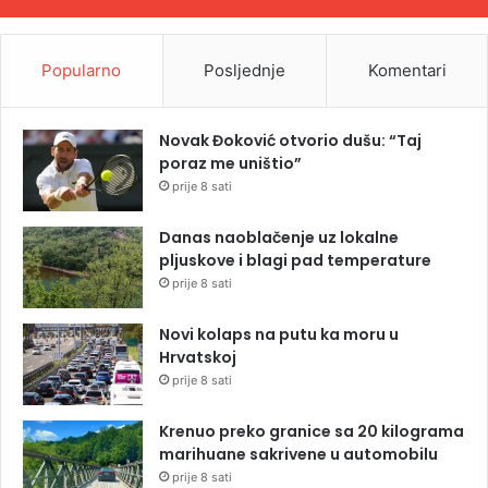
Popularno
Posljednje
Komentari
Novak Đoković otvorio dušu: “Taj
poraz me uništio”
prije 8 sati
Danas naoblačenje uz lokalne
pljuskove i blagi pad temperature
prije 8 sati
Novi kolaps na putu ka moru u
Hrvatskoj
prije 8 sati
Krenuo preko granice sa 20 kilograma
marihuane sakrivene u automobilu
prije 8 sati