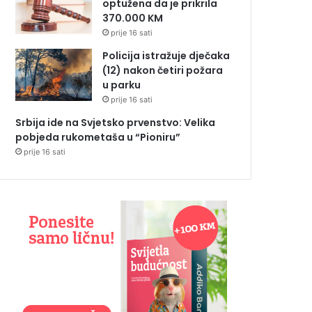
optužena da je prikrila
370.000 KM
prije 16 sati
Policija istražuje dječaka
(12) nakon četiri požara
u parku
prije 16 sati
Srbija ide na Svjetsko prvenstvo: Velika
pobjeda rukometaša u “Pioniru”
prije 16 sati