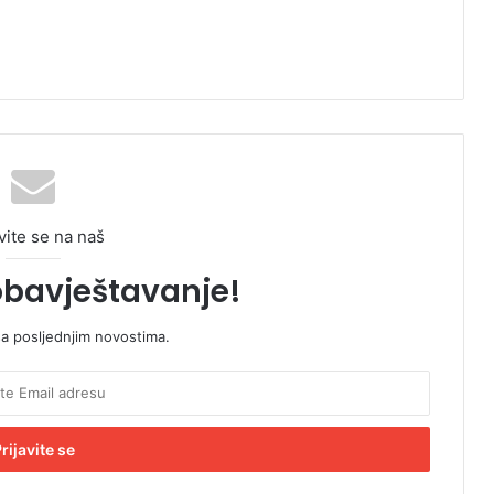
vite se na naš
obavještavanje!
sa posljednjim novostima.