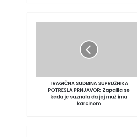
t
e
E
m
T
a
R
i
A
l
G
a
I
d
Č
r
N
e
A
s
S
u
TRAGIČNA SUDBINA SUPRUŽNIKA
U
POTRESLA PRNJAVOR: Zapalila se
D
B
kada je saznala da joj muž ima
I
karcinom
N
A
S
U
P