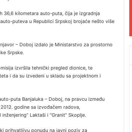
 36,6 kilometara auto-puta, čija je izgradnja
 auto-puteva u Republici Srpskoj brojaće nešto više
javor – Doboj izdalo je Ministarstvo za prostorno
like Srpske.
isija izvršila tehnički pregled dionice, te
teta i da su izvedeni u skladu sa projektnom i
 auto-puta Banjaluka – Doboj, na pravcu između
a 2012. godine sa izvođačem radova,
inženjering” Laktaši i “Granit” Skoplje.
ki prihvatljivu ponudu na javni poziv za