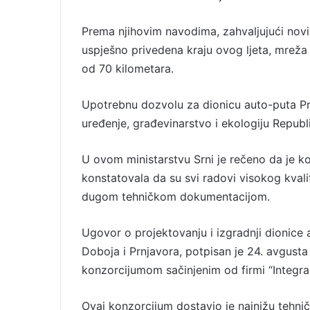
l
Prema njihovim navodima, zahvaljujući novih
uspješno privedena kraju ovog ljeta, mreža
od 70 kilometara.
Upotrebnu dozvolu za dionicu auto-puta Prn
uređenje, građevinarstvo i ekologiju Repub
U ovom ministarstvu Srni je rečeno da je kom
konstatovala da su svi radovi visokog kvali
dugom tehničkom dokumentacijom.
Ugovor o projektovanju i izgradnji dionice
Doboja i Prnjavora, potpisan je 24. avgust
konzorcijumom sačinjenim od firmi “Integral 
Ovaj konzorcijum dostavio je najnižu tehnič