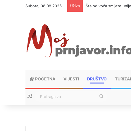
Subota, 08.08.2026.
Uživo
Šta od voća smijete unij
POČETNA
VIJESTI
DRUŠTVO
TURIZA
Nasumični tekstovi
Pretraga
za