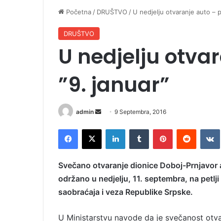
Početna
/
DRUŠTVO
/
U nedjelju otvaranje auto – p
DRUŠTVO
U nedjelju otva
”9. januar”
admin
S
9 Septembra, 2016
e
Facebook
X
LinkedIn
Tumblr
Pinterest
Reddit
VK
n
d
a
Svečano otvaranje dionice Doboj-Prnjavor a
n
održano u nedjelju, 11. septembra, na petlji
e
saobraćaja i veza Republike Srpske.
m
a
U Ministarstvu navode da je svečanost otv
i