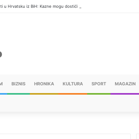
eti u Hrvatsku iz BiH: Kazne mogu dostići 13.260 evra
M
BIZNIS
HRONIKA
KULTURA
SPORT
MAGAZIN