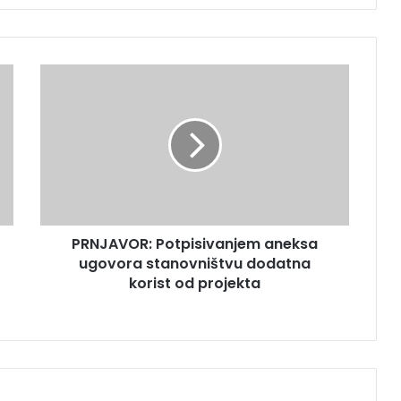
P
R
N
J
A
V
O
R
:
PRNJAVOR: Potpisivanjem aneksa
P
ugovora stanovništvu dodatna
o
t
korist od projekta
p
i
s
i
v
a