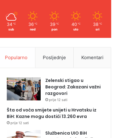
34
36
39
40
38
℃
℃
℃
℃
℃
sub
ned
pon
uto
sri
Popularno
Posljednje
Komentari
Zelenski stigao u
Beograd: Zakazani važni
razgovori
prije 12 sati
Šta od voća smijete unijeti u Hrvatsku iz
BiH: Kazne mogu dostići 13.260 evra
prije 12 sati
Službenica UIO BiH