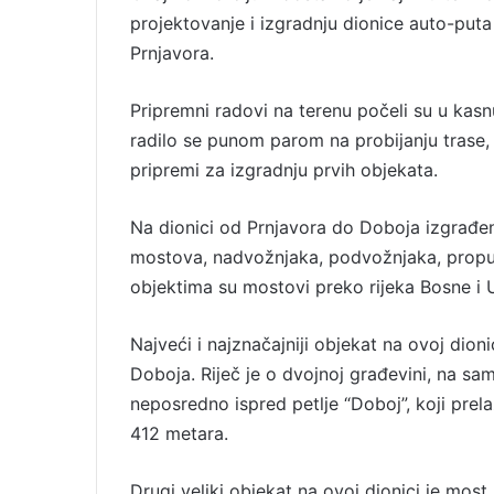
projektovanje i izgradnju dionice auto-put
Prnjavora.
Pripremni radovi na terenu počeli su u kasn
radilo se punom parom na probijanju trase, i
pripremi za izgradnju prvih objekata.
Na dionici od Prnjavora do Doboja izgrađen 
mostova, nadvožnjaka, podvožnjaka, propus
objektima su mostovi preko rijeka Bosne i 
Najveći i najznačajniji objekat na ovoj dion
Doboja. Riječ je o dvojnoj građevini, na s
neposredno ispred petlje “Doboj”, koji prela
412 metara.
Drugi veliki objekat na ovoj dionici je mos