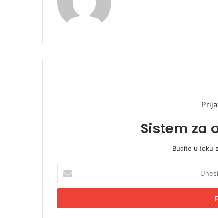
bsi
te
Prija
Sistem za 
Budite u toku 
U
n
e
s
i