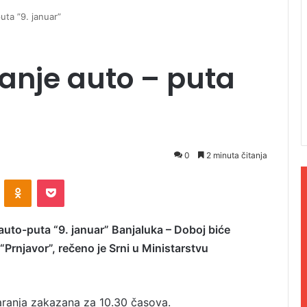
uta ”9. januar”
ranje auto – puta
0
2 minuta čitanja
ontakte
Odnoklassniki
Pocket
uto-puta “9. januar” Banjaluka – Doboj biće
 “Prnjavor”, rečeno je Srni u Ministarstvu
aranja zakazana za 10.30 časova.