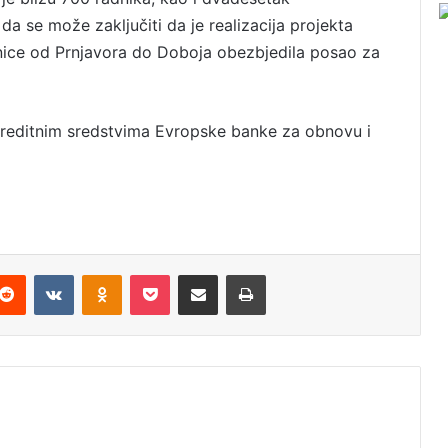
da se može zaključiti da je realizacija projekta
onice od Prnjavora do Doboja obezbjedila posao za
 kreditnim sredstvima Evropske banke za obnovu i
Reddit
VKontakte
Odnoklassniki
Pocket
Podijeli putem Emaila
Odštampaj