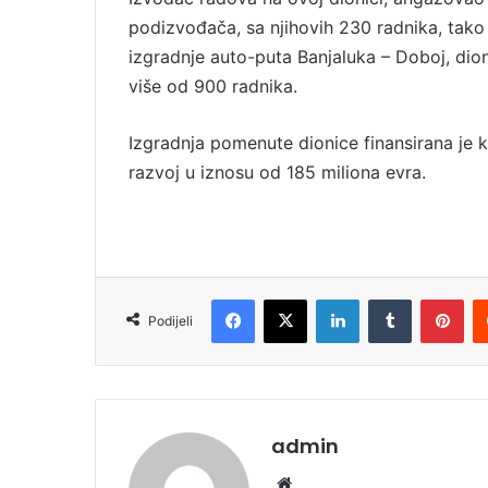
podizvođača, sa njihovih 230 radnika, tako 
izgradnje auto-puta Banjaluka – Doboj, di
više od 900 radnika.
Izgradnja pomenute dionice finansirana je
razvoj u iznosu od 185 miliona evra.
Facebook
X
LinkedIn
Tumblr
Pinterest
Podijeli
admin
We