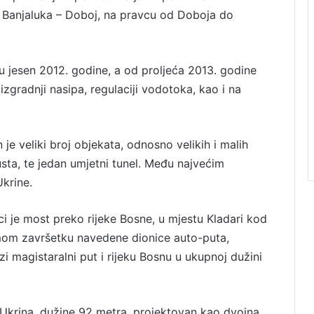
a Banjaluka – Doboj, na pravcu od Doboja do
u jesen 2012. godine, a od proljeća 2013. godine
zgradnji nasipa, regulaciji vodotoka, kao i na
je veliki broj objekata, odnosno velikih i malih
ta, te jedan umjetni tunel. Među najvećim
Ukrine.
ici je most preko rijeke Bosne, u mjestu Kladari kod
amom završetku navedene dionice auto-puta,
zi magistaralni put i rijeku Bosnu u ukupnoj dužini
t Ukrina, dužine 92 metra, projektovan kao dvojna