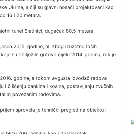
e Ukrine, a čiji su glavni nosači projektovani kao
od 16 i 20 metara.
jetni tunel Slatinici, dugačak 80,5 metara.
jesen 2015. godine, ali zbog izuzetno loših
koje su obilježile gotovo cijelu 2014. godinu, rok je
a 2016. godine, a tokom avgusta izvođač radova
 i čišćenju bankina i kosina, postavljanju zvučnih
 ostalim povezanim radovima.
prijem sprovela je tehnički pregled na objektu i
je blizu 700 radnika, kao i dvadesetak