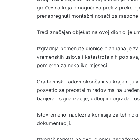
građevina koja omogućava prelaz preko rijek
prenapregnuti montažni nosači za raspone 
Treći značajan objekat na ovoj dionici je um
Izgradnja pomenute dionice planirana je za 
vremenskih uslova i katastrofalnih poplava, 
pomjeren za nekoliko mjeseci.
Građevinski radovi okončani su krajem jul
posvetio se preostalim radovima na uređenju
barijera i signalizacije, odbojnih ograda i
Istovremeno, nadležna komisija za tehnički 
dokumentaciji.
Izvođač radova na ovoj dionici, angažovao 