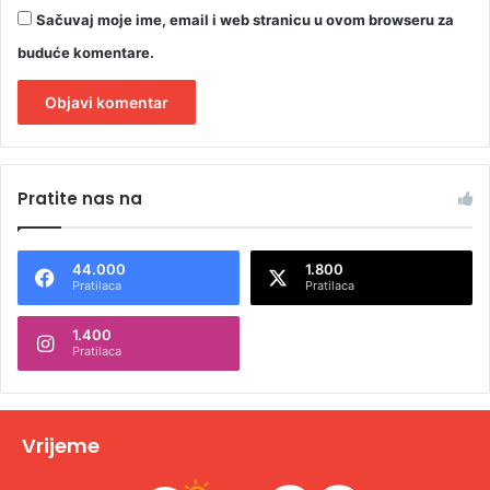
Sačuvaj moje ime, email i web stranicu u ovom browseru za
buduće komentare.
A
l
Pratite nas na
t
e
44.000
1.800
r
Pratilaca
Pratilaca
n
1.400
a
Pratilaca
t
i
v
Vrijeme
e