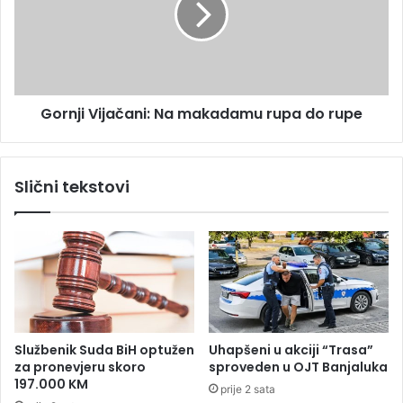
a
j
,
i
z
V
a
i
u
j
Gornji Vijačani: Na makadamu rupa do rupe
s
a
t
č
a
a
v
n
Slični tekstovi
l
i
j
:
e
N
n
a
s
m
a
a
o
k
b
a
r
d
Službenik Suda BiH optužen
Uhapšeni u akciji “Trasa”
a
a
za pronevjeru skoro
sproveden u OJT Banjaluka
ć
m
197.000 KM
prije 2 sata
a
u