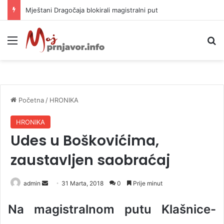
Helikopter ponovo gasi vatru u selima kod Trebinja
Meni
P
Početna
/
HRONIKA
HRONIKA
Udes u Boškovićima,
zaustavljen saobraćaj
admin
S
31 Marta, 2018
0
Prije minut
e
Na magistralnom putu Klašnice-
n
d