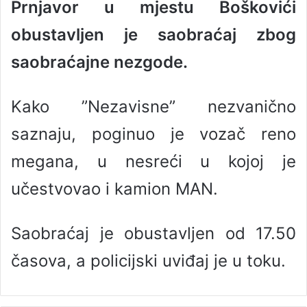
Prnjavor u mjestu Boškovići
a
n
obustavljen je saobraćaj zbog
e
saobraćajne nezgode.
m
a
i
Kako ”Nezavisne” nezvanično
l
saznaju, poginuo je vozač reno
megana, u nesreći u kojoj je
učestvovao i kamion MAN.
Saobraćaj je obustavljen od 17.50
časova, a policijski uviđaj je u toku.