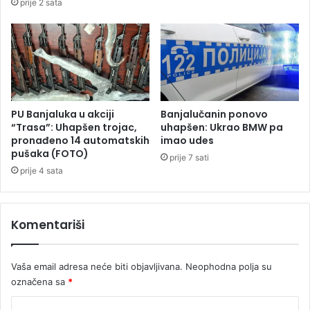
prije 2 sata
j
r
u
p
a
d
o
r
u
PU Banjaluka u akciji
Banjalučanin ponovo
p
“Trasa”: Uhapšen trojac,
uhapšen: Ukrao BMW pa
pronađeno 14 automatskih
imao udes
e
pušaka (FOTO)
prije 7 sati
prije 4 sata
Komentariši
Vaša email adresa neće biti objavljivana.
Neophodna polja su
označena sa
*
K