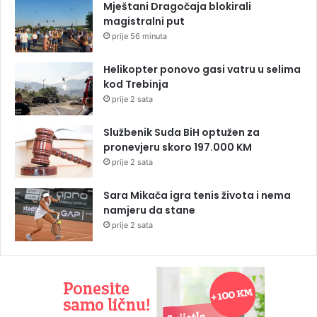
Mještani Dragočaja blokirali
magistralni put
prije 56 minuta
Helikopter ponovo gasi vatru u selima
kod Trebinja
prije 2 sata
Službenik Suda BiH optužen za
pronevjeru skoro 197.000 KM
prije 2 sata
Sara Mikača igra tenis života i nema
namjeru da stane
prije 2 sata