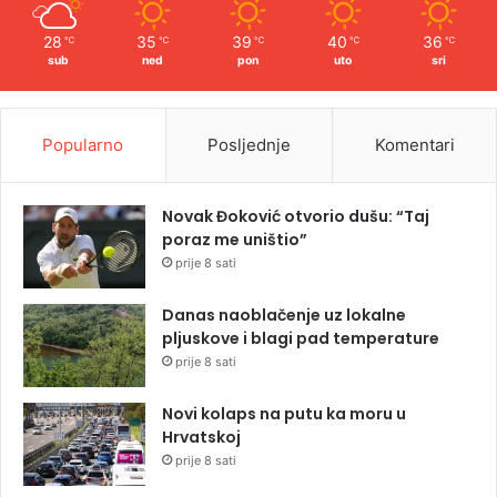
28
35
39
40
36
℃
℃
℃
℃
℃
sub
ned
pon
uto
sri
Popularno
Posljednje
Komentari
Novak Đoković otvorio dušu: “Taj
poraz me uništio”
prije 8 sati
Danas naoblačenje uz lokalne
pljuskove i blagi pad temperature
prije 8 sati
Novi kolaps na putu ka moru u
Hrvatskoj
prije 8 sati