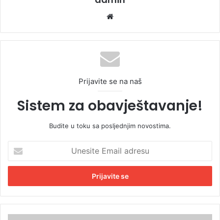
We
bsi
te
Prijavite se na naš
Sistem za obavještavanje!
Budite u toku sa posljednjim novostima.
U
n
e
s
i
t
e
E
D