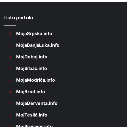
Lista portala
MojaSrpska.info
MojaBanjaLuka.info
MojDoboj.info
MojSrbac.info
MojaModriča.info
MojBrod.info
MojaDerventa.info
MojTeslić.info
MojPrnjavor.info