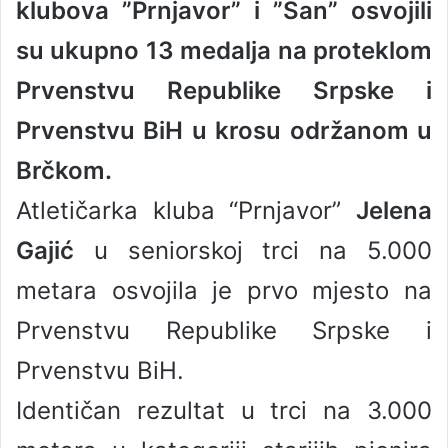
klubova ”Prnjavor” i ”San” osvojili
a
n
su ukupno 13 medalja na proteklom
e
Prvenstvu Republike Srpske i
m
a
Prvenstvu BiH u krosu održanom u
i
l
Brčkom.
Atletičarka kluba “Prnjavor”
Јelena
Gajić
u seniorskoj trci na 5.000
metara osvojila je prvo mjesto na
Prvenstvu Republike Srpske i
Prvenstvu BiH.
Identičan rezultat u trci na 3.000