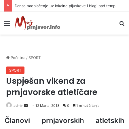
Danas naoblačenje uz lokalne pljuskove i blagi pad temperature
Meni
P
Početna
/
SPORT
SPORT
Uspješan vikend za
prnjavorske atletičare
admin
S
12 Marta, 2018
0
1 minut čitanja
e
Članovi prnjavorskih atletskih
n
d