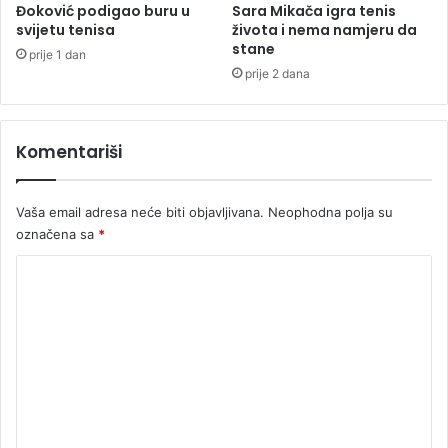
e
Đoković podigao buru u
Sara Mikača igra tenis
r
svijetu tenisa
života i nema namjeru da
stane
i
prije 1 dan
m
prije 2 dana
a
Komentariši
Vaša email adresa neće biti objavljivana.
Neophodna polja su
označena sa
*
K
o
m
e
n
t