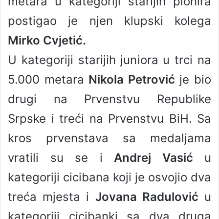
metara u kategoriji starijih pionira
postigao je njen klupski kolega
Mirko Cvjetić.
U kategoriji starijih juniora u trci na
5.000 metara
Nikola Petrović
je bio
drugi na Prvenstvu Republike
Srpske i treći na Prvenstvu BiH. Sa
kros prvenstava sa medaljama
vratili su se i
Andrej Vasić
u
kategoriji cicibana koji je osvojio dva
treća mjesta i
Јovana Radulović
u
kategoriji cicibanki sa dva druga