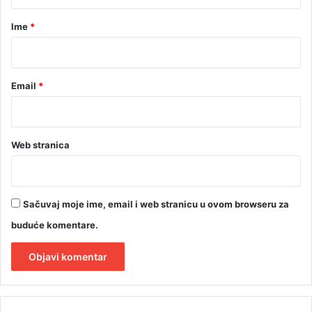
a
r
Ime
*
*
Email
*
Web stranica
Sačuvaj moje ime, email i web stranicu u ovom browseru za
buduće komentare.
A
l