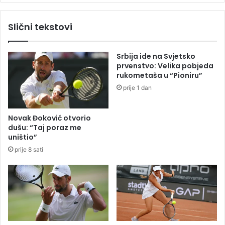
i
e
m
p
Slični tekstovi
k
r
i
n
k
j
Srbija ide na Svjetsko
-
a
prvenstvo: Velika pobjeda
b
v
rukometaša u “Pioniru”
o
o
prije 1 dan
k
r
s
s
e
k
Novak Đoković otvorio
r
i
dušu: “Taj poraz me
i
m
uništio”
m
k
prije 8 sati
a
i
k
-
b
o
k
s