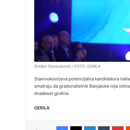
Draško Stanivuković / FOTO: GERILA
Stanivukovićeva potencijalna kandidatura nailaz
smatraju da gradonačelnik Banjaluke nije isti
dvadeset godina.
GERILA
Facebook
X
LinkedIn
Tumblr
Pinterest