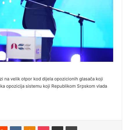
i na velik otpor kod dijela opozicionih glasača koji
nska opozicija sistemu koji Republikom Srpskom vlada
Reddit
VKontakte
Odnoklassniki
Pocket
Podijeli putem Emaila
Odštampaj