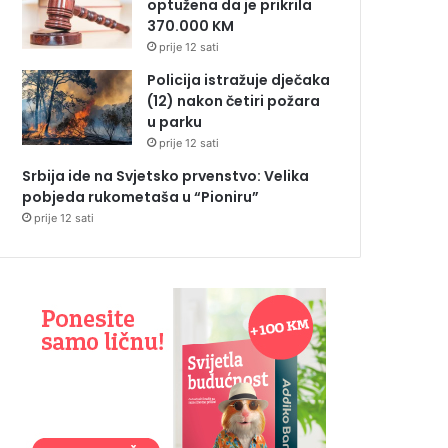
optužena da je prikrila
370.000 KM
prije 12 sati
Policija istražuje dječaka
(12) nakon četiri požara
u parku
prije 12 sati
Srbija ide na Svjetsko prvenstvo: Velika
pobjeda rukometaša u “Pioniru”
prije 12 sati