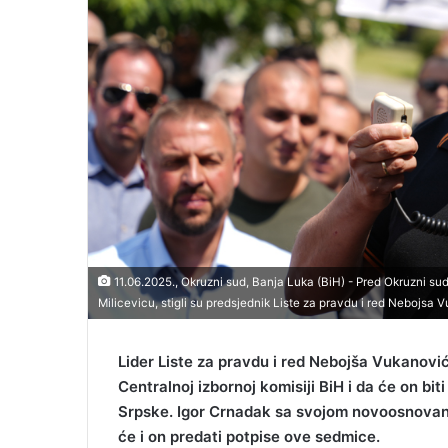
i
l
11.06.2025., Okruzni sud, Banja Luka (BiH) - Pred Okruzni s
Milicevicu, stigli su predsjednik Liste za pravdu i red Nebojsa
Lider Liste za pravdu i red Nebojša Vukanović
Centralnoj izbornoj komisiji BiH i da će on bi
Srpske. Igor Crnadak sa svojom novoosnovano
će i on predati potpise ove sedmice.