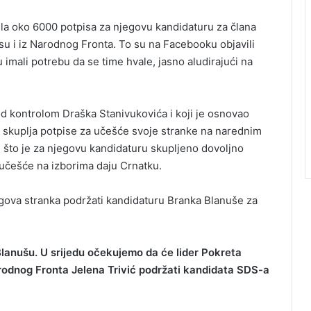
ila oko 6000 potpisa za njegovu kandidaturu za člana
 su i iz Narodnog Fronta. To su na Facebooku objavili
 imali potrebu da se time hvale, jasno aludirajući na
pod kontrolom Draška Stanivukovića i koji je osnovao
skuplja potpise za učešće svoje stranke na narednim
 što je za njegovu kandidaturu skupljeno dovoljno
a učešće na izborima daju Crnatku.
gova stranka podržati kandidaturu Branka Blanuše za
anušu. U srijedu očekujemo da će lider Pokreta
rodnog Fronta Jelena Trivić podržati kandidata SDS-a