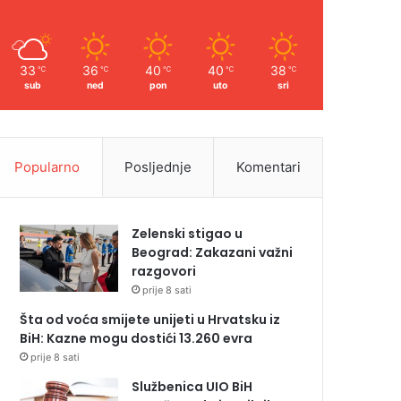
33
36
40
40
38
℃
℃
℃
℃
℃
sub
ned
pon
uto
sri
Popularno
Posljednje
Komentari
Zelenski stigao u
Beograd: Zakazani važni
razgovori
prije 8 sati
Šta od voća smijete unijeti u Hrvatsku iz
BiH: Kazne mogu dostići 13.260 evra
prije 8 sati
Službenica UIO BiH