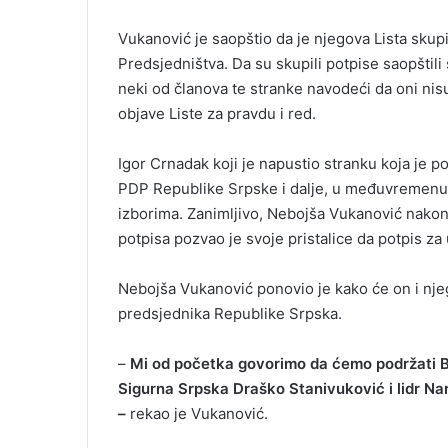
Vukanović je saopštio da je njegova Lista skup
Predsjedništva. Da su skupili potpise saopštili
neki od članova te stranke navodeći da oni nisu
objave Liste za pravdu i red.
Igor Crnadak koji je napustio stranku koja je 
PDP Republike Srpske i dalje, u međuvremenu 
izborima. Zanimljivo, Nebojša Vukanović nakon
potpisa pozvao je svoje pristalice da potpis z
Nebojša Vukanović ponovio je kako će on i nje
predsjednika Republike Srpska.
–
Mi od početka govorimo da ćemo podržati Bl
Sigurna Srpska Draško Stanivuković i lidr Na
–
rekao je Vukanović.