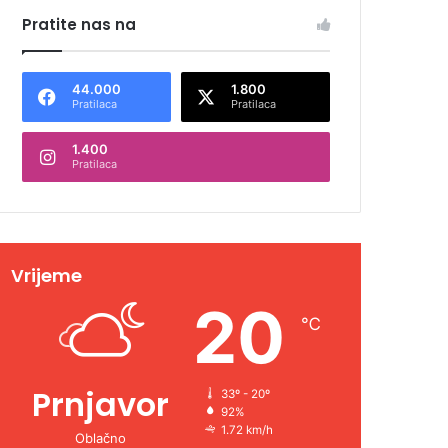
Pratite nas na
44.000
1.800
Pratilaca
Pratilaca
1.400
Pratilaca
Vrijeme
20
℃
Prnjavor
33º - 20º
92%
1.72 km/h
Oblačno