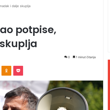
adak i dalje skuplja
ao potpise,
 skuplja
0
1 minut čitanja
ontakte
Odnoklassniki
Pocket