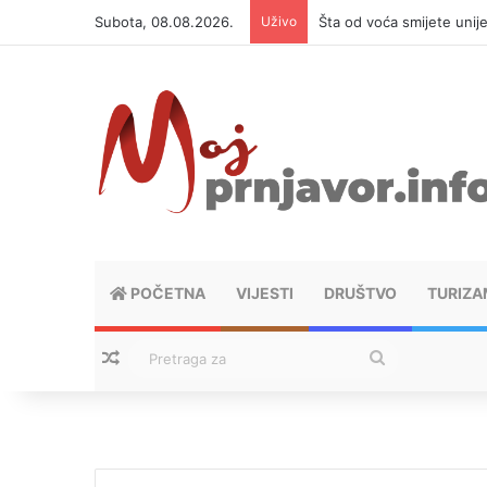
Subota, 08.08.2026.
Uživo
Šta od voća smijete unij
POČETNA
VIJESTI
DRUŠTVO
TURIZA
Nasumični tekstovi
Pretraga
za