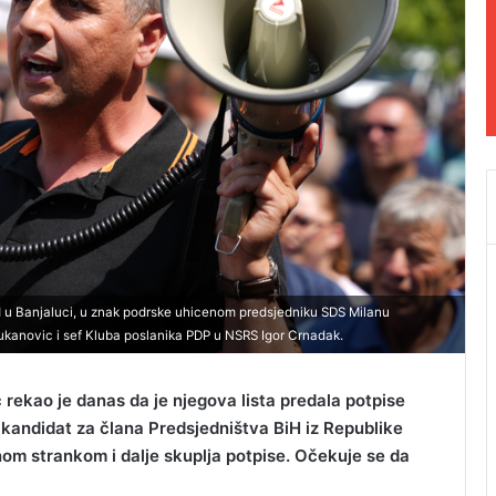
ud u Banjaluci, u znak podrske uhicenom predsjedniku SDS Milanu
 Vukanovic i sef Kluba poslanika PDP u NSRS Igor Crnadak.
 rekao je danas da je njegova lista predala potpise
ti kandidat za člana Predsjedništva BiH iz Republike
m strankom i dalje skuplja potpise. Očekuje se da