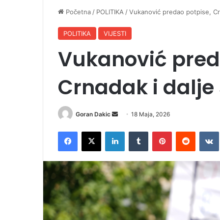
Početna
/
POLITIKA
/
Vukanović predao potpise, Crn
POLITIKA
VIJESTI
Vukanović pred
Crnadak i dalje
Goran Dakic
S
18 Maja, 2026
e
Facebook
X
LinkedIn
Tumblr
Pinterest
Reddit
VK
n
d
a
n
e
m
a