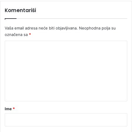
Komentariši
Vaša email adresa neće biti objavljivana.
Neophodna polja su
označena sa
*
K
o
m
e
n
t
a
r
Ime
*
*