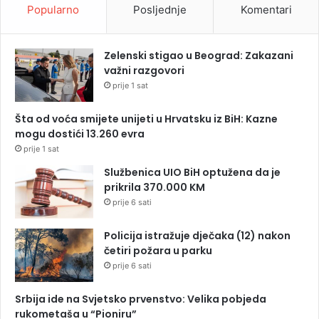
Popularno
Posljednje
Komentari
Zelenski stigao u Beograd: Zakazani
važni razgovori
prije 1 sat
Šta od voća smijete unijeti u Hrvatsku iz BiH: Kazne
mogu dostići 13.260 evra
prije 1 sat
Službenica UIO BiH optužena da je
prikrila 370.000 KM
prije 6 sati
Policija istražuje dječaka (12) nakon
četiri požara u parku
prije 6 sati
Srbija ide na Svjetsko prvenstvo: Velika pobjeda
rukometaša u “Pioniru”