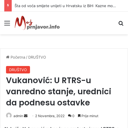
Šta od voća smijete unijeti u Hrvatsku iz BiH: Kazne mogu dostići 13.260 evra
Meni
P
Početna
/
DRUŠTVO
DRUŠTVO
Vukanović: U RTRS-u
vanredno stanje, urednici
da podnesu ostavke
admin
S
2 Novembra, 2022
0
Prije minut
e