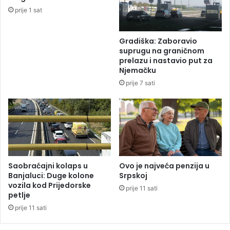
a
prije 1 sat
n
u
B
Gradiška: Zaboravio
a
suprugu na graničnom
n
prelazu i nastavio put za
j
Njemačku
o
prije 7 sati
j
L
u
c
i
Saobraćajni kolaps u
Ovo je najveća penzija u
Banjaluci: Duge kolone
Srpskoj
vozila kod Prijedorske
prije 11 sati
petlje
prije 11 sati