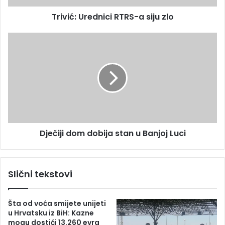
e
r
s
Trivić: Urednici RTRS-a siju zlo
e
u
d
n
D
i
j
c
e
i
č
R
i
T
j
R
i
S
d
-
o
Dječiji dom dobija stan u Banjoj Luci
a
m
s
d
i
o
j
b
Slični tekstovi
u
i
z
j
l
a
Šta od voća smijete unijeti
o
s
u Hrvatsku iz BiH: Kazne
t
mogu dostići 13.260 evra