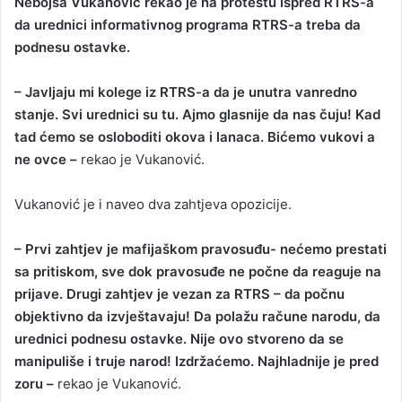
Nebojša Vukanović rekao je na protestu ispred RTRS-a
n
da urednici informativnog programa RTRS-a treba da
d
podnesu ostavke.
a
n
– Javljaju mi kolege iz RTRS-a da je unutra vanredno
e
stanje. Svi urednici su tu. Ajmo glasnije da nas čuju! Kad
m
a
tad ćemo se osloboditi okova i lanaca. Bićemo vukovi a
i
ne ovce –
rekao je Vukanović.
l
Vukanović je i naveo dva zahtjeva opozicije.
– Prvi zahtjev je mafijaškom pravosuđu- nećemo prestati
sa pritiskom, sve dok pravosuđe ne počne da reaguje na
prijave. Drugi zahtjev je vezan za RTRS – da počnu
objektivno da izvještavaju! Da polažu račune narodu, da
urednici podnesu ostavke. Nije ovo stvoreno da se
manipuliše i truje narod! Izdržaćemo. Najhladnije je pred
zoru –
rekao je Vukanović.