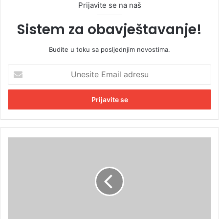
Prijavite se na naš
Sistem za obavještavanje!
Budite u toku sa posljednjim novostima.
U
n
e
s
i
t
e
E
T
m
r
a
i
i
v
l
i
a
ć
d
:
r
U