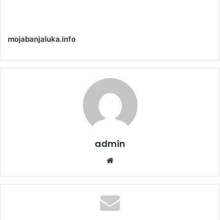
mojabanjaluka.info
admin
We
bsi
te