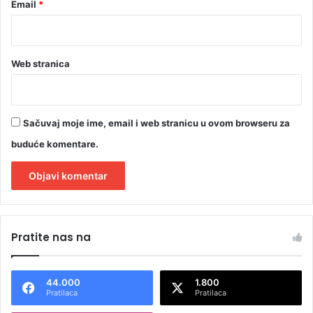
Email
*
Web stranica
Sačuvaj moje ime, email i web stranicu u ovom browseru za
buduće komentare.
A
l
Pratite nas na
t
e
44.000
1.800
r
Pratilaca
Pratilaca
n