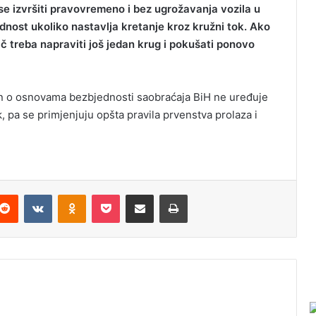
 se izvršiti pravovremeno i bez ugrožavanja vozila u
ednost ukoliko nastavlja kretanje kroz kružni tok. Ako
zač treba napraviti još jedan krug i pokušati ponovo
kon o osnovama bezbjednosti saobraćaja BiH ne uređuje
, pa se primjenjuju opšta pravila prvenstva prolaza i
Reddit
VKontakte
Odnoklassniki
Pocket
Podijeli putem Emaila
Odštampaj