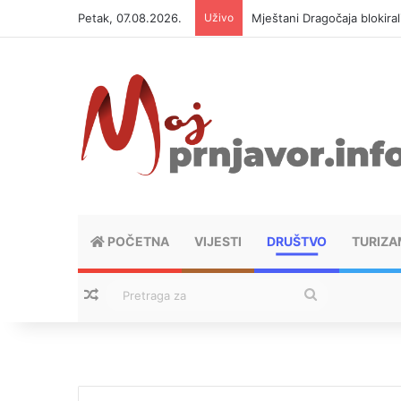
Petak, 07.08.2026.
Uživo
Mještani Dragočaja blokiral
POČETNA
VIJESTI
DRUŠTVO
TURIZA
Nasumični tekstovi
Pretraga
za