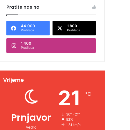
Pratite nas na
44.000
1.800
Pratilaca
Pratilaca
1.400
Pratilaca
Vrijeme
21
℃
Prnjavor
36º - 21º
52%
1.81 km/h
Vedro