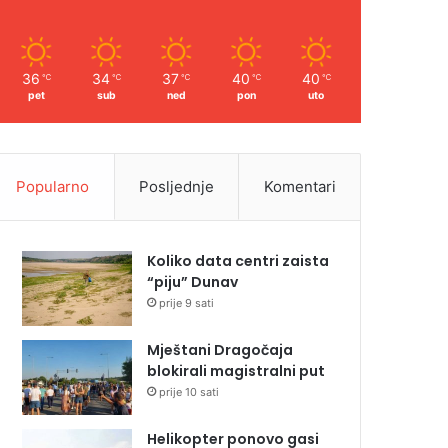
36
34
37
40
40
℃
℃
℃
℃
℃
pet
sub
ned
pon
uto
Popularno
Posljednje
Komentari
Koliko data centri zaista
“piju” Dunav
prije 9 sati
Mještani Dragočaja
blokirali magistralni put
prije 10 sati
Helikopter ponovo gasi