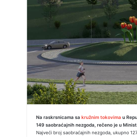
i
l
Na raskrsnicama sa
kružnim tokovima
u Repub
149 saobraćajnih nezgoda, rečeno je u Minist
Najveći broj saobraćajnih nezgoda, ukupno 127