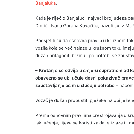
Banjaluka
.
Kada je riječ o Banjaluci, najveći broj udesa de
Dimić i Ivana Gorana Kovačića, naveli su iz MU
Podsjetili su da osnovna pravila u kružnom t
vozila koja se već nalaze u kružnom toku imaju 
dužan prilagoditi brzinu i po potrebi se zaustavi
– Kretanje se odvija u smjeru suprotnom od ka
obavezno se uključuje desni pokazivač pravca
zaustavljanje osim u slučaju potrebe –
napome
Vozač je dužan propustiti pješake na obilježe
Prema osnovnim pravilima prestrojavanja u kru
isključenje, lijeva se koristi za dalje izlaze ili 