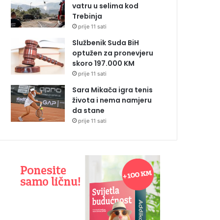
vatru u selima kod
Trebinja
prije 11 sati
Službenik Suda BiH
optužen za pronevjeru
skoro 197.000 KM
prije 11 sati
Sara Mikača igra tenis
života i nema namjeru
da stane
prije 11 sati