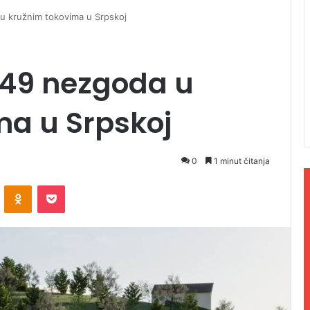
u kružnim tokovima u Srpskoj
149 nezgoda u
ma u Srpskoj
0
1 minut čitanja
ontakte
Odnoklassniki
Pocket