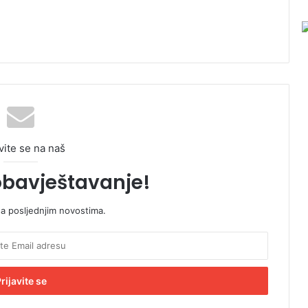
vite se na naš
obavještavanje!
sa posljednjim novostima.