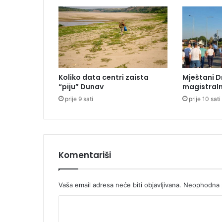
Koliko data centri zaista
Mještani D
“piju” Dunav
magistraln
prije 9 sati
prije 10 sati
Komentariši
Vaša email adresa neće biti objavljivana.
Neophodna p
K
o