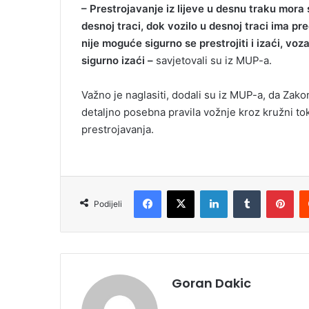
– Prestrojavanje iz lijeve u desnu traku mora
desnoj traci, dok vozilo u desnoj traci ima pr
nije moguće sigurno se prestrojiti i izaći, vo
sigurno izaći –
savjetovali su iz MUP-a.
Važno je naglasiti, dodali su iz MUP-a, da Za
detaljno posebna pravila vožnje kroz kružni tok
prestrojavanja.
Facebook
X
LinkedIn
Tumblr
Pinterest
Podijeli
Goran Dakic