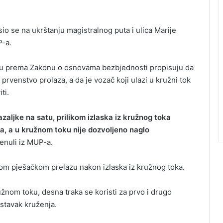
sio se na ukrštanju magistralnog puta i ulica Marije
P-a.
oku prema Zakonu o osnovama bezbjednosti propisuju da
prvenstvo prolaza, a da je vozač koji ulazi u kružni tok
ti.
zaljke na satu, prilikom izlaska iz kružnog toka
, a u kružnom toku nije dozvoljeno naglo
nuli iz MUP-a.
nom pješačkom prelazu nakon izlaska iz kružnog toka.
žnom toku, desna traka se koristi za prvo i drugo
nastavak kruženja.