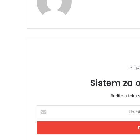
Prija
Sistem za 
Budite u toku 
U
n
e
s
i