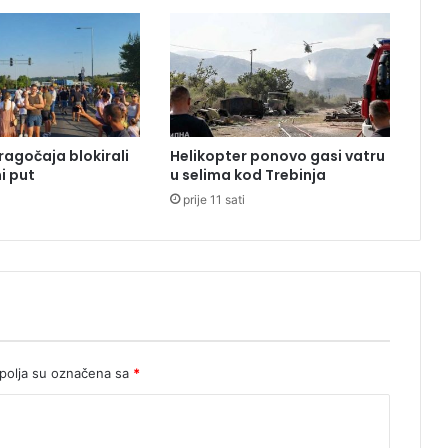
n
u
d
e
s
a
:
ragočaja blokirali
Helikopter ponovo gasi vatru
S
i put
u selima kod Trebinja
n
prije 11 sati
o
s
i
m
s
v
u
o
d
olja su označena sa
*
g
o
v