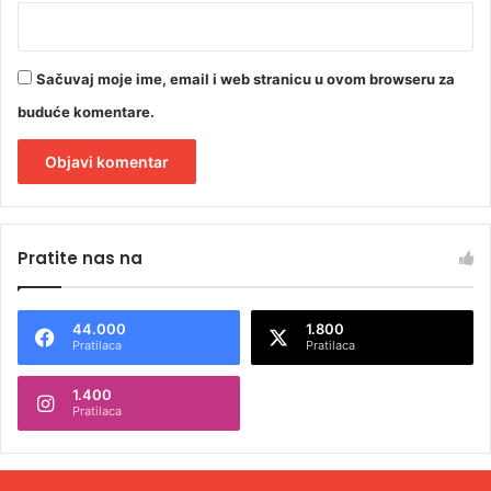
Sačuvaj moje ime, email i web stranicu u ovom browseru za
buduće komentare.
A
l
Pratite nas na
t
e
44.000
1.800
r
Pratilaca
Pratilaca
n
1.400
a
Pratilaca
t
i