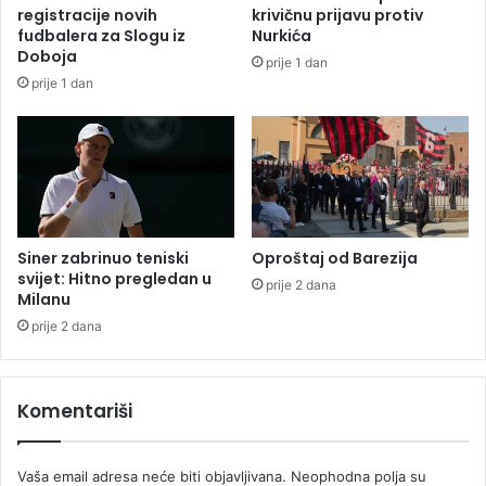
i
k
registracije novih
krivičnu prijavu protiv
n
n
fudbalera za Slogu iz
Nurkića
a
j
Doboja
prije 1 dan
j
i
prije 1 dan
b
g
o
u
l
u
j
P
i
r
u
n
j
j
u
a
Siner zabrinuo teniski
Oproštaj od Barezija
n
svijet: Hitno pregledan u
v
prije 2 dana
Milanu
i
o
o
r
prije 2 dana
r
u
s
k
Komentariši
o
j
i
Vaša email adresa neće biti objavljivana.
Neophodna polja su
s