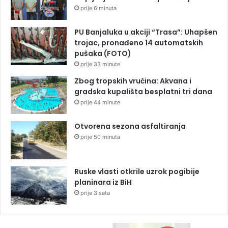
prije 6 minuta
PU Banjaluka u akciji “Trasa”: Uhapšen
trojac, pronađeno 14 automatskih
pušaka (FOTO)
prije 33 minute
Zbog tropskih vrućina: Akvana i
gradska kupališta besplatni tri dana
prije 44 minute
Otvorena sezona asfaltiranja
prije 50 minuta
Ruske vlasti otkrile uzrok pogibije
planinara iz BiH
prije 3 sata