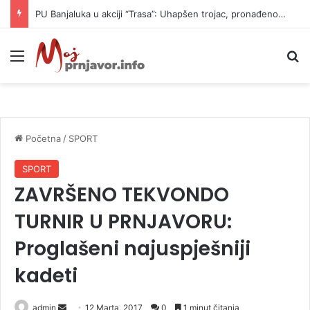
PU Banjaluka u akciji “Trasa”: Uhapšen trojac, pronađeno 14 automatskih pušaka (FOTO)
Meni
P
Početna
/
SPORT
SPORT
ZAVRŠENO TEKVONDO
TURNIR U PRNJAVORU:
Proglašeni najuspješniji
kadeti
admin
S
12 Marta, 2017
0
1 minut čitanja