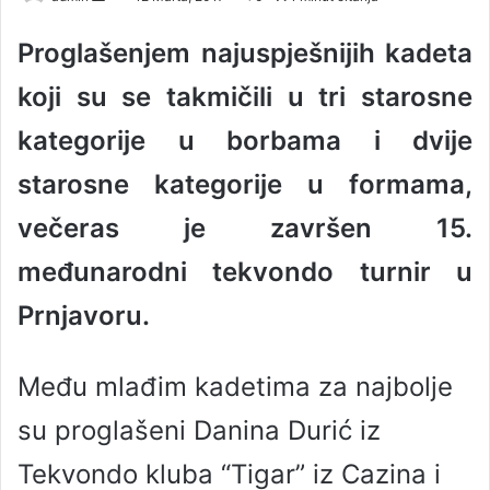
e
Proglašenjem najuspješnijih kadeta
n
d
koji su se takmičili u tri starosne
a
n
kategorije u borbama i dvije
e
starosne kategorije u formama,
m
a
večeras je završen 15.
i
l
međunarodni tekvondo turnir u
Prnjavoru.
Među mlađim kadetima za najbolje
su proglašeni Danina Durić iz
Tekvondo kluba “Tigar” iz Cazina i