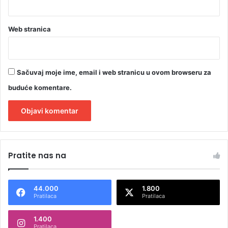
Web stranica
Sačuvaj moje ime, email i web stranicu u ovom browseru za
buduće komentare.
A
l
Pratite nas na
t
e
44.000
1.800
r
Pratilaca
Pratilaca
n
1.400
a
Pratilaca