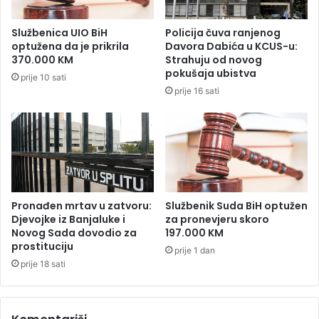
'
p
'
r
Službenica UIO BiH
Policija čuva ranjenog
G
a
optužena da je prikrila
Davora Dabića u KCUS-u:
r
v
370.000 KM
Strahuju od novog
o
i
pokušaja ubistva
prije 10 sati
b
l
prije 16 sati
a
i
r
h
e
a
'
o
'
s
u
P
r
Pronađen mrtav u zatvoru:
Službenik Suda BiH optužen
n
Djevojke iz Banjaluke i
za pronevjeru skoro
Novog Sada dovodio za
197.000 KM
j
prostituciju
a
prije 1 dan
v
prije 18 sati
o
r
u