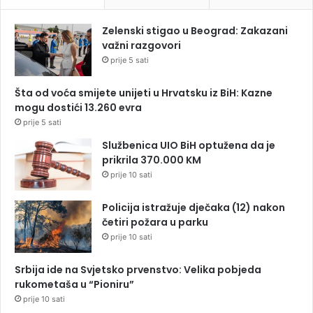
Zelenski stigao u Beograd: Zakazani
važni razgovori
prije 5 sati
Šta od voća smijete unijeti u Hrvatsku iz BiH: Kazne
mogu dostići 13.260 evra
prije 5 sati
Službenica UIO BiH optužena da je
prikrila 370.000 KM
prije 10 sati
Policija istražuje dječaka (12) nakon
četiri požara u parku
prije 10 sati
Srbija ide na Svjetsko prvenstvo: Velika pobjeda
rukometaša u “Pioniru”
prije 10 sati