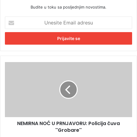
Budite u toku sa posljednjim novostima.
U
n
e
s
i
t
e
E
N
m
E
a
M
i
I
l
R
a
N
d
A
r
N
e
O
s
NEMIRNA NOĆ U PRNJAVORU: Policija čuva
Ć
u
''Grobare''
U
P