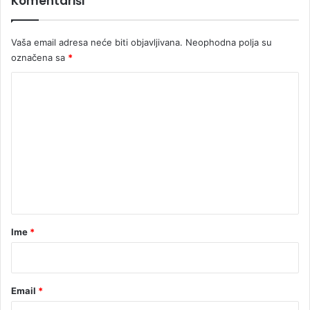
Komentariši
Vaša email adresa neće biti objavljivana.
Neophodna polja su
označena sa
*
K
o
m
e
n
t
a
r
Ime
*
*
Email
*