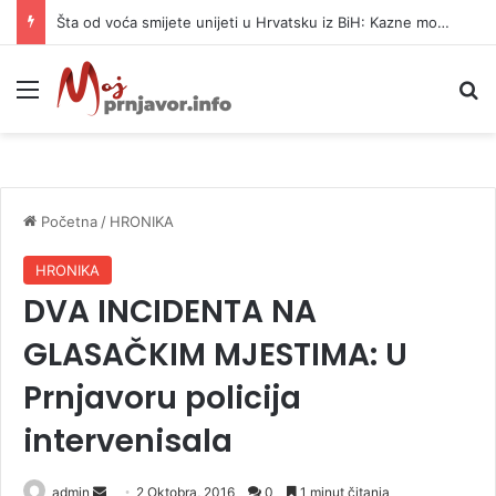
Šta od voća smijete unijeti u Hrvatsku iz BiH: Kazne mogu dostići 13.260 evra
Meni
P
Početna
/
HRONIKA
HRONIKA
DVA INCIDENTA NA
GLASAČKIM MJESTIMA: U
Prnjavoru policija
intervenisala
admin
S
2 Oktobra, 2016
0
1 minut čitanja