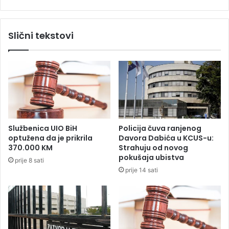
A
N
A
Slični tekstovi
G
L
A
S
A
Č
K
I
M
Službenica UIO BiH
Policija čuva ranjenog
M
optužena da je prikrila
Davora Dabića u KCUS-u:
J
370.000 KM
Strahuju od novog
E
pokušaja ubistva
prije 8 sati
S
prije 14 sati
T
I
M
A
:
U