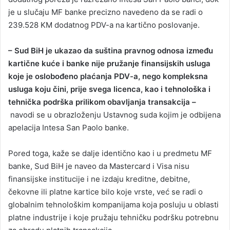
je u slučaju MF banke precizno navedeno da se radi o
239.528 KM dodatnog PDV-a na kartično poslovanje.
– Sud BiH je ukazao da suština pravnog odnosa između
kartične kuće i banke nije pružanje finansijskih usluga
koje je oslobođeno plaćanja PDV-a, nego kompleksna
usluga koju čini, prije svega licenca, kao i tehnološka i
tehnička podrška prilikom obavljanja transakcija –
navodi se u obrazloženju Ustavnog suda kojim je odbijena
apelacija Intesa San Paolo banke.
Pored toga, kaže se dalje identično kao i u predmetu MF
banke, Sud BiH je naveo da Mastercard i Visa nisu
finansijske institucije i ne izdaju kreditne, debitne,
čekovne ili platne kartice bilo koje vrste, već se radi o
globalnim tehnološkim kompanijama koja posluju u oblasti
platne industrije i koje pružaju tehničku podršku potrebnu