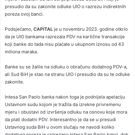
presudio da su zakonite odluke UIO o razrezu indirektnih
poreza ovoj banci.
Podsjećamo,
CAPITAL
je u novembru 2023. godine otkrio
da je UIO bankama razrezala PDV na kartične transakcije
koji banke do tada nisu plaćale u ukupnom iznosu od 43
miliona maraka.
Banke su se žalile na odluku o obračunu dodatnog PDV-a,
ali Sud BiH je stao na stranu UIO i presudio da su te odluke
zakonite.
Intesa San Paolo banka nakon toga je podnijela apelaciju
Ustavnom sudu kojom je tražila da izrekne privremenu
mjeru i obustavi od izvršenja odluku na osnovu koje mora
da plati dodatni PDV. Interesantno je da se u presudi
Ustavnog suda BiH u ovom slučaju ne navodi koliko
dodatnog poreza je razrezano Intesa San Paolo banci, dok