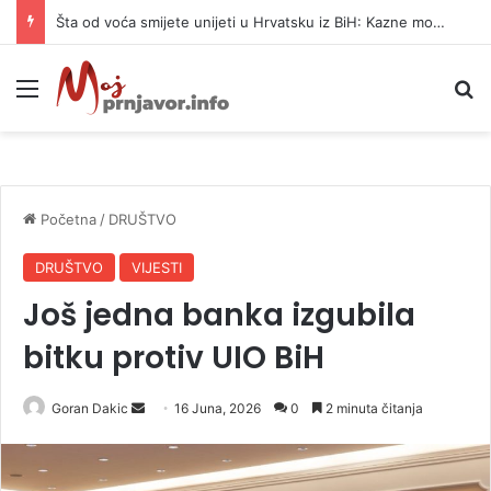
Šta od voća smijete unijeti u Hrvatsku iz BiH: Kazne mogu dostići 13.260 evra
Meni
P
Početna
/
DRUŠTVO
DRUŠTVO
VIJESTI
Još jedna banka izgubila
bitku protiv UIO BiH
Goran Dakic
S
16 Juna, 2026
0
2 minuta čitanja
e
n
d