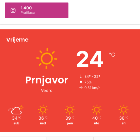
1.400
a
Pratilaca
t
i
v
Vrijeme
e
24
℃
:
Prnjavor
34º - 22º
75%
0.51 km/h
Vedro
34
36
39
40
38
℃
℃
℃
℃
℃
sub
ned
pon
uto
sri