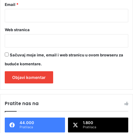
Email
*
Web stranica
Sačuvaj moje ime, email i web stranicu u ovom browseru za
buduće komentare.
A
l
Pratite nas na
t
e
44.000
1.800
r
Pratilaca
Pratilaca
n