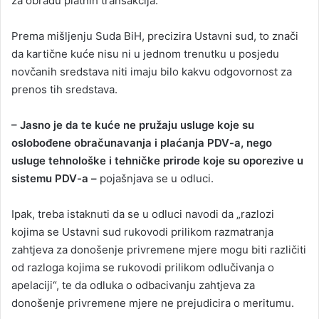
za obradu platnih transakcija.
Prema mišljenju Suda BiH, precizira Ustavni sud, to znači
da kartične kuće nisu ni u jednom trenutku u posjedu
novčanih sredstava niti imaju bilo kakvu odgovornost za
prenos tih sredstava.
– Jasno je da te kuće ne pružaju usluge koje su
oslobođene obračunavanja i plaćanja PDV-a, nego
usluge tehnološke i tehničke prirode koje su oporezive u
sistemu PDV-a –
pojašnjava se u odluci.
Ipak, treba istaknuti da se u odluci navodi da „razlozi
kojima se Ustavni sud rukovodi prilikom razmatranja
zahtjeva za donošenje privremene mjere mogu biti različiti
od razloga kojima se rukovodi prilikom odlučivanja o
apelaciji“, te da odluka o odbacivanju zahtjeva za
donošenje privremene mjere ne prejudicira o meritumu.