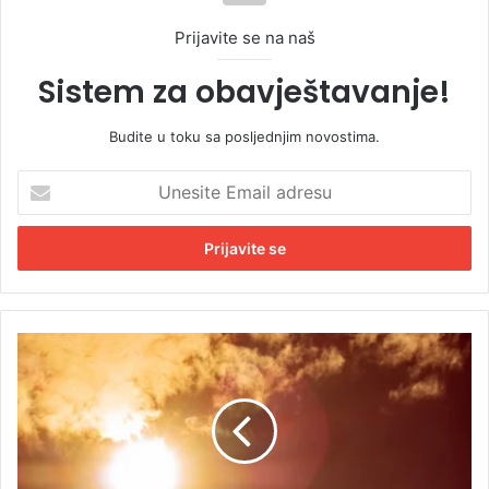
Prijavite se na naš
Sistem za obavještavanje!
Budite u toku sa posljednjim novostima.
U
n
e
s
i
t
e
E
S
m
t
a
i
i
ž
l
e
a
p
d
r