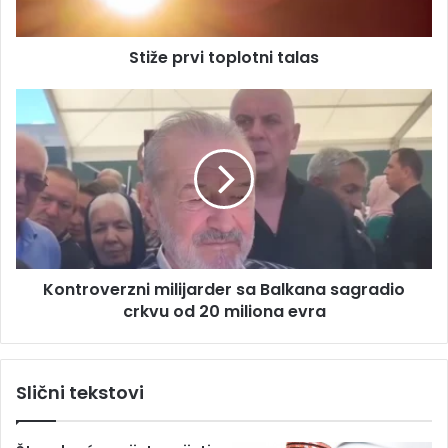
r
v
e
i
s
Stiže prvi toplotni talas
t
u
o
p
K
l
o
o
n
t
t
n
r
i
o
t
v
a
e
l
r
Kontroverzni milijarder sa Balkana sagradio
a
z
s
crkvu od 20 miliona evra
n
i
m
i
Slični tekstovi
l
i
j