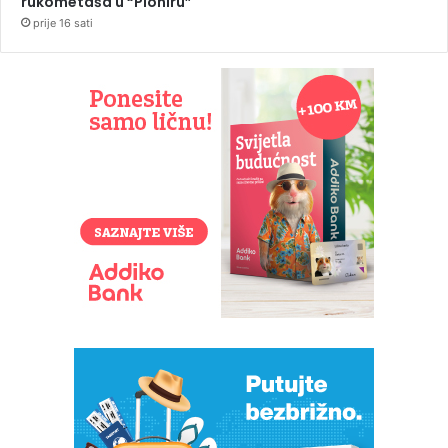
rukometaša u “Pioniru”
prije 16 sati