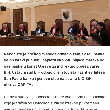
a
n
e
m
a
i
l
Nakon što je prošlog mjeseca odbacio zahtjev MF banke
da obustavi prinudnu naplatu oko 240 hiljada maraka od
ove banke u korist Uprave za indirektno oporezivanje
BiH, Ustavni sud BiH odbacio je istovjetan zahtjev Intesa
San Paolo banke i ponovo stao na stranu UIO BiH,
otkriva CAPITAL.
Ustavni sud BiH je odbacio zahtjev Intesa San Paolo banke
koja je tražila od Ustavnog suda da izrekne privremenu
mjeru i zaustavi od izvršenja presudu Suda BiH koji je