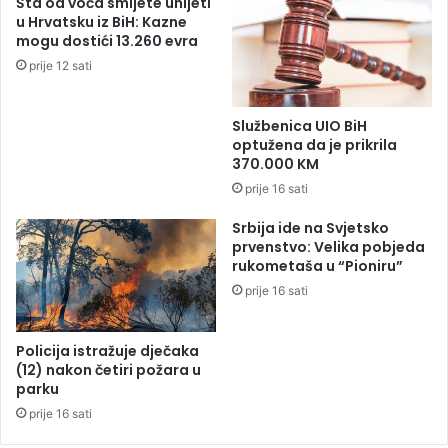
Šta od voća smijete unijeti
a
u Hrvatsku iz BiH: Kazne
r
mogu dostići 13.260 evra
d
prije 12 sati
e
r
s
Službenica UIO BiH
a
optužena da je prikrila
B
370.000 KM
a
prije 16 sati
l
k
Srbija ide na Svjetsko
a
prvenstvo: Velika pobjeda
n
rukometaša u “Pioniru”
a
prije 16 sati
s
a
g
Policija istražuje dječaka
r
(12) nakon četiri požara u
a
parku
d
prije 16 sati
i