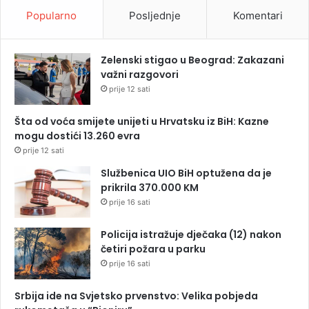
Popularno
Posljednje
Komentari
Zelenski stigao u Beograd: Zakazani
važni razgovori
prije 12 sati
Šta od voća smijete unijeti u Hrvatsku iz BiH: Kazne
mogu dostići 13.260 evra
prije 12 sati
Službenica UIO BiH optužena da je
prikrila 370.000 KM
prije 16 sati
Policija istražuje dječaka (12) nakon
četiri požara u parku
prije 16 sati
Srbija ide na Svjetsko prvenstvo: Velika pobjeda