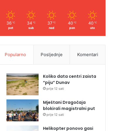
36
34
37
40
40
℃
℃
℃
℃
℃
pet
sub
ned
pon
uto
Popularno
Posljednje
Komentari
Koliko data centri zaista
“piju” Dunav
prije 12 sati
Mještani Dragočaja
blokirali magistralni put
prije 12 sati
Helikopter ponovo gasi