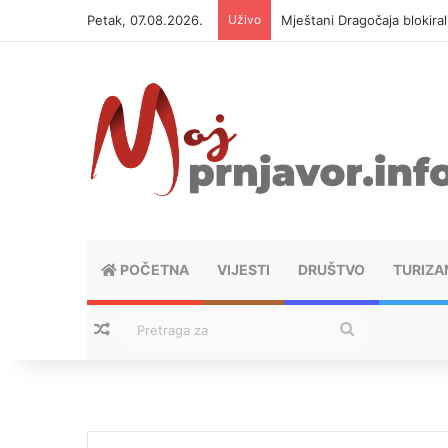
Petak, 07.08.2026.
Uživo
Mještani Dragočaja blokiral
POČETNA
VIJESTI
DRUŠTVO
TURIZA
Nasumični tekstovi
Pretraga
za