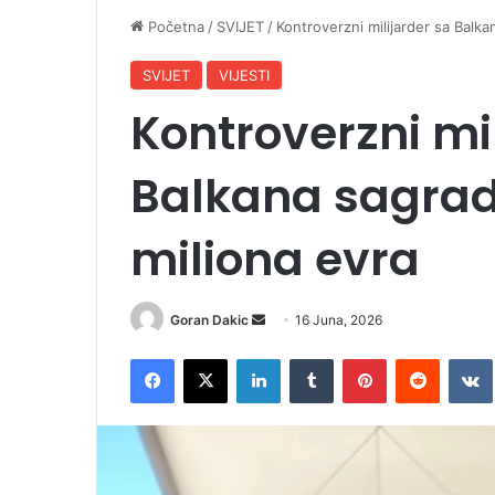
Početna
/
SVIJET
/
Kontroverzni milijarder sa Balk
SVIJET
VIJESTI
Kontroverzni mi
Balkana sagrad
miliona evra
Goran Dakic
S
16 Juna, 2026
e
Facebook
X
LinkedIn
Tumblr
Pinterest
Reddit
VK
n
d
a
n
e