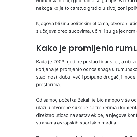
Rumunski mediji godinama su ga opisivali kao čov
nekoga ko je to carstvo gradio u sivoj zoni poli
Njegova blizina političkim elitama, otvoreni utic
slučajeva pred sudovima, učinili su ga jednom 
Kako je promijenio rum
Kada je 2003. godine postao finansijer, a ubrzo 
korijena je promjenio odnos snaga u rumunsko
stabilnost klubu, već i potpuno drugačiji model
prostorima.
Od samog početka Bekali je bio mnogo više od v
ulazi u otvorene sukobe sa trenerima i koment
direktno uticao na sastav ekipe, a njegove kon
stranama evropskih sportskih medija.