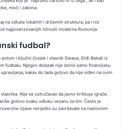
jeka koji je “napravio carstvo ni iz čega”, ali i kao
tike, moći i zakona.
aj na odluke lokalnih i državnih struktura, pa i niz
od najpolarizovanijih ličnosti moderne Rumunije.
unski fudbal?
potom i ključni čovjek i vlasnik Steaue, Điđi Bekali iz
m fudbalu. Njegov dolazak nije donio samo finansijsku
 upravljanja, kakav do tada gotovo da nije viđen na ovim
lasnika. Nije se ustručavao da javno kritikuje igrače,
ariše gotovo svaku odluku vezanu za tim. Često je
troverzne izjave nerijetko su završavale na naslovnim