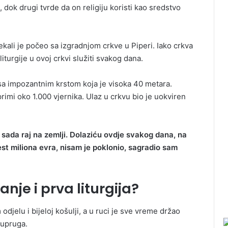
 dok drugi tvrde da on religiju koristi kao sredstvo
kali je počeo sa izgradnjom crkve u Piperi. Iako crkva
turgije u ovoj crkvi služiti svakog dana.
sa impozantnim krstom koja je visoka 40 metara.
primi oko 1.000 vjernika. Ulaz u crkvu bio јe uokviren
 sada raj na zemlji. Dolaziću ovdje svakog dana, na
 šest miliona evra, nisam je poklonio, sagradio sam
nje i prva liturgija?
odjelu i bijeloj košulji, a u ruci je sve vreme držao
supruga.