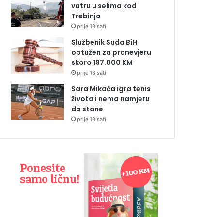
vatru u selima kod
Trebinja
prije 13 sati
Službenik Suda BiH
optužen za pronevjeru
skoro 197.000 KM
prije 13 sati
Sara Mikača igra tenis
života i nema namjeru
da stane
prije 13 sati