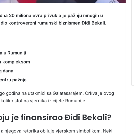
dna 20 miliona evra privukla je pažnju mnogih u
adio kontroverzni rumunski biznismen Điđi Bekali.
a u Rumuniji
ra kompleksom
og dana
entru pažnje
ogo godina na utakmici sa Galatasarajem. Crkva je ovog
oliko stotina vjernika iz cijele Rumunije.
ju je finansirao Điđi Bekali?
, a njegova retorika obiluje vjerskom simbolikom. Neki