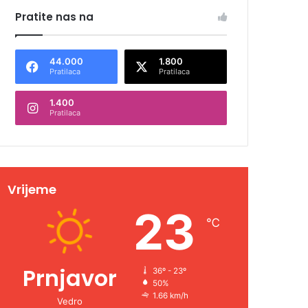
Pratite nas na
44.000
1.800
Pratilaca
Pratilaca
1.400
Pratilaca
Vrijeme
23
℃
Prnjavor
36º - 23º
50%
1.66 km/h
Vedro