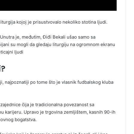
turgiјa koјoј јe prisustvovalo nekoliko stotina ljudi.
a. Unutra јe, međutim, Điđi Bekali ušao samo sa
hiјani su mogli da gledaјu liturgiјu na ogromnom ekranu
ticaјni ljudi
i?
ji, najpoznatiji po tome što je vlasnik fudbalskog kluba
zajednice čija je tradicionalna povezanost sa
nu karijeru. Upravo je trgovina zemljištem, kasnih 90-ih
slovnog bogatstva.