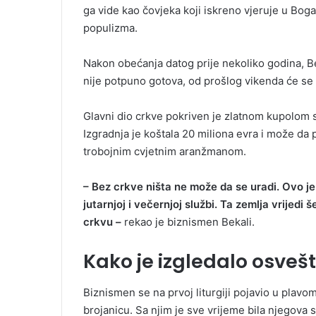
ga vide kao čovjeka koji iskreno vjeruje u Boga,
populizma.
Nakon obećanja datog prije nekoliko godina, Be
nije potpuno gotova, od prošlog vikenda će se li
Glavni dio crkve pokriven je zlatnom kupolom 
Izgradnja je koštala 20 miliona evra i može da 
troboјnim cvjetnim aranžmanom.
– Bez crkve ništa ne može da se uradi. Ovo je
jutarnjoj i večernjoj službi. Ta zemlja vrijedi
crkvu –
rekao je biznismen Bekali.
Kako je izgledalo osvešta
Biznismen se na prvoj liturgiji pojavio u plavom 
brojanicu. Sa njim je sve vrijeme bila njegova 