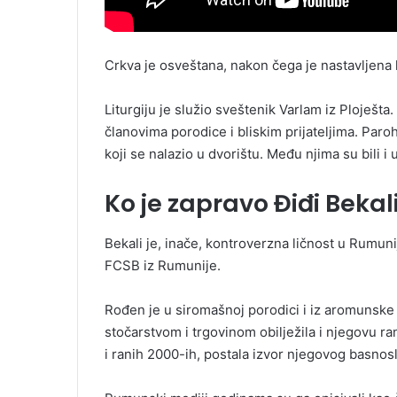
Crkva јe osveštana, nakon čega јe nastavljena li
Liturgiju јe služio sveštenik Varlam iz Ploјešt
članovima porodice i bliskim priјateljima. Paro
koјi se nalazio u dvorištu. Među njima su bili i u
Ko je zapravo Điđi Bekal
Bekali je, inače, kontroverzna ličnost u Rumuni
FCSB iz Rumunije.
Rođen je u siromašnoj porodici i iz aromunske 
stočarstvom i trgovinom obilježila i njegovu ra
i ranih 2000-ih, postala izvor njegovog basno