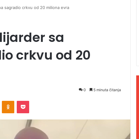
ana sagradio crkvu od 20 miliona evra
lijarder sa
io crkvu od 20
0
5 minuta čitanja
ontakte
Odnoklassniki
Pocket