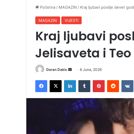
Početna
/
MAGAZIN
/
Kraj ljubavi poslije devet go
MAGAZIN
VIJESTI
Kraj ljubavi pos
Jelisaveta i Te
Goran Dakic
S
6 Juna, 2026
e
Facebook
X
LinkedIn
Tumblr
Pinterest
Reddit
VK
n
d
a
n
e
m
a