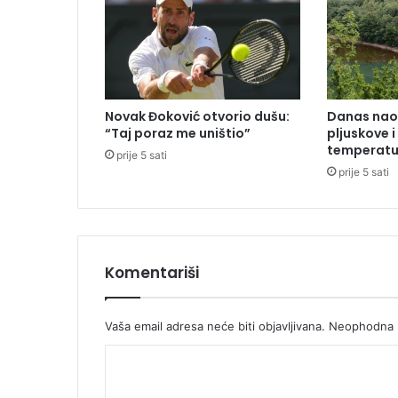
e
n
n
a
a
u
Novak Đoković otvorio dušu:
Danas naob
s
“Taj poraz me uništio”
pljuskove i
t
temperatu
prije 5 sati
r
prije 5 sati
i
j
s
k
o
m
Komentariši
p
a
r
Vaša email adresa neće biti objavljivana.
Neophodna p
k
K
i
n
o