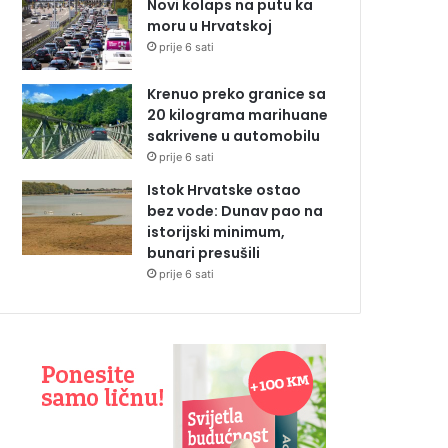
Novi kolaps na putu ka
moru u Hrvatskoj
prije 6 sati
Krenuo preko granice sa
20 kilograma marihuane
sakrivene u automobilu
prije 6 sati
Istok Hrvatske ostao
bez vode: Dunav pao na
istorijski minimum,
bunari presušili
prije 6 sati