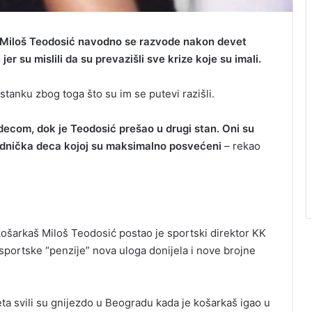
š Miloš Teodosić navodno se razvode nakon devet
er su mislili da su prevazišli sve krize koje su imali.
stanku zbog toga što su im se putevi razišli.
decom, dok je Teodosić prešao u drugi stan. Oni su
ajednička deca kojoj su maksimalno posvećeni
– rekao
košarkaš Miloš Teodosić postao je sportski direktor KK
sportske “penzije” nova uloga donijela i nove brojne
eta svili su gnijezdo u Beogradu kada je košarkaš igao u