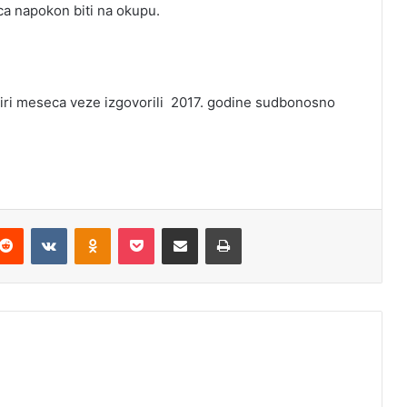
ca napokon biti na okupu.
tiri meseca veze izgovorili 2017. godine sudbonosno
Reddit
VKontakte
Odnoklassniki
Pocket
Podijeli putem Emaila
Odštampaj