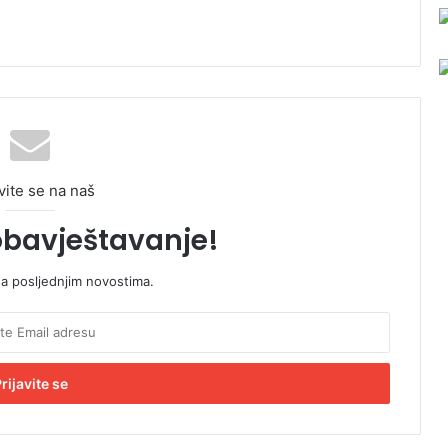
vite se na naš
obavještavanje!
sa posljednjim novostima.