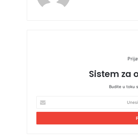
Prija
Sistem za 
Budite u toku 
U
n
e
s
i
t
e