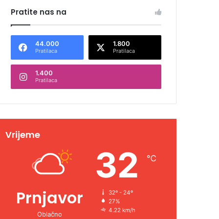
Pratite nas na
44.000
1.800
Pratilaca
Pratilaca
1.400
Pratilaca
Vrijeme
32
℃
Prnjavor
32º - 24º
27%
4.22 km/h
Oblačno