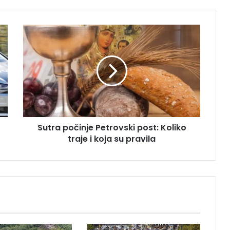
S
u
t
r
a
p
o
č
i
Sutra počinje Petrovski post: Koliko
n
traje i koja su pravila
j
e
P
e
t
r
o
v
s