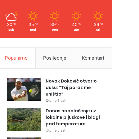
30
35
39
40
36
℃
℃
℃
℃
℃
sub
ned
pon
uto
sri
Popularno
Posljednje
Komentari
Novak Đoković otvorio
dušu: “Taj poraz me
uništio”
prije 5 sati
Danas naoblačenje uz
lokalne pljuskove i blagi
pad temperature
prije 5 sati