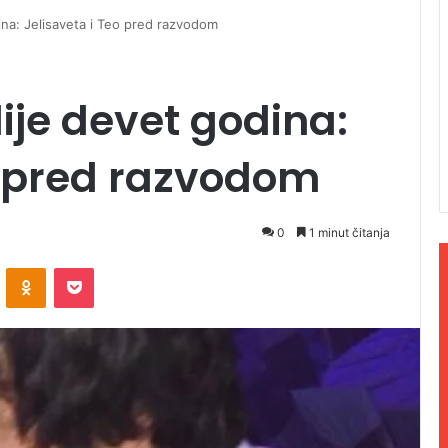
dina: Jelisaveta i Teo pred razvodom
lije devet godina:
o pred razvodom
0
1 minut čitanja
ontakte
Odnoklassniki
Pocket