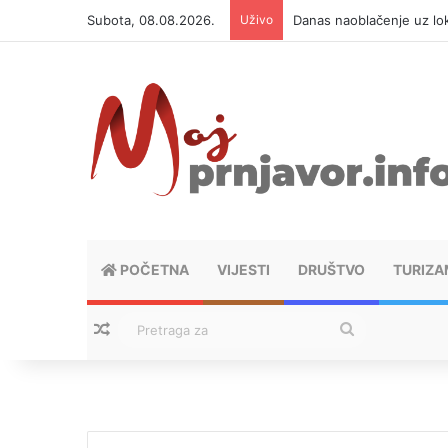
Subota, 08.08.2026.
Uživo
Danas naoblačenje uz lok
POČETNA
VIJESTI
DRUŠTVO
TURIZA
Nasumični tekstovi
Pretraga
za