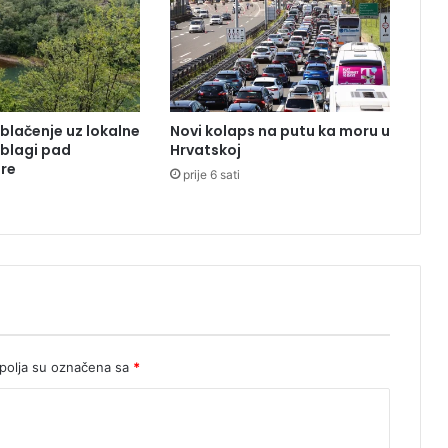
k
i
p
o
s
t
lačenje uz lokalne
Novi kolaps na putu ka moru u
:
 blagi pad
Hrvatskoj
K
re
prije 6 sati
o
l
i
k
o
t
r
a
j
e
olja su označena sa
*
i
k
o