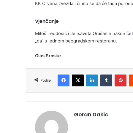
KK Crvena zvezda i činilo se da će tada porodi
Vjenčanje
Miloš Teodosić i Jelisaveta Orašanin nakon če
„da“ u jednom beogradskom restoranu.
Glas Srpske
Facebook
X
LinkedIn
Tumblr
Pinterest
Podijeli
Goran Dakic