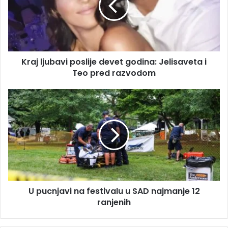
l
l
a
j
d
u
r
b
e
a
s
Kraj ljubavi poslije devet godina: Jelisaveta i
v
u
Teo pred razvodom
i
p
o
U
s
p
l
u
i
c
j
n
e
j
d
a
e
v
v
i
e
U pucnjavi na festivalu u SAD najmanje 12
n
t
ranjenih
a
g
f
o
e