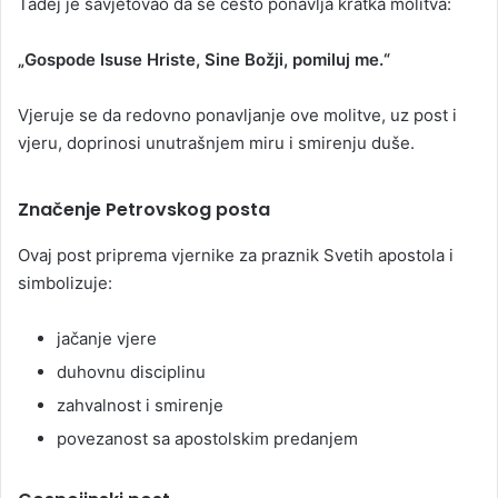
Tadej je savjetovao da se često ponavlja kratka molitva:
„Gospode Isuse Hriste, Sine Božji, pomiluj me.“
Vjeruje se da redovno ponavljanje ove molitve, uz post i
vjeru, doprinosi unutrašnjem miru i smirenju duše.
Značenje Petrovskog posta
Ovaj post priprema vjernike za praznik Svetih apostola i
simbolizuje:
jačanje vjere
duhovnu disciplinu
zahvalnost i smirenje
povezanost sa apostolskim predanjem