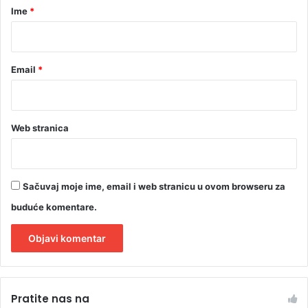
r
Ime
*
*
Email
*
Web stranica
Sačuvaj moje ime, email i web stranicu u ovom browseru za
buduće komentare.
A
l
Pratite nas na
t