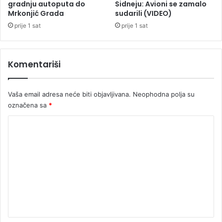
e
r
gradnju autoputa do
Sidneju: Avioni se zamalo
d
a
Mrkonjić Grada
sudarili (VIDEO)
r
n
prije 1 sat
prije 1 sat
a
j
z
e
v
n
Komentariši
o
i
d
h
o
Vaša email adresa neće biti objavljivana.
Neophodna polja su
m
označena sa
*
K
o
m
e
n
t
a