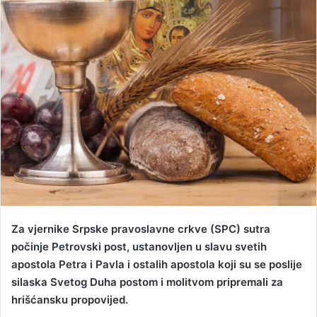
a
n
e
m
a
i
l
Za vjernike Srpske pravoslavne crkve (SPC) sutra
počinje Petrovski post, ustanovljen u slavu svetih
apostola Petra i Pavla i ostalih apostola koji su se poslije
silaska Svetog Duha postom i molitvom pripremali za
hrišćansku propovijed.