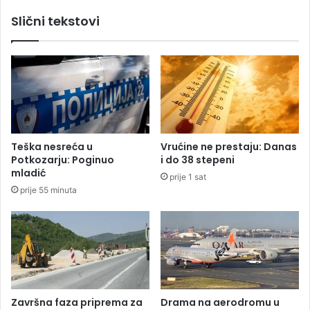
d
s
Slični tekstovi
i
t
n
i
a
v
:
a
J
l
e
u
l
u
i
S
s
A
Teška nesreća u
Vrućine ne prestaju: Danas
a
D
Potkozarju: Poginuo
i do 38 stepeni
v
n
mladić
prije 1 sat
e
a
prije 55 minuta
t
j
a
m
i
a
T
n
e
j
o
e
p
1
r
2
Završna faza priprema za
Drama na aerodromu u