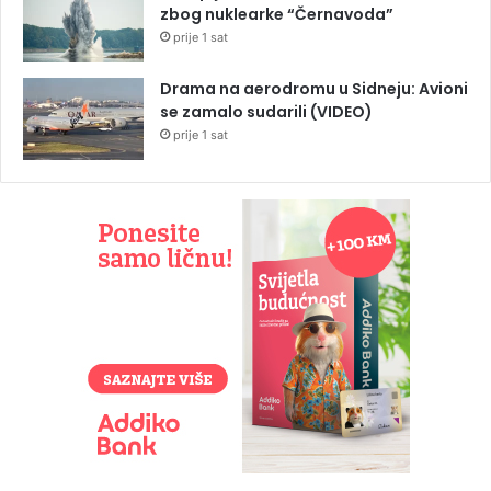
zbog nuklearke “Černavoda”
prije 1 sat
Drama na aerodromu u Sidneju: Avioni
se zamalo sudarili (VIDEO)
prije 1 sat