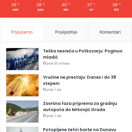
35
38
40
37
36
℃
℃
℃
℃
℃
ned
pon
uto
sri
čet
Popularno
Posljednje
Komentari
Teška nesreća u Potkozarju: Poginuo
mladić
prije 55 minuta
Vrućine ne prestaju: Danas i do 38
stepeni
prije 1 sat
Završna faza priprema za gradnju
autoputa do Mrkonjić Grada
prije 1 sat
Potopljene četiri barže na Dunavu