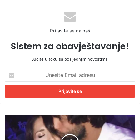
Prijavite se na naš
Sistem za obavještavanje!
Budite u toku sa posljednjim novostima.
U
n
e
s
i
t
e
E
K
m
r
a
a
i
j