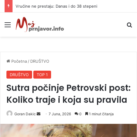
Završna faza priprema za gradnju autoputa do Mrkonjić Grada
Meni
P
Početna
/
DRUŠTVO
DRUŠTVO
TOP 1
Sutra počinje Petrovski post:
Koliko traje i koja su pravila
Goran Dakic
S
7 Juna, 2026
0
1 minut čitanja
e
n
d