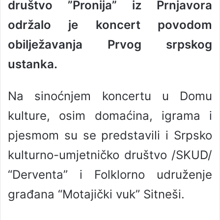
društvo ”Pronija” iz Prnjavora
a
n
održalo je koncert povodom
e
obilježavanja Prvog srpskog
m
a
ustanka.
i
l
Na sinoćnjem koncertu u Domu
kulture, osim domaćina, igrama i
pjesmom su se predstavili i Srpsko
kulturno-umjetničko društvo /SKUD/
“Derventa” i Folklorno udruženje
građana “Motajički vuk” Sitneši.