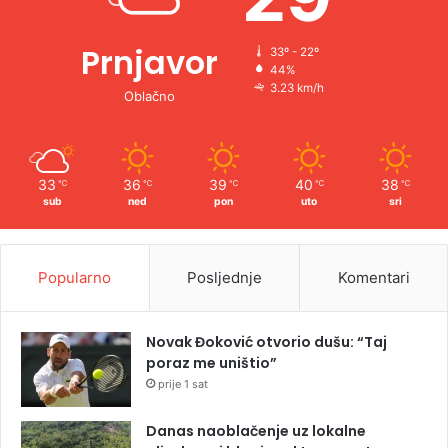
Prnjavor
33º - 22º
44%
3.23 km/h
Oblačno
33
36
39
40
38
℃
℃
℃
℃
℃
sub
ned
pon
uto
sri
Popularno
Posljednje
Komentari
Novak Đoković otvorio dušu: “Taj
poraz me uništio”
prije 1 sat
Danas naoblačenje uz lokalne