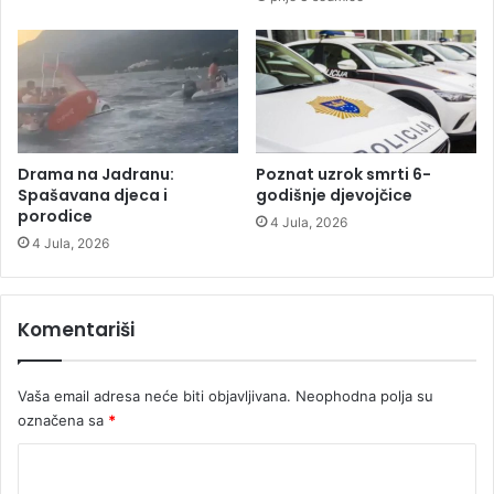
a
ž
e
u
B
e
o
g
Drama na Jadranu:
Poznat uzrok smrti 6-
r
Spašavana djeca i
godišnje djevojčice
a
porodice
4 Jula, 2026
d
4 Jula, 2026
u
(
F
Komentariši
O
T
O
Vaša email adresa neće biti objavljivana.
Neophodna polja su
)
označena sa
*
K
o