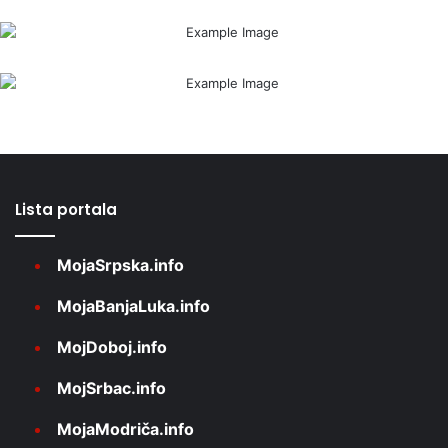
Lista portala
MojaSrpska.info
MojaBanjaLuka.info
MojDoboj.info
MojSrbac.info
MojaModriča.info