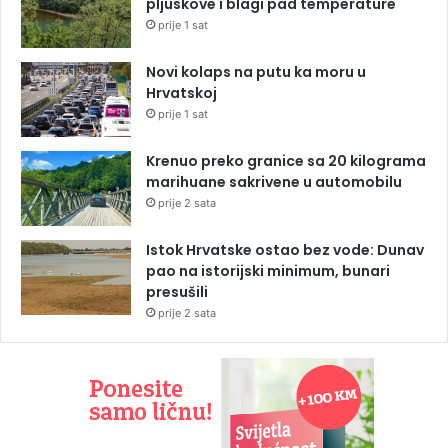
pljuskove i blagi pad temperature
prije 1 sat
Novi kolaps na putu ka moru u
Hrvatskoj
prije 1 sat
Krenuo preko granice sa 20 kilograma
marihuane sakrivene u automobilu
prije 2 sata
Istok Hrvatske ostao bez vode: Dunav
pao na istorijski minimum, bunari
presušili
prije 2 sata