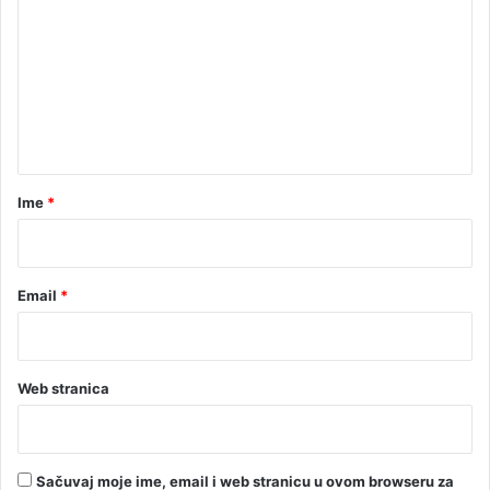
m
e
n
t
a
r
Ime
*
*
Email
*
Web stranica
Sačuvaj moje ime, email i web stranicu u ovom browseru za