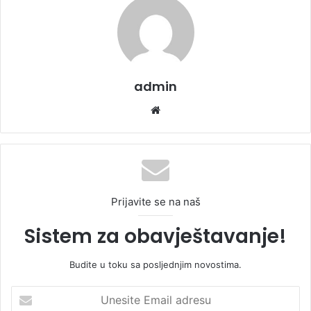
admin
We
bsi
te
Prijavite se na naš
Sistem za obavještavanje!
Budite u toku sa posljednjim novostima.
U
n