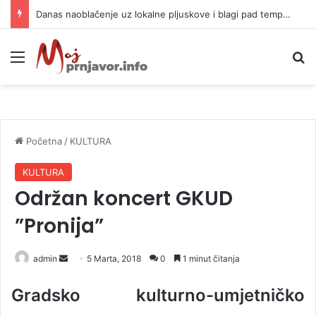
Danas naoblačenje uz lokalne pljuskove i blagi pad temperature
Meni
P
Početna
/
KULTURA
KULTURA
Održan koncert GKUD
”Pronija”
admin
S
5 Marta, 2018
0
1 minut čitanja
e
Gradsko kulturno-umjetničko
n
d