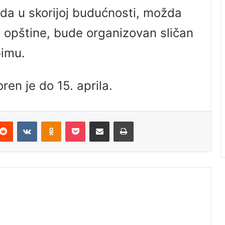
 da u skorijoj budućnosti, možda
 opštine, bude organizovan sličan
bimu.
ren je do 15. aprila.
Reddit
VKontakte
Odnoklassniki
Pocket
Podijeli putem Emaila
Odštampaj