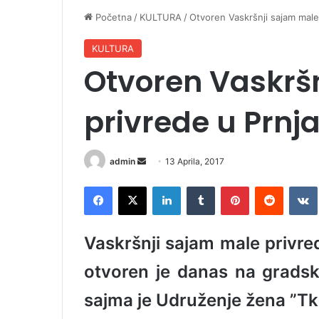
Početna
/
KULTURA
/
Otvoren Vaskršnji sajam male
KULTURA
Otvoren Vaskrš
privrede u Prnj
admin
S
13 Aprila, 2017
e
Facebook
X
LinkedIn
Tumblr
Pinterest
Reddit
VK
n
d
a
Vaskršnji sajam male privred
n
e
otvoren je danas na gradsk
m
sajma je Udruženje žena ”Tk
a
i