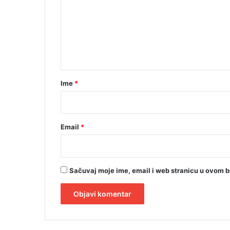
m
e
n
t
a
r
Ime
*
*
Email
*
Sačuvaj moje ime, email i web stranicu u ovom 
A
l