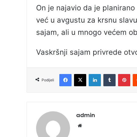
On je najavio da je planirano
već u avgustu za krsnu slavu
sajam, ali u mnogo većem o
Vaskršnji sajam privrede otvo
Facebook
X
LinkedIn
Tumblr
Pinterest
Podijeli
admin
We
bsi