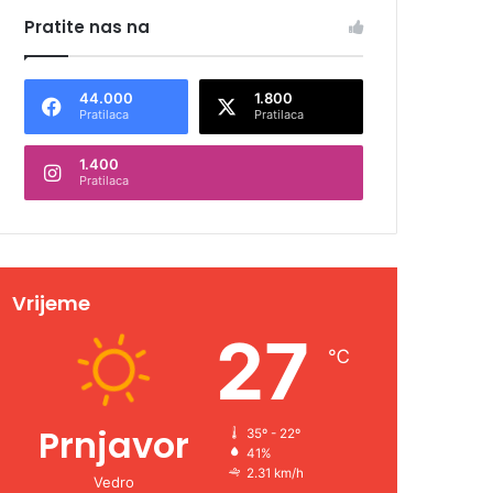
Pratite nas na
44.000
1.800
Pratilaca
Pratilaca
1.400
Pratilaca
Vrijeme
27
℃
Prnjavor
35º - 22º
41%
2.31 km/h
Vedro