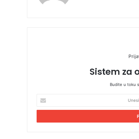
te
Prija
Sistem za 
Budite u toku 
U
n
e
s
i
t
e