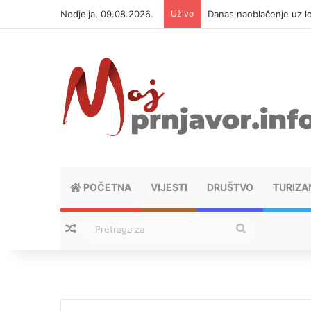
Nedjelja, 09.08.2026.
Uživo
Danas naoblačenje uz lo
POČETNA
VIJESTI
DRUŠTVO
TURIZA
Nasumični tekstovi
Pretraga
za