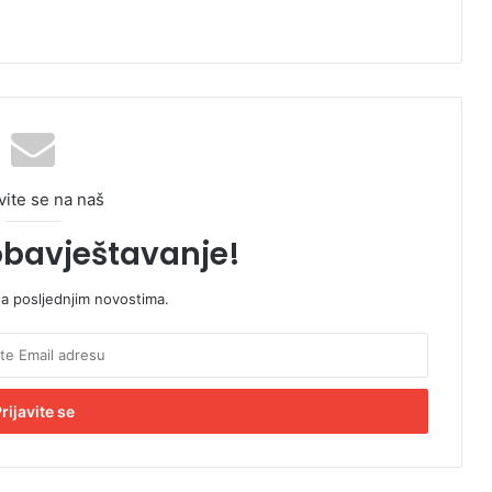
vite se na naš
obavještavanje!
sa posljednjim novostima.