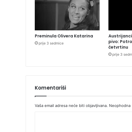
i
Preminula Olivera Katarina
Austrijanci
pivo: Potr
prije 3 sedmice
četvrtinu
prije 3 sed
Komentariši
Vaša email adresa neće biti objavljivana.
Neophodna p
K
o