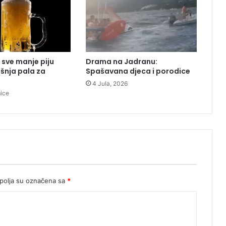
n
j
a
v
o
 sve manje piju
Drama na Jadranu:
r
ošnja pala za
Spašavana djeca i porodice
u
4 Jula, 2026
:
mice
'
'
K
i
l
o
m
e
t
olja su označena sa
*
a
r
s
k