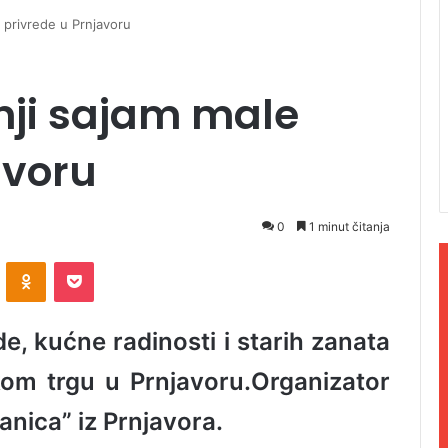
 privrede u Prnjavoru
nji sajam male
avoru
0
1 minut čitanja
ontakte
Odnoklassniki
Pocket
e, kućne radinosti i starih zanata
om trgu u Prnjavoru.
Organizator
anica” iz Prnjavora.