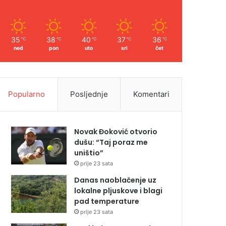
35
38
40
37
36
℃
℃
℃
℃
℃
ned
pon
uto
sri
čet
Popularno
Posljednje
Komentari
Novak Đoković otvorio
dušu: “Taj poraz me
uništio”
prije 23 sata
Danas naoblačenje uz
lokalne pljuskove i blagi
pad temperature
prije 23 sata