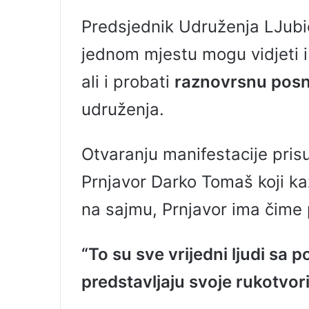
l
Predsjednik Udruženja LJubi
jednom mjestu mogu vidjeti i
ali i probati
raznovrsnu pos
udruženja.
Otvaranju manifestacije prisu
Prnjavor Darko Tomaš koji k
na sajmu, Prnjavor ima čime 
“To su sve vrijedni ljudi sa 
predstavljaju svoje rukotvori