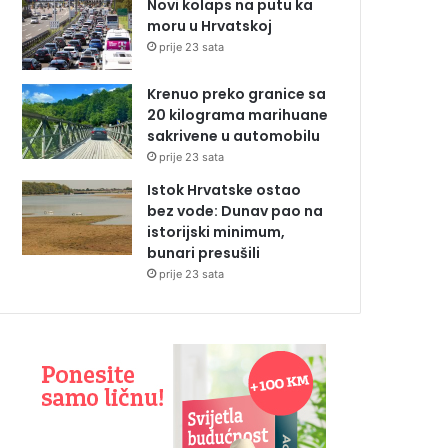
Novi kolaps na putu ka
moru u Hrvatskoj
prije 23 sata
Krenuo preko granice sa
20 kilograma marihuane
sakrivene u automobilu
prije 23 sata
Istok Hrvatske ostao
bez vode: Dunav pao na
istorijski minimum,
bunari presušili
prije 23 sata