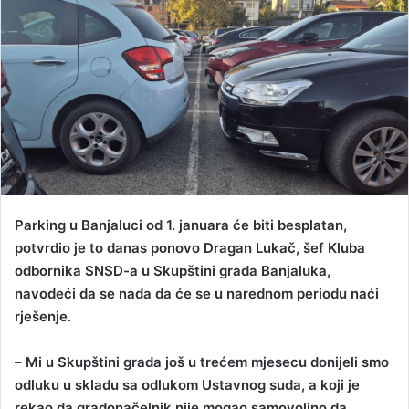
a
n
e
m
a
i
l
Parking u Banjaluci od 1. januara će biti besplatan,
potvrdio je to danas ponovo Dragan Lukač, šef Kluba
odbornika SNSD-a u Skupštini grada Banjaluka,
navodeći da se nada da će se u narednom periodu naći
rješenje.
–
Mi u Skupštini grada još u trećem mjesecu donijeli smo
odluku u skladu sa odlukom Ustavnog suda, a koji je
rekao da gradonačelnik nije mogao samovoljno da