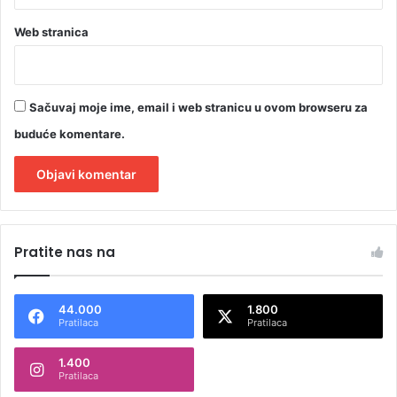
Web stranica
Sačuvaj moje ime, email i web stranicu u ovom browseru za
buduće komentare.
A
l
Pratite nas na
t
e
44.000
1.800
r
Pratilaca
Pratilaca
n
1.400
a
Pratilaca
t