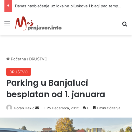
Danas naoblačenje uz lokalne pljuskove i blagi pad temperature
Meni
P
Početna
/
DRUŠTVO
DRUŠTVO
Parking u Banjaluci
besplatan od 1. januara
Goran Dakic
S
25 Decembra, 2025
0
1 minut čitanja
e
n
d