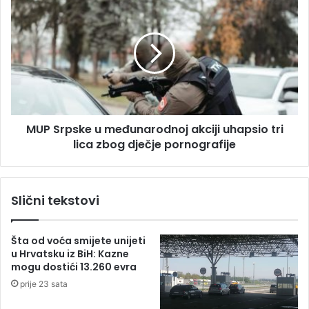
P
U
-
P
a
S
R
r
S
p
d
s
e
k
ž
e
MUP Srpske u međunarodnoj akciji uhapsio tri
u
u
r
lica zbog dječje pornografije
m
a
e
n
đ
a
u
Slični tekstovi
J
n
a
a
h
r
Šta od voća smijete unijeti
o
o
u Hrvatsku iz BiH: Kazne
r
d
mogu dostići 13.260 evra
i
n
prije 23 sata
n
o
i
j