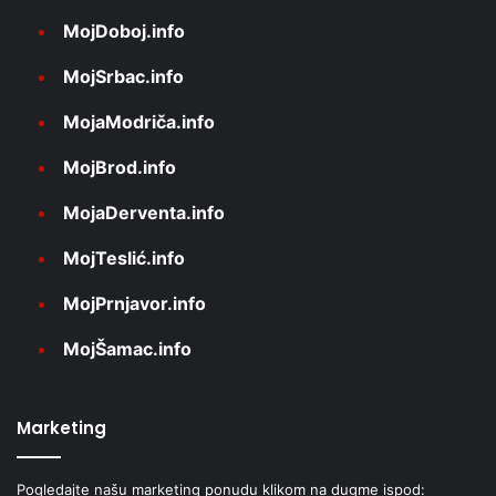
MojDoboj.info
MojSrbac.info
MojaModriča.info
MojBrod.info
MojaDerventa.info
MojTeslić.info
MojPrnjavor.info
MojŠamac.info
Marketing
Pogledajte našu marketing ponudu klikom na dugme ispod: