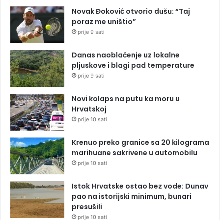
Novak Đoković otvorio dušu: “Taj
poraz me uništio”
prije 9 sati
Danas naoblačenje uz lokalne
pljuskove i blagi pad temperature
prije 9 sati
Novi kolaps na putu ka moru u
Hrvatskoj
prije 10 sati
Krenuo preko granice sa 20 kilograma
marihuane sakrivene u automobilu
prije 10 sati
Istok Hrvatske ostao bez vode: Dunav
pao na istorijski minimum, bunari
presušili
prije 10 sati