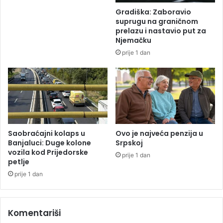
a
Gradiška: Zaboravio
k
suprugu na graničnom
c
prelazu i nastavio put za
i
Njemačku
j
prije 1 dan
i
u
h
a
p
s
i
o
Saobraćajni kolaps u
Ovo je najveća penzija u
t
Banjaluci: Duge kolone
Srpskoj
vozila kod Prijedorske
r
prije 1 dan
petlje
i
l
prije 1 dan
i
c
a
Komentariši
z