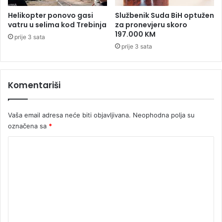
e
s
z
Helikopter ponovo gasi
Službenik Suda BiH optužen
a
a
vatru u selima kod Trebinja
za pronevjeru skoro
(
u
197.000 KM
prije 3 sata
V
b
prije 3 sata
I
i
D
s
E
t
O
Komentariši
v
)
o
Ć
Vaša email adresa neće biti objavljivana.
Neophodna polja su
u
l
označena sa
*
u
K
m
a
o
m
e
n
t