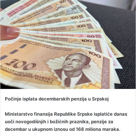
n
d
a
n
e
m
a
i
l
Počinje isplata decembarskih penzija u Srpskoj
Ministarstvo finansija Republike Srpske isplatiće danas
uoči novogodišnjih i božićnih praznika, penzije za
decembar u ukupnom iznosu od 168 miliona maraka.