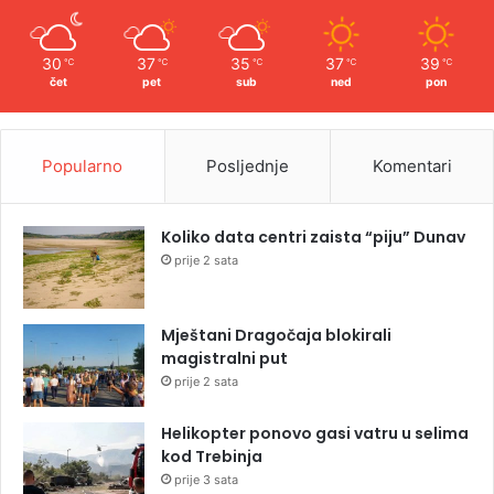
30
37
35
37
39
℃
℃
℃
℃
℃
čet
pet
sub
ned
pon
Popularno
Posljednje
Komentari
Koliko data centri zaista “piju” Dunav
prije 2 sata
Mještani Dragočaja blokirali
magistralni put
prije 2 sata
Helikopter ponovo gasi vatru u selima
kod Trebinja
prije 3 sata