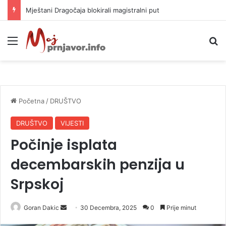
Helikopter ponovo gasi vatru u selima kod Trebinja
Meni
P
Početna
/
DRUŠTVO
DRUŠTVO
VIJESTI
Počinje isplata
decembarskih penzija u
Srpskoj
Goran Dakic
S
30 Decembra, 2025
0
Prije minut
e