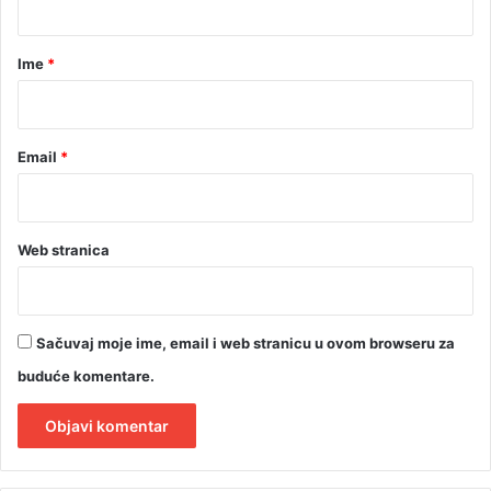
a
r
Ime
*
*
Email
*
Web stranica
Sačuvaj moje ime, email i web stranicu u ovom browseru za
buduće komentare.
A