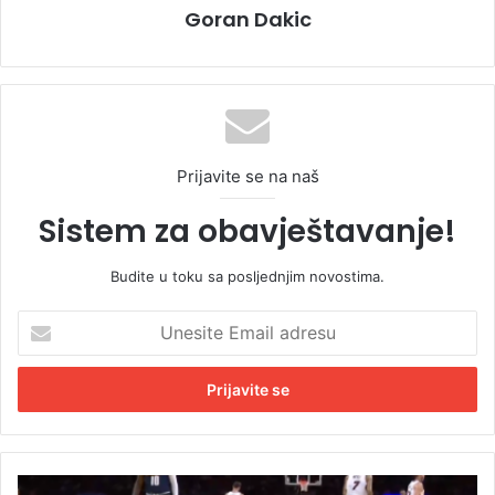
Goran Dakic
Prijavite se na naš
Sistem za obavještavanje!
Budite u toku sa posljednjim novostima.
U
n
e
s
i
t
e
E
P