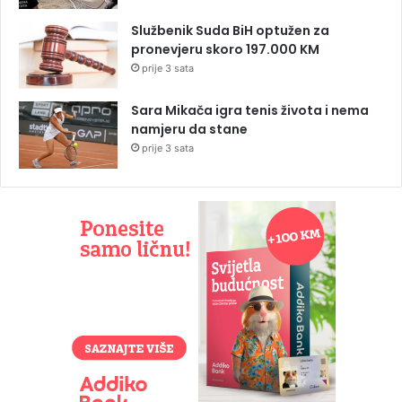
Službenik Suda BiH optužen za
pronevjeru skoro 197.000 KM
prije 3 sata
Sara Mikača igra tenis života i nema
namjeru da stane
prije 3 sata