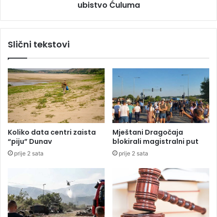
ć
ubistvo Ćuluma
s
,
u
o
d
g
a
Slični tekstovi
l
Š
a
a
s
k
i
i
o
ć
s
u
e
,
t
n
r
o
Koliko data centri zaista
Mještani Dragočaja
e
v
“piju” Dunav
blokirali magistralni put
n
o
prije 2 sata
prije 2 sata
e
s
r
u
N
đ
a
e
g
n
e
j
t